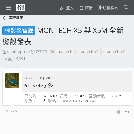
登入
註冊
切換模式
業界新聞
MONTECH X5 與 X5M 全新
機殼與電源
機殼發表
主
開
標
soothepain
7/7/25
montech
montech x5
montech x5m
題
始
籤
人氣：6,091
發
日
起
期
人
soothepain
full loading
已加入
9/17/03
訊息
23,471
互動分數
2,015
點數
113
網站
www.coolaler.com
7/7/25
#1