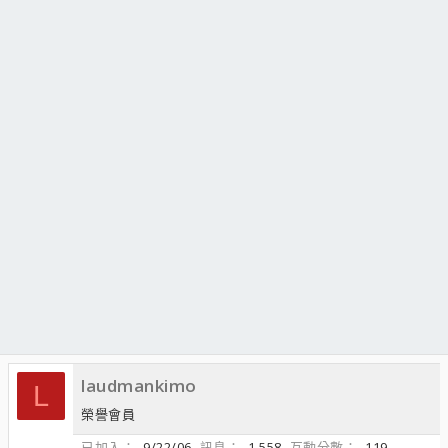
laudmankimo
L
榮譽會員
已加入
9/22/06
訊息
1,558
互動分數
119