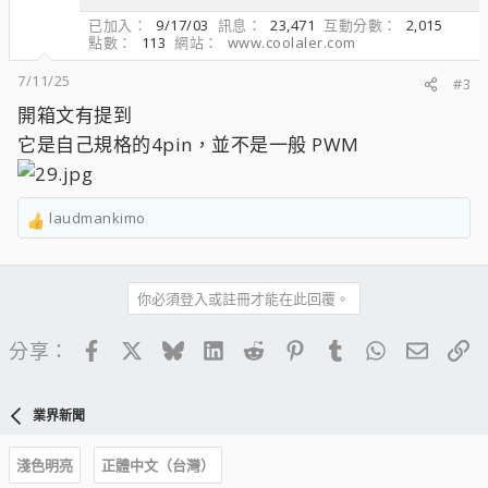
已加入
9/17/03
訊息
23,471
互動分數
2,015
點數
113
網站
www.coolaler.com
7/11/25
#3
開箱文有提到
它是自己規格的4pin，並不是一般 PWM
laudmankimo
R
e
a
c
你必須登入或註冊才能在此回覆。
t
i
Facebook
X
Bluesky
LinkedIn
Reddit
Pinterest
Tumblr
WhatsApp
電子郵
連
分享：
o
n
s
業界新聞
：
淺色明亮
正體中文（台灣）