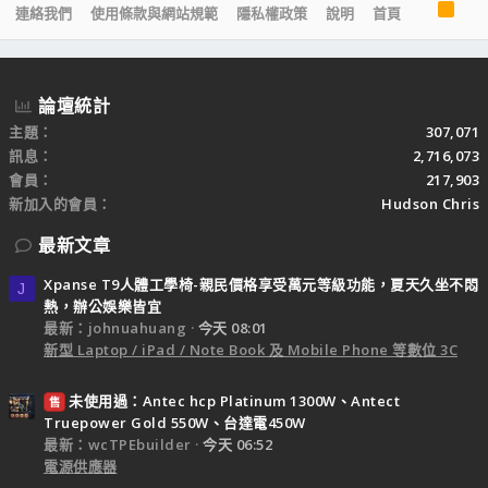
R
連絡我們
使用條款與網站規範
隱私權政策
說明
首頁
S
S
論壇統計
主題
307,071
訊息
2,716,073
會員
217,903
新加入的會員
Hudson Chris
最新文章
Xpanse T9人體工學椅-親民價格享受萬元等級功能，夏天久坐不悶
J
熱，辦公娛樂皆宜
最新：johnuahuang
今天 08:01
新型 Laptop / iPad / Note Book 及 Mobile Phone 等數位 3C
未使用過：Antec hcp Platinum 1300W、Antect
售
Truepower Gold 550W、台達電450W
最新：wcTPEbuilder
今天 06:52
電源供應器