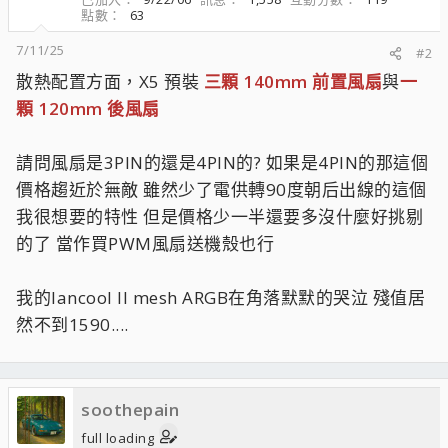
點數
63
7/11/25
#2
散熱配置方面，X5 預裝
三顆 140mm 前置風扇
與
一
顆 120mm 後風扇
請問風扇是3PIN的還是4PIN的? 如果是4PIN的那這個
價格趨近於無敵 雖然少了電供轉90度朝后出線的這個
我很想要的特性 但是價格少一半還要多沒什麼好挑剔
的了 當作買PWM風扇送機殼也行
我的lancool II mesh ARGB在角落默默的哭泣 殘值居
然不到1590....
soothepain
full loading