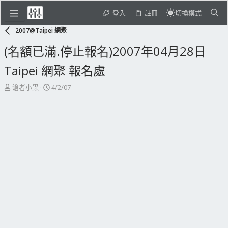
登入
註冊
切換模式
2007@Taipei 網聚
(名額已滿.停止報名)2007年04月28日
Taipei 網聚 報名處
主
開
滄者小蟲
4/2/07
題
始
發
日
起
期
人