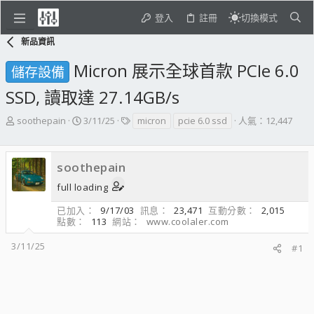
登入
註冊
切換模式
新品資訊
Micron 展示全球首款 PCIe 6.0
儲存設備
SSD, 讀取達 27.14GB/s
主
開
標
soothepain
3/11/25
micron
pcie 6.0 ssd
人氣：12,447
題
始
籤
發
日
起
期
soothepain
人
full loading
已加入
9/17/03
訊息
23,471
互動分數
2,015
點數
113
網站
www.coolaler.com
3/11/25
#1