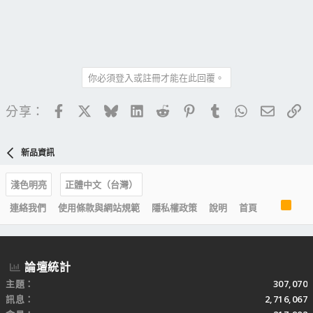
你必須登入或註冊才能在此回覆。
Facebook
X
Bluesky
LinkedIn
Reddit
Pinterest
Tumblr
WhatsApp
電子郵
連
分享：
新品資訊
淺色明亮
正體中文（台灣）
R
連絡我們
使用條款與網站規範
隱私權政策
說明
首頁
S
S
論壇統計
主題
307,070
訊息
2,716,067