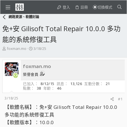
登入
註冊
切換模式
網路資源、軟體討論
免+安 Gilisoft Total Repair 10.0.0 多功
能的系統修復工具
主
開
foxman.mo
3/18/25
題
始
發
日
起
期
foxman.mo
人
榮譽會員
已加入
8/12/15
訊息
13,126
互動分數
21
點數
38
年齡
46
3/18/25
#1
【軟體名稱】：免+安 Gilisoft Total Repair 10.0.0
多功能的系統修復工具
【軟體版本】：10.0.0