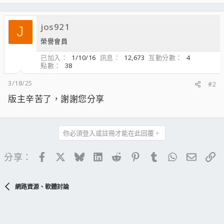
jos921
J
榮譽會員
已加入
1/10/16
訊息
12,673
互動分數
4
點數
38
3/18/25
#2
版主辛苦了，謝謝您分享
你必須登入或註冊才能在此回覆。
Facebook
X
Bluesky
LinkedIn
Reddit
Pinterest
Tumblr
WhatsApp
電子郵
連
分享：
網路資源、軟體討論