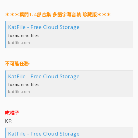
＊＊＊葉問1-4部合集.多語字幕音軌.珍藏版＊＊＊
KatFile - Free Cloud Storage
foxmanmo files
katfile.com
不可能任務:
KatFile - Free Cloud Storage
foxmanmo files
katfile.com
吃橘子:
KF:
KatFile - Free Cloud Storage