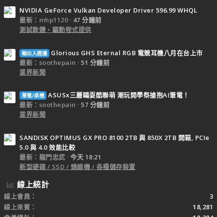
NVIDIA GeForce Vulkan Developer Driver 596.99 WHQL
最新：mhp1120
47 分鐘前
測試軟體、驅動程式提供
Glorious GHS Eternal RGB 電競耳機八月在台上市
輸出入週邊
最新：soothepain
51 分鐘前
業界新聞
ASUSx三麗鷗耍酷聯萌 潮玩開學祭搶抱AI筆電！
筆電/桌機
最新：soothepain
57 分鐘前
業界新聞
SANDISK OPTIMUS GX PRO 8100 2TB 與 850X 2TB 開箱, PCIe
5.0 與 4.0 效能比較
最新：龍門忠武
今天 18:21
新型硬碟 / SSD / 燒錄機 / 各種儲存裝置
線上統計
線上會員
3
線上來賓
18,281