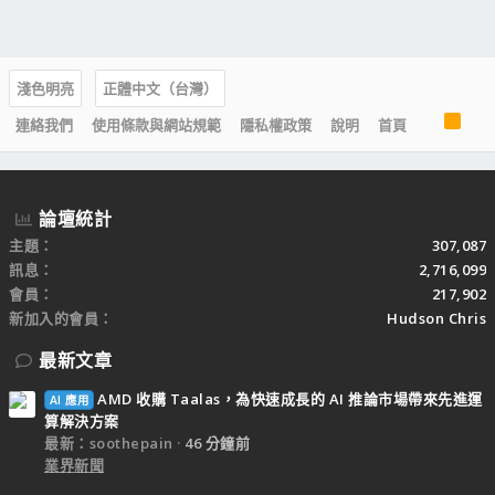
淺色明亮
正體中文（台灣）
R
連絡我們
使用條款與網站規範
隱私權政策
說明
首頁
S
S
論壇統計
主題
307,087
訊息
2,716,099
會員
217,902
新加入的會員
Hudson Chris
最新文章
AMD 收購 Taalas，為快速成長的 AI 推論市場帶來先進運
AI 應用
算解決方案
最新：soothepain
46 分鐘前
業界新聞