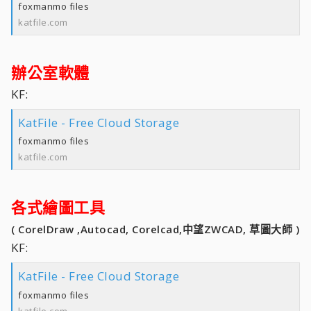
foxmanmo files
katfile.com
辦公室軟體
KF:
KatFile - Free Cloud Storage
foxmanmo files
katfile.com
各式繪圖工具
( CorelDraw ,Autocad, Corelcad,中望ZWCAD, 草圖大師 )
KF:
KatFile - Free Cloud Storage
foxmanmo files
katfile.com