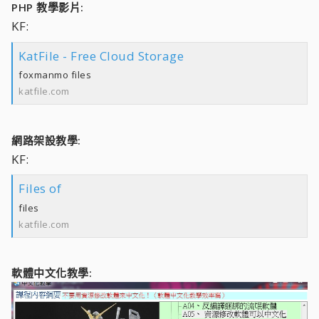
PHP 教學影片:
KF:
KatFile - Free Cloud Storage
foxmanmo files
katfile.com
網路架設教學:
KF:
Files of
files
katfile.com
軟體中文化教學: