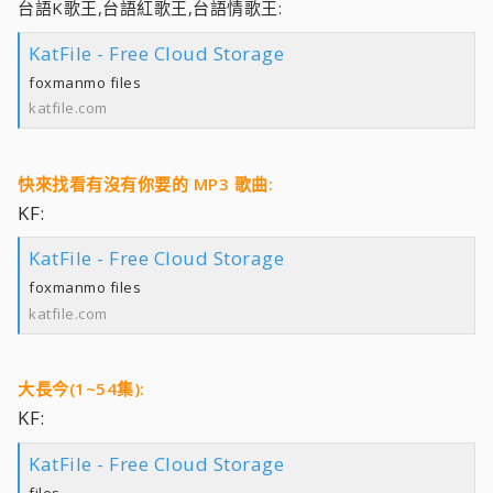
台語K歌王,台語紅歌王,台語情歌王:
KatFile - Free Cloud Storage
foxmanmo files
katfile.com
快來找看有沒有你要的 MP3 歌曲:
KF:
KatFile - Free Cloud Storage
foxmanmo files
katfile.com
大長今(1~54集):
KF:
KatFile - Free Cloud Storage
files