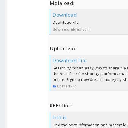
Mdiaload:
Download
Download File
down.mdiaload.com
Uploadyio:
Download File
Searching for an easy way to share files 
the best free file sharing platforms that
online. Sign up now & earn money by sha
uploady.io
REEdlink:
frdl.is
Find the best information and most relev