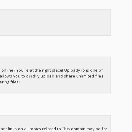
online? You're at the right place! Uploady.io is one of
 allows you to quickly upload and share unlimited files
ring files!
ant links on all topics related to This domain may be for