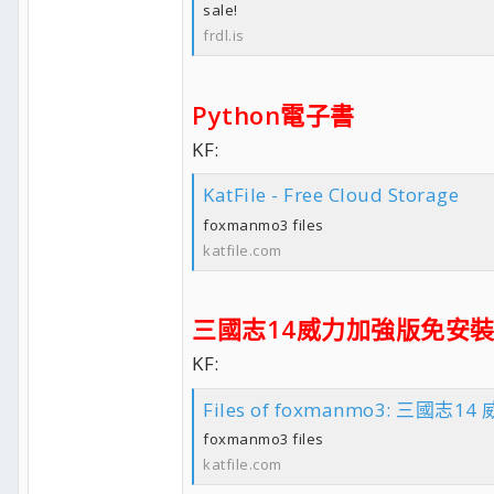
sale!
frdl.is
Python電子書
KF:
KatFile - Free Cloud Storage
foxmanmo3 files
katfile.com
三國志14威力加強版免安
KF:
Files of foxmanmo3: 三國志
foxmanmo3 files
katfile.com