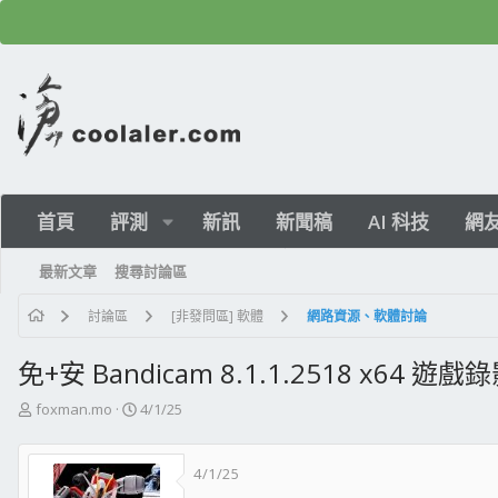
首頁
評測
新訊
新聞稿
AI 科技
網
最新文章
搜尋討論區
討論區
[非發問區] 軟體
網路資源、軟體討論
免+安 Bandicam 8.1.1.2518 x64 遊
主
開
foxman.mo
4/1/25
題
始
發
日
4/1/25
起
期
人