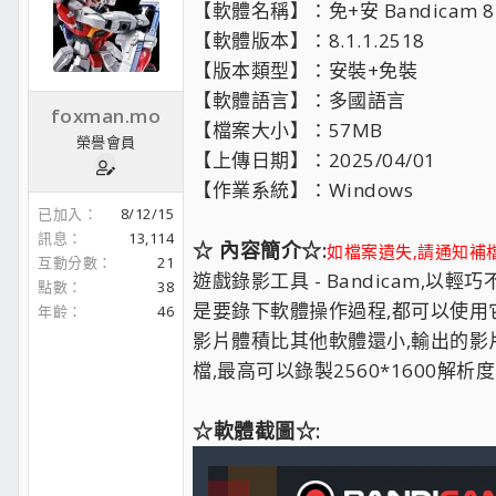
【軟體名稱】：免+安 Bandicam 8.
【軟體版本】：8.1.1.2518
【版本類型】：安裝+免裝
【軟體語言】：多國語言
foxman.mo
【檔案大小】：57MB
榮譽會員
【上傳日期】：2025/04/01
【作業系統】：Windows
已加入
8/12/15
訊息
13,114
☆ 內容簡介☆:
如檔案遺失,請通知補
互動分數
21
遊戲錄影工具 - Bandicam,
點數
38
是要錄下軟體操作過程,都可以使用
年齡
46
影片體積比其他軟體還小,輸出的影片是
檔,最高可以錄製2560*1600解析
☆軟體截圖☆: