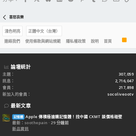
喜怒哀樂
淺色明亮
正體中文（台灣）
R
連絡我們
使用條款與網站規範
隱私權政策
說明
首頁
S
S
論壇統計
主題
307,059
訊息
2,716,047
會員
217,898
新加入的會員
socoliveootv
最新文章
Apple 傳積極搶購記憶體！找中國 CXMT 談價格碰壁
記憶體
最新：soothepain
29 分鐘前
新品資訊