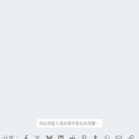
你必須登入或註冊才能在此回覆。
Facebook
X
Bluesky
LinkedIn
Reddit
Pinterest
Tumblr
WhatsApp
電子郵
連
分享：