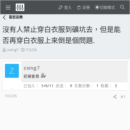
登入
註冊
切換模式
喜怒哀樂
沒有人禁止穿白衣服到礦坑去，但是能
否再穿白衣服上來倒是個問題.
主
開
zxing7
7/2/26
題
始
發
日
起
期
zxing7
Z
人
初級會員
已加入
5/6/11
訊息
9
互動分數
1
點數
3
7/2/26
#1