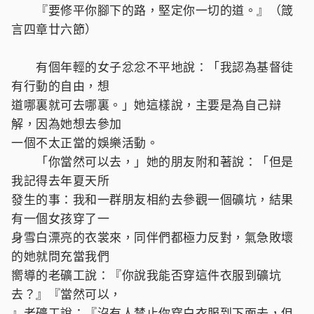
『要修平你腳下的路，堅定你一切的道。』（箴
言四章廿六節）
有個年輕的女子忿忿不平地說：「我認為基督徒
有行動的自由，想
道哪裏就可去哪裏。」她這樣說，主要是為自己辯
解，因為她想去參加
一個不太正當的娛樂活動。
「你當然可以去，」她的朋友附和著說：「但是
我記得去年夏天所
發生的事：我和一群朋友相約去參觀一個礦坑，結果
有一個女孩穿了一
身雪白漂亮的衣裳來，同伴們都極力反對，氣急敗壞
的她就問充當我們
嚮導的老礦工說：『你說我能否穿這件衣服到礦坑
去？』『當然可以，
』老礦工說：『沒有人禁止你穿白衣服到下面去，但