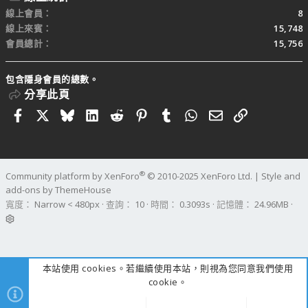
線上會員
8
線上來賓
15,748
會員總計
15,756
包含隱身會員的總數。
分享此頁
Facebook
X
Bluesky
LinkedIn
Reddit
Pinterest
Tumblr
WhatsApp
電子郵件
連結
®
Community platform by XenForo
© 2010-2025 XenForo Ltd.
|
Style and
add-ons by ThemeHouse
寬度
查詢
10
時間
0.3093s
記憶體
24.96MB
本站使用 cookies。若繼續使用本站，則視為您同意我們使用
cookie。