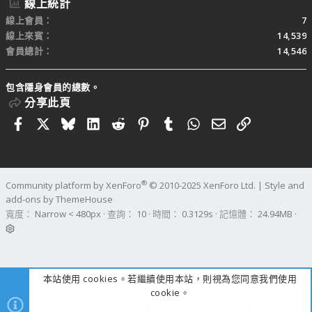
線上統計
線上會員
7
線上來賓
14,539
會員總計
14,546
包含隱身會員的總數。
分享此頁
Facebook
X
Bluesky
LinkedIn
Reddit
Pinterest
Tumblr
WhatsApp
電子郵件
連結
®
Community platform by XenForo
© 2010-2025 XenForo Ltd.
|
Style and
add-ons by ThemeHouse
寬度
查詢
10
時間
0.3129s
記憶體
24.94MB
本站使用 cookies。若繼續使用本站，則視為您同意我們使用
cookie。