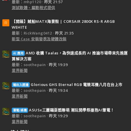
最新：mhp1120
昨天 21:57
測試軟體、驅動程式提供
【開箱】賊船MATX海景殼 | CORSAIR 2800X RS-R ARGB
R
WEHITE
最新：RickWang0412
昨天 21:35
新型 Case 安裝發表及硬體改裝
AMD 收購 Taalas，為快速成長的 AI 推論市場帶來先進運
AI 應用
算解決方案
最新：soothepain
昨天 19:39
業界新聞
Glorious GHS Eternal RGB 電競耳機八月在台上市
輸出入週邊
最新：soothepain
昨天 19:34
業界新聞
ASUSx三麗鷗耍酷聯萌 潮玩開學祭搶抱AI筆電！
筆電/桌機
最新：soothepain
昨天 19:29
業界新聞