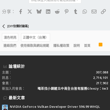
Facebook
X
Bluesky
LinkedIn
Reddit
Pinterest
Tumblr
WhatsApp
電子郵
連
分享：
[DIY估價討論區]
淺色明亮
正體中文（台灣）
R
連絡我們
使用條款與網站規範
隱私權政策
說明
首頁
S
S
論壇統計
主題
307,088
訊息
2,716,101
會員
217,902
新加入的會員
喝茶找小錦鯉北中南全台皆有服務Gleezy：tw3
最新文章
NVIDIA GeForce Vulkan Developer Driver 596.99 WHQL