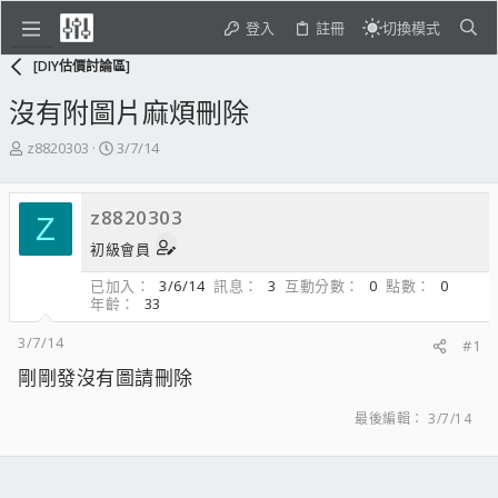
登入
註冊
切換模式
[DIY估價討論區]
沒有附圖片麻煩刪除
主
開
z8820303
3/7/14
題
始
發
日
起
期
z8820303
Z
人
初級會員
已加入
3/6/14
訊息
3
互動分數
0
點數
0
年齡
33
3/7/14
#1
剛剛發沒有圖請刪除
最後編輯：
3/7/14