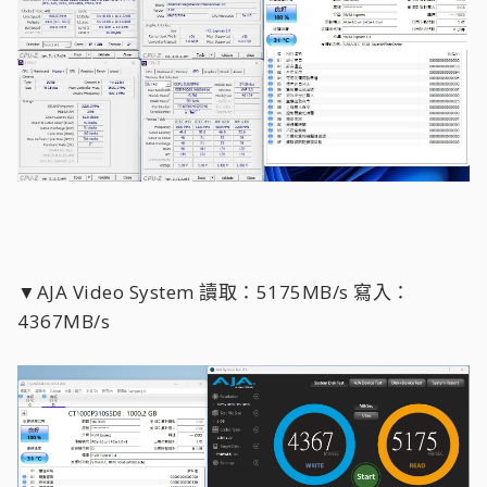
▼AJA Video System 讀取：5175MB/s 寫入：
4367MB/s