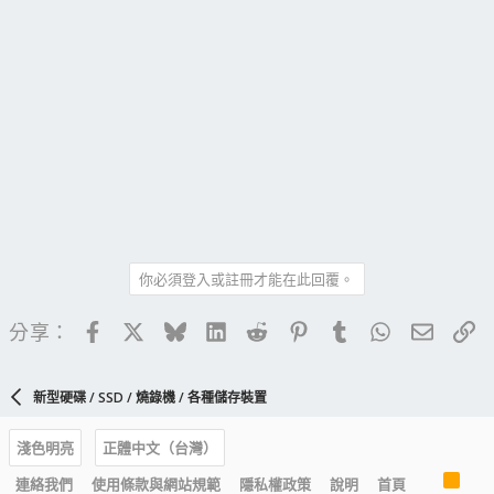
你必須登入或註冊才能在此回覆。
Facebook
X
Bluesky
LinkedIn
Reddit
Pinterest
Tumblr
WhatsApp
電子郵
連
分享：
新型硬碟 / SSD / 燒錄機 / 各種儲存裝置
淺色明亮
正體中文（台灣）
R
連絡我們
使用條款與網站規範
隱私權政策
說明
首頁
S