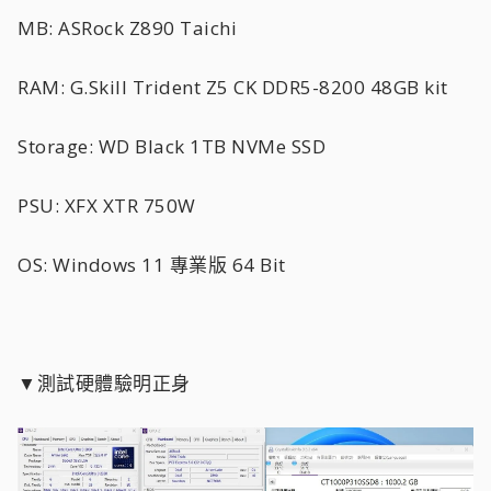
MB: ASRock Z890 Taichi
RAM: G.Skill Trident Z5 CK DDR5-8200 48GB kit
Storage: WD Black 1TB NVMe SSD
PSU: XFX XTR 750W
OS: Windows 11 專業版 64 Bit
▼測試硬體驗明正身