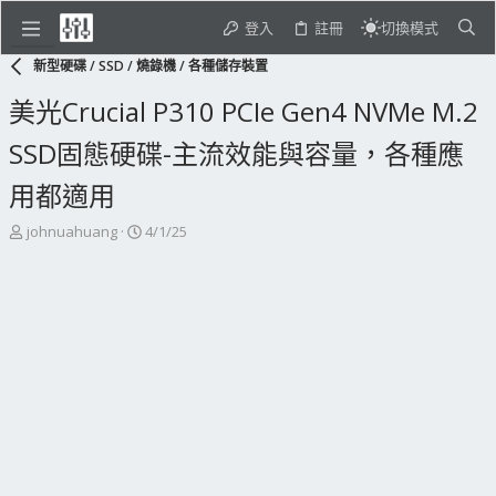
登入
註冊
切換模式
新型硬碟 / SSD / 燒錄機 / 各種儲存裝置
美光Crucial P310 PCIe Gen4 NVMe M.2
SSD固態硬碟-主流效能與容量，各種應
用都適用
主
開
johnuahuang
4/1/25
題
始
發
日
起
期
人