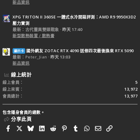
新品資訊
XPG TRITON II 360SE 一體式水冷開箱評測：AMD R9 9950X3D2
壓力實測
最新：古代靈異雙頭戰象
昨天 17:40
新型散熱裝置 / 散熱膏
國外網友 ZOTAC RTX 4090 送修四次最後換來 RTX 5090
顯示卡
最新：Peter_Jian
昨天 13:03
新品資訊
線上統計
線上會員
5
線上來賓
13,972
會員總計
13,977
包含隱身會員的總數。
分享此頁
Facebook
X
Bluesky
LinkedIn
Reddit
Pinterest
Tumblr
WhatsApp
電子郵件
連結