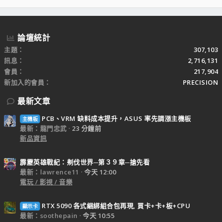
S
論壇統計
主題
307,103
訊息
2,716,131
會員
217,904
新加入的會員
PRECISION
最新文章
PCB、VRM 缺料成本提升，ASUS 率先調漲主機板
主機板
最新：龍門忠武
23 分鐘前
新品資訊
霹靂英雄戰紀：刜伐世界─第３９章─搶先看
最新：lawrence11
今天 12:00
電玩 / 影視 / 音樂
RTX 5090 各式綑綁組合包再現, 買卡+卡+板+CPU
顯示卡
最新：soothepain
今天 10:55