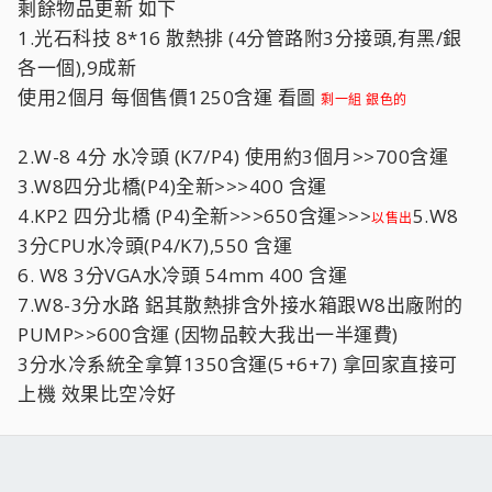
剩餘物品更新 如下
1.光石科技 8*16 散熱排 (4分管路附3分接頭,有黑/銀
各一個),9成新
使用2個月 每個售價1250含運 看圖
剩一組 銀色的
2.W-8 4分 水冷頭 (K7/P4) 使用約3個月>>700含運
3.W8四分北橋(P4)全新>>>400 含運
4.KP2 四分北橋 (P4)全新>>>650含運>>>
5.W8
以售出
3分CPU水冷頭(P4/K7),550 含運
6. W8 3分VGA水冷頭 54mm 400 含運
7.W8-3分水路 鋁其散熱排含外接水箱跟W8出廠附的
PUMP>>600含運 (因物品較大我出一半運費)
3分水冷系統全拿算1350含運(5+6+7) 拿回家直接可
上機 效果比空冷好