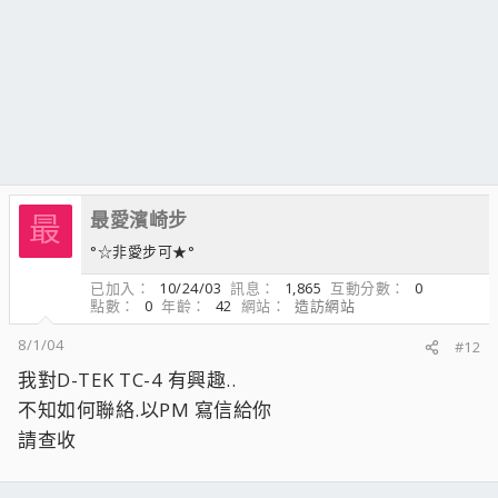
最愛濱崎步
最
°☆非愛步可★°
已加入
10/24/03
訊息
1,865
互動分數
0
點數
0
年齡
42
網站
造訪網站
8/1/04
#12
我對D-TEK TC-4 有興趣..
不知如何聯絡.以PM 寫信給你
請查收