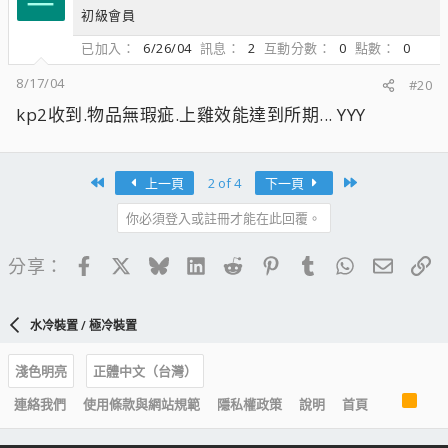
初級會員
已加入
6/26/04
訊息
2
互動分數
0
點數
0
8/17/04
#20
kp2收到.物品無瑕疵.上雞效能達到所期... YYY
First
Last
上一頁
2 of 4
下一頁
你必須登入或註冊才能在此回覆。
Facebook
X
Bluesky
LinkedIn
Reddit
Pinterest
Tumblr
WhatsApp
電子郵
連
分享：
水冷裝置 / 極冷裝置
淺色明亮
正體中文（台灣）
R
連絡我們
使用條款與網站規範
隱私權政策
說明
首頁
S
S