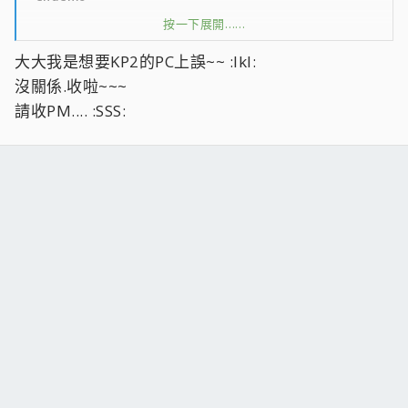
按一下展開……
感謝回覆 順便推一下
大大我是想要KP2的PC上誤~~ :lkl:
沒關係.收啦~~~
請收PM.... :SSS: