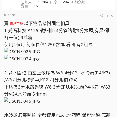
已加入
2/7/04
訊息
204
互動分數
0
點數
16
8/14/04
#15
賣
以下物品接附固定扣具
價格更新
1.光石科技 8*16 散熱排 (4分管路附3分接頭,有黑/銀
各一個),9成新
使用2個月 每個售價1250含運 看圖 有2組喔
2.以下圖檔 由左上依序為 W8 4分CPU水冷頭(P4/K7)
,W8四分北橋(P4),KP2 四分北橋 (P4)
下牌為3分水路系統 W8 3分CPU水冷頭(P4/K7), W83
分VGA水冷頭 54mm
水冷頭底部照片 全都使用PEAK水箱精 保證水道 底部