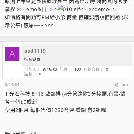
原則上希望能盡快處理完畢 因為出差時 時間真的 粉難
拿捏 :<!--emo&|||:-->
<!--endemo-->
如價格有問題可PM給小弟 商量 但確認請版面回覆 (以
示公平) 感恩~~~ YYY
asd1119
A
進階會員
已加入
9/18/03
訊息
100
互動分數
0
點數
0
8/14/04
#16
1.光石科技 8*16 散熱排 (4分管路附3分接頭,有黑/銀
各一個),9成新
使用2個月 每個售價1250含運 看圖 有2組喔