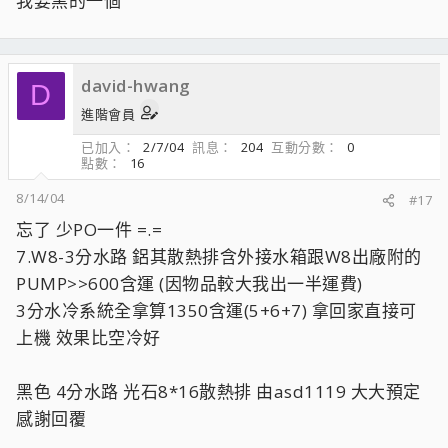
我要黑的一個
david-hwang
D
進階會員
已加入
2/7/04
訊息
204
互動分數
0
點數
16
8/14/04
#17
忘了 少PO一件 =.=
7.W8-3分水路 鋁其散熱排含外接水箱跟W8出廠附的
PUMP>>600含運 (因物品較大我出一半運費)
3分水冷系統全拿算1350含運(5+6+7) 拿回家直接可
上機 效果比空冷好
黑色 4分水路 光石8*16散熱排 由asd1119 大大預定
感謝回覆