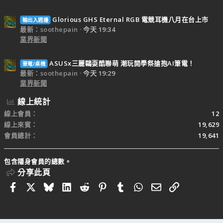
Glorious GHS Eternal RGB 電競耳機八月在台上市
輸出入週邊
最新：soothepain
今天 19:34
業界新聞
ASUSx三麗鷗耍酷聯萌 潮玩開學祭搶抱AI筆電！
筆電/桌機
最新：soothepain
今天 19:29
業界新聞
線上統計
線上會員
12
線上來賓
19,629
會員總計
19,641
包含隱身會員的總數。
分享此頁
Facebook
X
Bluesky
LinkedIn
Reddit
Pinterest
Tumblr
WhatsApp
電子郵件
連結