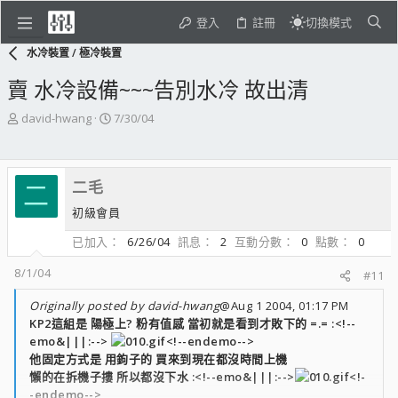
登入
註冊
切換模式
水冷裝置 / 極冷裝置
賣 水冷設備~~~告別水冷 故出清
主
開
david-hwang
7/30/04
題
始
發
日
起
期
二毛
人
二
初級會員
已加入
6/26/04
訊息
2
互動分數
0
點數
0
8/1/04
#11
Originally posted by david-hwang
@Aug 1 2004, 01:17 PM
KP2這組是 陽極上? 粉有值感 當初就是看到才敗下的 =.= :<!--
emo&|||:-->
<!--endemo-->
他固定方式是 用鉤子的 買來到現在都沒時間上機
懶的在拆機子摟 所以都沒下水 :<!--emo&|||:-->
<!-
-endemo-->