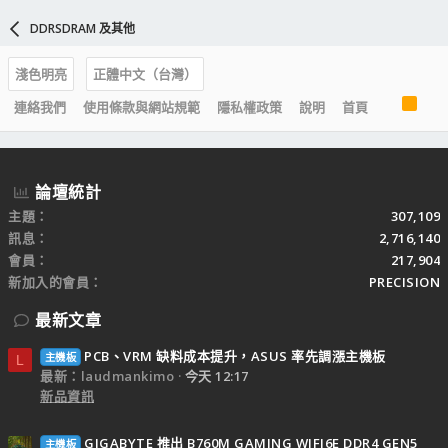
DDRSDRAM 及其他
淺色明亮
正體中文（台灣）
R
連絡我們
使用條款與網站規範
隱私權政策
說明
首頁
S
S
論壇統計
主題
307,109
訊息
2,716,140
會員
217,904
新加入的會員
PRECISION
最新文章
PCB、VRM 缺料成本提升，ASUS 率先調漲主機板
主機板
L
最新：laudmankimo
今天 12:17
新品資訊
GIGABYTE 推出 B760M GAMING WIFI6E DDR4 GEN5
主機板