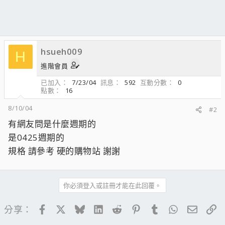
hsueh009
H
進階會員
已加入
7/23/04
訊息
592
互動分數
0
點數
16
8/10/04
#2
有網友問是什麼週期的
是0425週期的
規格 請參考 硬的購物站 謝謝
你必須登入或註冊才能在此回覆。
Facebook
X
Bluesky
LinkedIn
Reddit
Pinterest
Tumblr
WhatsApp
電子郵
連
分享：