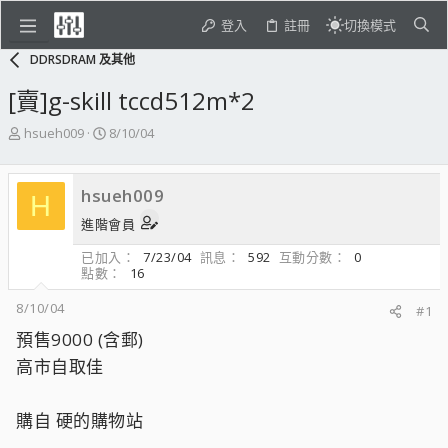
登入
註冊
切換模式
DDRSDRAM 及其他
[賣]g-skill tccd512m*2
主
開
hsueh009
8/10/04
題
始
發
日
起
期
hsueh009
H
人
進階會員
已加入
7/23/04
訊息
592
互動分數
0
點數
16
8/10/04
#1
預售9000 (含郵)
高市自取佳
購自 硬的購物站