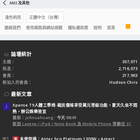
AM2 及其他
淺色明亮
正體中文（台灣）
R
連絡我們
使用條款與網站規範
隱私權政策
說明
首頁
S
S
論壇統計
主題
307,071
訊息
2,716,073
會員
217,903
新加入的會員
Hudson Chris
最新文章
Xpanse T9人體工學椅-親民價格享受萬元等級功能，夏天久坐不悶
J
熱，辦公娛樂皆宜
最新：johnuahuang
今天 08:01
新型 Laptop / iPad / Note Book 及 Mobile Phone 等數位 3C
未使用過：Antec hcp Platinum 1300W、Antect
售