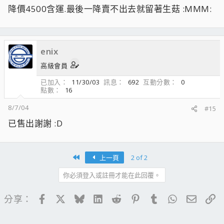
降價4500含運.最後一降賣不出去就留著生菇 :MMM:
enix
高級會員
已加入
11/30/03
訊息
692
互動分數
0
點數
16
8/7/04
#15
已售出謝謝 :D
First
上一頁
2 of 2
你必須登入或註冊才能在此回覆。
Facebook
X
Bluesky
LinkedIn
Reddit
Pinterest
Tumblr
WhatsApp
電子郵
連
分享：