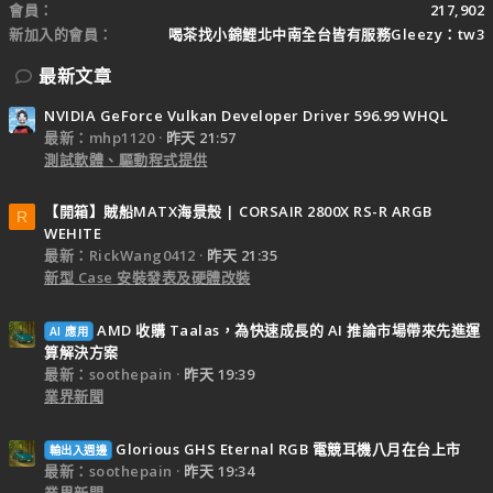
會員
217,902
新加入的會員
喝茶找小錦鯉北中南全台皆有服務Gleezy：tw3
最新文章
NVIDIA GeForce Vulkan Developer Driver 596.99 WHQL
最新：mhp1120
昨天 21:57
測試軟體、驅動程式提供
【開箱】賊船MATX海景殼 | CORSAIR 2800X RS-R ARGB
R
WEHITE
最新：RickWang0412
昨天 21:35
新型 Case 安裝發表及硬體改裝
AMD 收購 Taalas，為快速成長的 AI 推論市場帶來先進運
AI 應用
算解決方案
最新：soothepain
昨天 19:39
業界新聞
Glorious GHS Eternal RGB 電競耳機八月在台上市
輸出入週邊
最新：soothepain
昨天 19:34
業界新聞