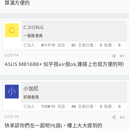
算滿方便的
C.DONG
C
一般般會員
已加入
8/17/13
訊息
82
互動分數
0
點數
6
2/25/14
#3
ASUS MB168B+ 似乎搭air挺ok,連接上也挺方便的阿!
小加尼
小
初級會員
已加入
7/28/13
訊息
46
互動分數
0
點數
0
2/25/14
#4
快承認你們在一起吧!!!(誤)，樓上大大提到的