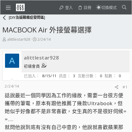
登入
註冊
切換模式
[DIY及疑難雜症發問區]
MACBOOK Air 外接螢幕選擇
主
開
alittlestar928
2/24/14
題
始
發
日
起
期
alittlestar928
A
人
初級會員
已加入
8/15/11
訊息
3
互動分數
0
點數
0
2/24/14
#1
話說最近一個同學因為工作的緣故，需要一台很方便
攜帶的筆電，原本有跟他推薦了幾款Ultrabook，但
她似乎好像都不是非常喜歡，女生真的不是很好伺候=
=….
就問他說到底有沒有自己中意的，他說就喜歡蘋果那