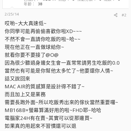
年齡
38
2/25/14
#2
哎喲~大大真速低~
你同學可能再偷偷喜歡你啦XD~~~
不然不會一直請你吃飯的啦~哈~~
現在他正在一直做球給你~
就看你要不要接了@O@
因為很少聽過身邊女生會一直常常請男生吃飯的0.0
當然也有可能是你幫他太多忙了~他要還你人情~
話又說回來
MAC AIR的質感算是設計得不錯了~
而且加上又是業務
需要長跑外面~所以吃飯秀出來的傢伙當然重要囉~
MB168B+螢幕算滿好用的啦~FHD耶~哈哈
電腦家24H有在賣~其實可以從那邊買~
如果真的用起來不習慣還可以退