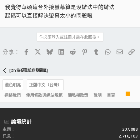
我覺得華碩這台外接螢幕算是沒辦法中的辦法
起碼可以直接解決螢幕太小的問題囉
你必須登入或註冊才能在此回覆。
Facebook
X
Bluesky
LinkedIn
Reddit
Pinterest
Tumblr
WhatsApp
電子郵
連
分享：
[DIY及疑難雜症發問區]
淺色明亮
正體中文（台灣）
R
連絡我們
使用條款與網站規範
隱私權政策
說明
首頁
S
S
論壇統計
主題
307,088
訊息
2,716,103