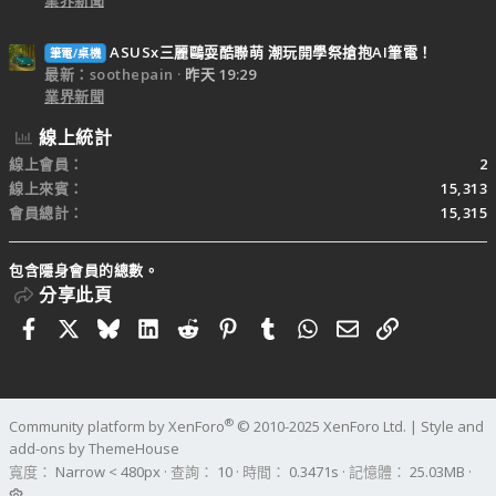
ASUSx三麗鷗耍酷聯萌 潮玩開學祭搶抱AI筆電！
筆電/桌機
最新：soothepain
昨天 19:29
業界新聞
線上統計
線上會員
2
線上來賓
15,313
會員總計
15,315
包含隱身會員的總數。
分享此頁
Facebook
X
Bluesky
LinkedIn
Reddit
Pinterest
Tumblr
WhatsApp
電子郵件
連結
®
Community platform by XenForo
© 2010-2025 XenForo Ltd.
|
Style and
add-ons by ThemeHouse
寬度
查詢
10
時間
0.3471s
記憶體
25.03MB