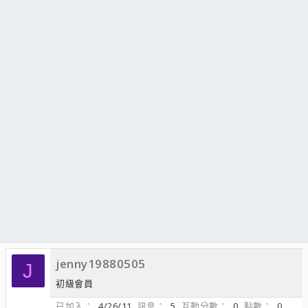
jenny19880505
J
初級會員
已加入
4/26/11
訊息
5
互動分數
0
點數
0