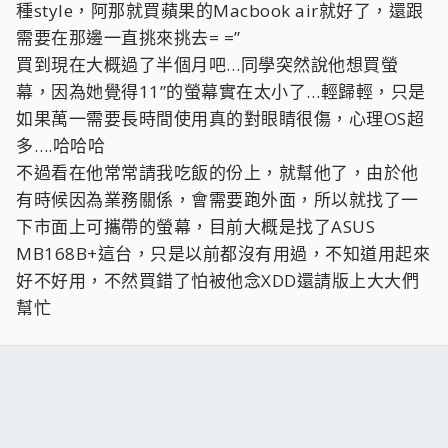
種style，阿那就買蘋果的Macbook air就好了，還跟
需要在那邊一直挑來挑去= =”
買到現在大概過了半個月吧…同學突然說他想買螢
幕，因為她覺得11”的螢幕實在太小了…輕歸輕，只是
如果萬一需要長時間使用真的對眼睛很傷，心理OS超
多….哈哈哈
不過看在他常常請我吃飯的份上，就幫他了，由於他
有時候因為業務關係，會需要跑外面，所以就找了一
下市面上可攜帶的螢幕，目前大概是找了ASUS
MB168B+這台，只是以前都沒有用過，不知道用起來
好不好用，不然買錯了怕被他念XDD還請版上大大們
幫忙