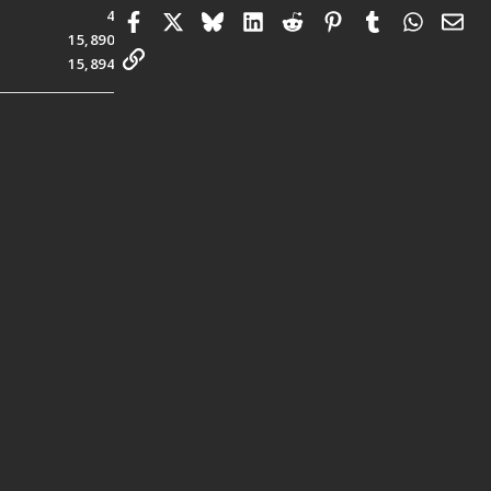
4
Facebook
X
Bluesky
LinkedIn
Reddit
Pinterest
Tumblr
Whats
電
15,890
連結
15,894