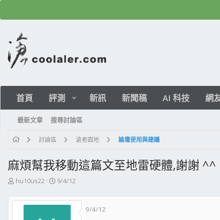
首頁
評測
新訊
新聞稿
AI 科技
網
最新文章
搜尋討論區
討論區
滄者園地
論壇使用與建議
麻煩幫我移動這篇文至地雷硬體,謝謝 ^^
主
開
hu10us22
9/4/12
題
始
發
日
9/4/12
起
期
人