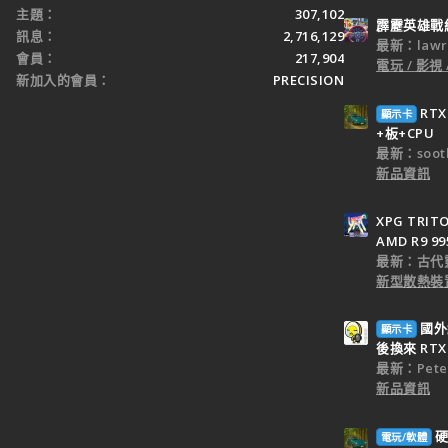
主題
307,102
霹靂英雄戰
訊息
2,716,129
最新：lawr
會員
217,904
電玩 / 影視 
新加入的會員
PRECISION
RT
顯示卡
+板+CPU
最新：sooth
新品資訊
XPG TRI
AMD R9 9
最新：古代
新型散熱裝置
國外
顯示卡
後換來 RTX 
最新：Peter
新品資訊
硬
電玩/軟體