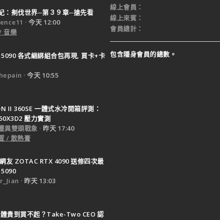
線上會員
紀：刜伐世界─第３９章─搶先看
線上來賓
ence11
今天 12:00
會員總計
/ 音樂
包含隱身會員的總數。
X 5090 各式綑綁組合包再現, 買卡+卡
epain
今天 10:55
TON II 360SE 一體式水冷開箱評測：
950X3D2 壓力實測
靈異雙頭戰象
昨天 17:40
 / 散熱膏
網友 ZOTAC RTX 4090 送修四次最
5090
_Jian
昨天 13:03
體貴到買不起？Take-Two CEO 認