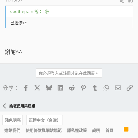
11/16/07
#3
soothepain 說：
已經修正
謝謝^^
你必須登入或註冊才能在此回覆。
Facebook
X
Bluesky
LinkedIn
Reddit
Pinterest
Tumblr
WhatsApp
電子郵
連
分享：
論壇使用與建議
淺色明亮
正體中文（台灣）
R
連絡我們
使用條款與網站規範
隱私權政策
說明
首頁
S
S