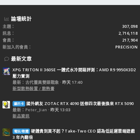
論壇統計
主題
307,098
訊息
2,716,118
會員
217,904
新加入的會員
PRECISION
最新文章
XPG TRITON II 360SE 一體式水冷開箱評測：AMD R9 9950X3D2
壓力實測
最新：古代靈異雙頭戰象
昨天 17:40
新型散熱裝置 / 散熱膏
國外網友 ZOTAC RTX 4090 送修四次最後換來 RTX 5090
顯示卡
最新：Peter_Jian
昨天 13:03
新品資訊
硬體貴到買不起？Take-Two CEO 認為低延遲雲端遊戲
電玩/軟體
3 年內翻倍