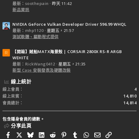
最新：soothepain
昨天 11:42
新品資訊
NVIDIA GeForce Vulkan Developer Driver 596.99 WHQL
最新：mhp1120
星期五，21:57
測試軟體、驅動程式提供
【開箱】賊船MATX海景殼 | CORSAIR 2800X RS-R ARGB
R
WEHITE
最新：RickWang0412
星期五，21:35
新型 Case 安裝發表及硬體改裝
線上統計
線上會員
4
線上來賓
14,810
會員總計
14,814
包含隱身會員的總數。
分享此頁
Facebook
X
Bluesky
LinkedIn
Reddit
Pinterest
Tumblr
WhatsApp
電子郵件
連結