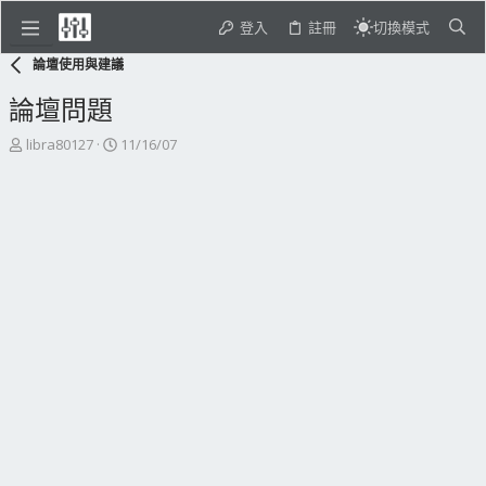
登入
註冊
切換模式
論壇使用與建議
論壇問題
主
開
libra80127
11/16/07
題
始
發
日
起
期
人