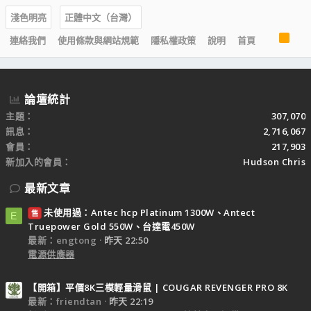
淺色明亮
正體中文（台灣）
R
連絡我們
使用條款與網站規範
隱私權政策
說明
首頁
S
S
論壇統計
主題
307,070
訊息
2,716,067
會員
217,903
新加入的會員
Hudson Chris
最新文章
未使用過：Antec hcp Platinum 1300W、Antect
售
E
Truepower Gold 550W、台達電450W
最新：engtong
昨天 22:50
電源供應器
【開箱】平價8K三模輕量滑鼠 | COUGAR REVENGER PRO 8K
最新：friendtan
昨天 22:19