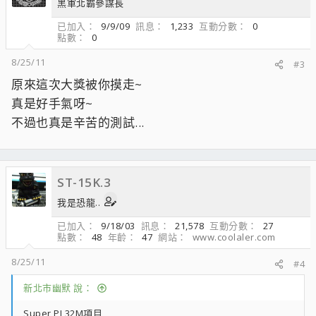
黑軍北霸參謀長
已加入
9/9/09
訊息
1,233
互動分數
0
點數
0
8/25/11
#3
原來這次大獎被你摸走~
真是好手氣呀~
不過也真是辛苦的測試...
ST-15K.3
我是恐龍..
已加入
9/18/03
訊息
21,578
互動分數
27
點數
48
年齡
47
網站
www.coolaler.com
8/25/11
#4
新北市幽默 說：
Super PI 32M項目