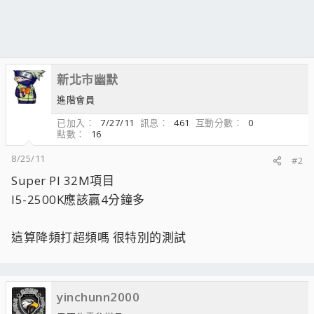
新北市幽默
進階會員
已加入
7/27/11
訊息
461
互動分數
0
點數
16
8/25/11
#2
Super PI 32M項目
I5-2500K應該贏4分鐘多
這算降頻打超頻嗎 很特別的測試
yinchunn2000