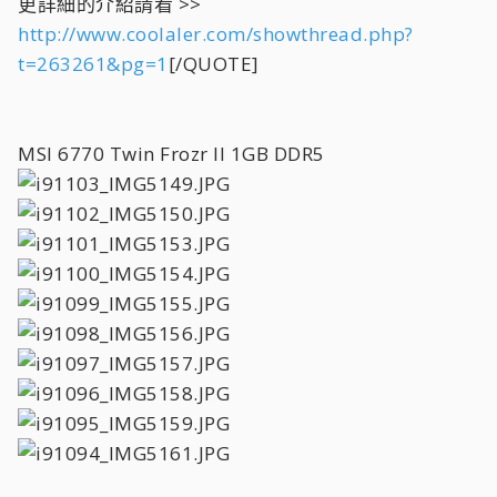
更詳細的介紹請看 >>
http://www.coolaler.com/showthread.php?
t=263261&pg=1
[/QUOTE]
MSI 6770 Twin Frozr II 1GB DDR5