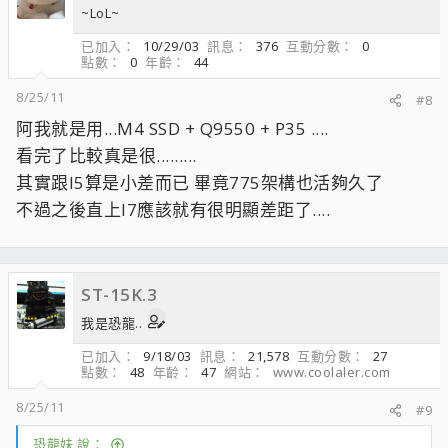
~LoL~
已加入
10/29/03
訊息
376
互動分數
0
點數
0
年齡
44
8/25/11
#8
阿我就是用...M4 SSD + Q9550 + P35 ....
看完了比較真是很.........
其實跟I5算是小差而已 畢竟775架構也活夠久了
不過之後直上I7應該就有很明顯差距了....
ST-15K.3
我是恐龍..
已加入
9/18/03
訊息
21,578
互動分數
27
點數
48
年齡
47
網站
www.coolaler.com
8/25/11
#9
恐龍妹 說：