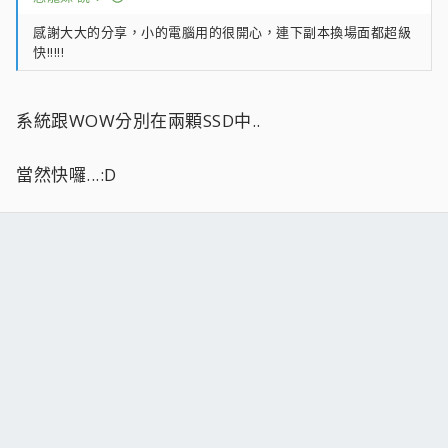
感謝大大的分享，小的電腦用的很開心，連下副本換場面都超級
快!!!!!
系統跟WOW分別在兩顆SSD中..
當然快囉...:D