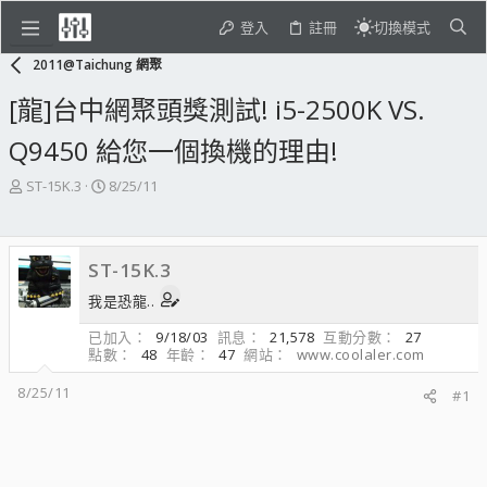
登入
註冊
切換模式
2011@Taichung 網聚
[龍]台中網聚頭獎測試! i5-2500K VS.
Q9450 給您一個換機的理由!
主
開
ST-15K.3
8/25/11
題
始
發
日
起
期
ST-15K.3
人
我是恐龍..
已加入
9/18/03
訊息
21,578
互動分數
27
點數
48
年齡
47
網站
www.coolaler.com
8/25/11
#1