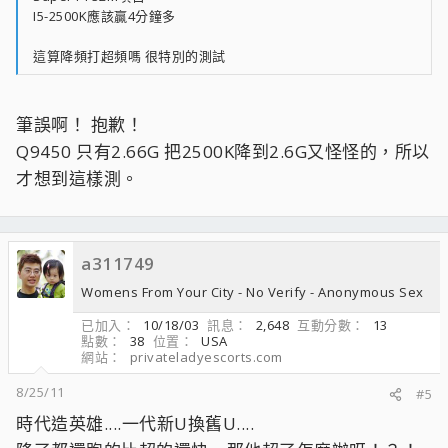
I5-2500K應該贏4分鐘多
這算降頻打超頻嗎 很特別的測試
筆誤啊！ 抱歉！
Q9450 只有2.66G 把2500K降到2.6G又怪怪的，所以
才想到這樣測。
a311749
Womens From Your City - No Verify - Anonymous Sex
已加入
10/18/03
訊息
2,648
互動分數
13
點數
38
位置
USA
網站
privateladyescorts.com
8/25/11
#5
時代造英雄....一代新U換舊U....