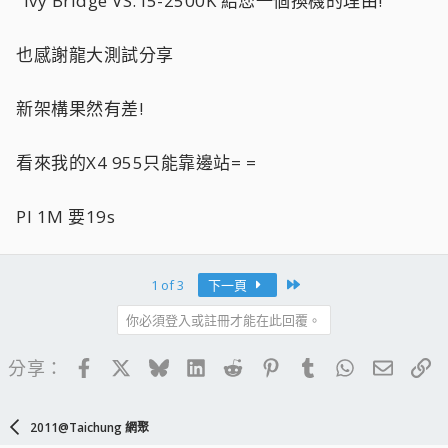
"Ivy Bridge VS. i5-2500K 給您一個換機的理由!"
也感謝龍大測試分享
新架構果然有差!
看來我的X4 955只能靠邊站= =
PI 1M 要19s
Last
1 of 3
下一頁
你必須登入或註冊才能在此回覆。
Facebook
X
Bluesky
LinkedIn
Reddit
Pinterest
Tumblr
WhatsApp
電子郵
連
分享：
2011@Taichung 網聚