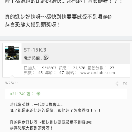
降了都還跑的比超的還快....那他超了怎麼辦呀！？！
真的進步好快呀～都快到快要要感受不到囉@@
恭喜恐龍大摸到頭獎呀！
ST-15K.3
我是恐龍..
已加入
9/18/03
訊息
21,578
互動分數
27
點數
48
年齡
47
網站
www.coolaler.com
8/25/11
#6
a311749 說：
時代造英雄....一代新U換舊U....
降了都還跑的比超的還快....那他超了怎麼辦呀！？！
真的進步好快呀～都快到快要要感受不到囉@@
恭喜恐龍大摸到頭獎呀！