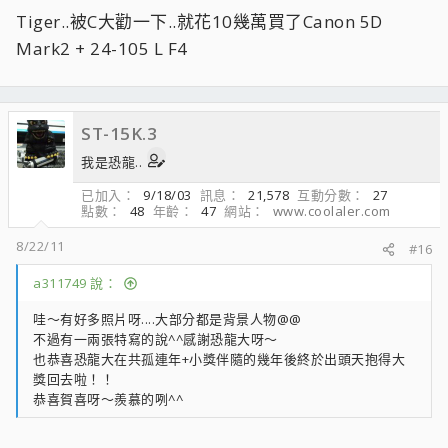
Tiger..被C大勸一下..就花10幾萬買了Canon 5D
Mark2 + 24-105 L F4
ST-15K.3
我是恐龍..
已加入
9/18/03
訊息
21,578
互動分數
27
點數
48
年齡
47
網站
www.coolaler.com
8/22/11
#16
a311749 說：
哇～有好多照片呀....大部分都是背景人物@@
不過有一兩張特寫的說^^感謝恐龍大呀～
也恭喜恐龍大在共孤連年+小獎伴隨的幾年後終於出頭天抱得大
獎回去啦！！
恭喜賀喜呀～羨慕的咧^^