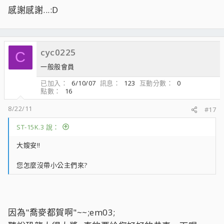
感謝感謝...:D
cyc0225
C
一般般會員
已加入
6/10/07
訊息
123
互動分數
0
點數
16
8/22/11
#17
ST-15K.3 說：
大嫂安!!
您怎麼沒帶小公主們來?
因為"喬麥都賀啊"~~;em03;