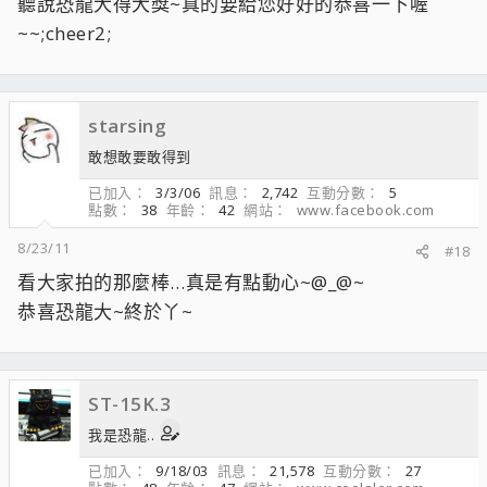
聽說恐龍大得大獎~真的要給您好好的恭喜一下喔
~~;cheer2;
starsing
敢想敢要敢得到
已加入
3/3/06
訊息
2,742
互動分數
5
點數
38
年齡
42
網站
www.facebook.com
8/23/11
#18
看大家拍的那麼棒…真是有點動心~@_@~
恭喜恐龍大~終於丫~
ST-15K.3
我是恐龍..
已加入
9/18/03
訊息
21,578
互動分數
27