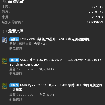
論壇統計
主題
307,114
訊息
2,716,149
會員
217,904
新加入的會員
PRECISION
最新文章
PCB、VRM 缺料成本提升，ASUS 率先調漲主機板
主機板
最新：龍門忠武
今天 14:39
新品資訊
ASUS 推出 ROG PG27UCWM、PG32UCWM，4K 240Hz
顯示器
Tandem RGB OLED
最新：soothepain
今天 14:17
新品資訊
AMD Ryzen 7 449、Ryzen 5 439 拿掉 NPU 主打更便宜的
處理器
主流筆電
最新：soothepain
今天 13:48
新品資訊