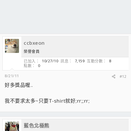
ccbxeon
榮譽會員
已加入
10/27/10
訊息
7,159
互動分數
8
點數
0
8/21/11
#12
好多獎品喔..
我不要求太多~只要T-shirt就好;rr;;rr;
藍色北極熊