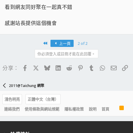
看到網友同好聚在一起真不錯
感謝站長提供這個機會
First
上一頁
2 of 2
你必須登入或註冊才能在此回覆。
Facebook
X
Bluesky
LinkedIn
Reddit
Pinterest
Tumblr
WhatsApp
電子郵
連
分享：
2011@Taichung 網聚
淺色明亮
正體中文（台灣）
R
連絡我們
使用條款與網站規範
隱私權政策
說明
首頁
S
S