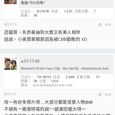
電腦?可以吃嗎?
已加入
8/29/06
訊息
1,220
互動分數
7
點數
38
8/21/11
#13
恐龍哥，先恭喜抽到大獎又有美人相伴
話說，小弟買單眼是因為被CBB勸敗的 XD
a311749
Womens From Your City - No Verify - Anonymous Sex
已加入
10/18/03
訊息
2,648
互動分數
13
點數
38
位置
USA
網站
privateladyescorts.com
8/21/11
#14
哇～有好多照片呀....大部分都是背景人物@@
不過有一兩張特寫的說^^感謝恐龍大呀～