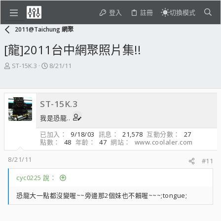
登入
註冊
切換模式
2011@Taichung 網聚
[龍]2011台中網聚照片集!!
主
開
ST-15K.3
8/21/11
題
始
發
日
起
期
ST-15K.3
人
我是恐龍..
已加入
9/18/03
訊息
21,578
互動分數
27
點數
48
年齡
47
網站
www.coolaler.com
8/21/11
#11
cyc0225 說：
恐龍大一點都沒變喔~~旁邊那2個妹也不賴喔~~~;tongue;