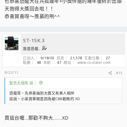
也恭喜恐龍大在共孤連年+小獎伴隨的幾年後終於出頭
天抱得大獎回去啦！！
恭喜賀喜呀～羨慕的咧^^
ST-15K.3
我是恐龍..
已加入
9/18/03
訊息
21,578
互動分數
27
點數
48
年齡
47
網站
www.coolaler.com
8/22/11
#15
藍色北極熊 說：
恐龍哥，先恭喜抽到大獎又有美人相伴
話說，小弟買單眼是因為被CBB勸敗的 XD
買這台喔...那勸不夠大.......XD