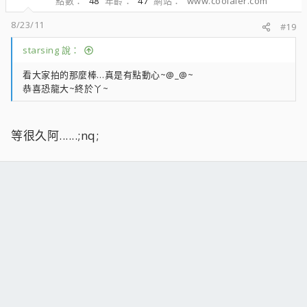
點數
48
年齡
47
網站
www.coolaler.com
8/23/11
#19
starsing 說：
看大家拍的那麼棒…真是有點動心~@_@~
恭喜恐龍大~終於丫~
等很久阿......;nq;