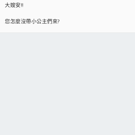
大嫂安!!
您怎麼沒帶小公主們來?