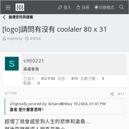
登入
註冊
切換模式
論壇使用與建議
[logo]請問有沒有 coolaler 80 x 31
主
開
majimmy
4/8/04
題
始
發
日
起
期
s900221
人
S
高級會員
已加入
9/27/03
訊息
873
互動分數
0
點數
0
6/7/04
#11
Originally posted by fatland
@May 19 2004, 01:01 PM
滄者 是什麼意思呀?
超壞了就會感受到人生的悲慘和滄桑....