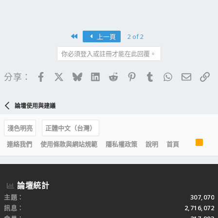
First
上一頁
2 of 2
你必須登入或註冊才能在此回覆。
Facebook
X
Bluesky
LinkedIn
Reddit
Pinterest
Tumblr
WhatsApp
電子郵
連
分享：
論壇使用與建議
淺色明亮
正體中文（台灣）
R
連絡我們
使用條款與網站規範
隱私權政策
說明
首頁
S
S
論壇統計
主題
307,070
訊息
2,716,072