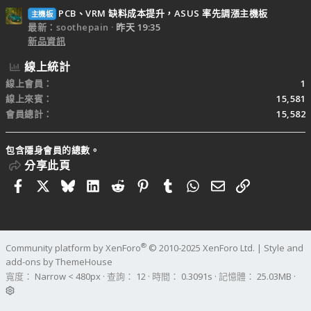
PCB、VRM 缺料成本提升，ASUS 率先調漲主機板
主機板
最新：soothepain
昨天 19:35
新品資訊
線上統計
線上會員
1
線上來賓
15,581
會員總計
15,582
包含隱身會員的總數。
分享此頁
Facebook
X
Bluesky
LinkedIn
Reddit
Pinterest
Tumblr
WhatsApp
電子郵件
連結
®
Community platform by XenForo
© 2010-2025 XenForo Ltd.
|
Style and
add-ons by ThemeHouse
寬度
查詢
12
時間
0.3091s
記憶體
25.03MB