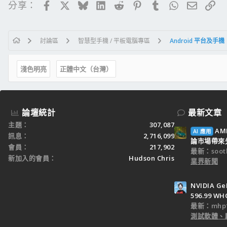
Facebook
X
Bluesky
LinkedIn
Reddit
Pinterest
Tumblr
WhatsApp
電子郵
連
分享：
討論區
智慧型手機 / 平板電腦專區
Android 平台及手機
淺色明亮
正體中文（台灣）
論壇統計
最新文章
主題
307,087
AM
AI 應用
訊息
2,716,099
論市場帶來
會員
217,902
最新：sooth
新加入的會員
Hudson Chris
業界新聞
NVIDIA Ge
596.99 WH
最新：mhp1
測試軟體、