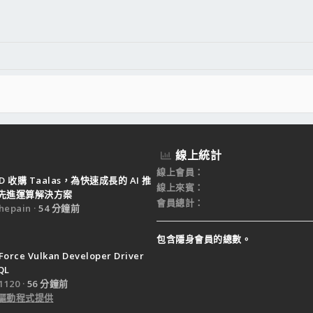
件
結
線上統計
線上會員
D 收購 Taalas，為快速成長的 AI 推
線上來賓
先進運算解決方案
會員總計
epain
54 分鐘前
包含隱身會員的總數。
Force Vulkan Developer Driver
QL
120
56 分鐘前
驅動程式提供