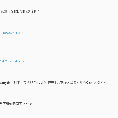
）無敵可愛的LINE原創貼圖：
1014690/zh-Hant
1014712/zh-Hans
 Company设计制作，希望那个ifeel为你在聊天中传达温暖和开心O(∩_∩)O~。
和你們聊天(^o^)/~