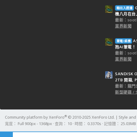
輸出入週邊
機八月在台
最新：sooth
業界新聞
A
筆電/桌機
抱AI筆電！
最新：sooth
業界新聞
SANDISK O
2TB 開箱, P
最新：龍門
新型硬碟 / 
®
Community platform by XenForo
© 2010-2025 XenForo Ltd.
|
Style an
寬度
查詢
10
時間
0.3370s
記憶體
25.03MB