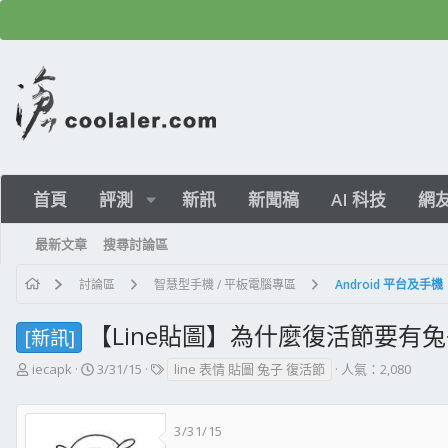
首頁
評測
新訊
新聞稿
AI 科技
網
最新文章
搜尋討論區
討論區
智慧型手機 / 平板電腦專區
Android 平台及手機
【Line貼圖】為什麼復活節要有
[新訊]
主
開
標
iecapk
3/31/15
line 表情 貼圖 兔子 復活節
人氣：2,080
題
始
籤
發
日
起
期
3/31/15
人