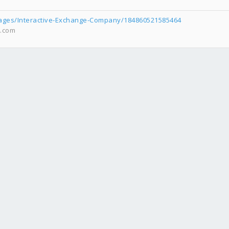
ages/Interactive-Exchange-Company/184860521585464
com