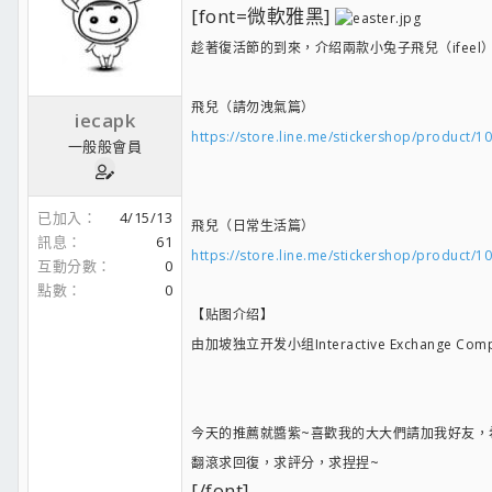
[font=微軟雅黑]
趁著復活節的到來，介绍兩款小兔子飛兒（ifeel
飛兒（請勿洩氣篇）
iecapk
https://store.line.me/stickershop/product/
一般般會員
已加入
4/15/13
飛兒（日常生活篇）
訊息
61
https://store.line.me/stickershop/product/
互動分數
0
點數
0
【贴图介绍】
由加坡独立开发小组Interactive Exchange
今天的推薦就醬紫~喜歡我的大大們請加我好友，希望
翻滾求回復，求評分，求捏捏~
[/font]