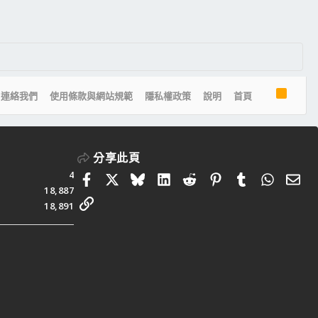
R
連絡我們
使用條款與網站規範
隱私權政策
說明
首頁
S
S
分享此頁
4
Facebook
X
Bluesky
LinkedIn
Reddit
Pinterest
Tumblr
Whats
電
18,887
連結
18,891