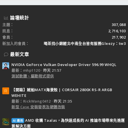
S
論壇統計
主題
307,088
訊息
2,716,103
會員
217,902
新加入的會員
喝茶找小錦鯉北中南全台皆有服務Gleezy：tw3
最新文章
NVIDIA GeForce Vulkan Developer Driver 596.99 WHQL
最新：mhp1120
昨天 21:57
測試軟體、驅動程式提供
【開箱】賊船MATX海景殼 | CORSAIR 2800X RS-R ARGB
R
WEHITE
最新：RickWang0412
昨天 21:35
新型 Case 安裝發表及硬體改裝
AMD 收購 Taalas，為快速成長的 AI 推論市場帶來先進運
AI 應用
算解決方案