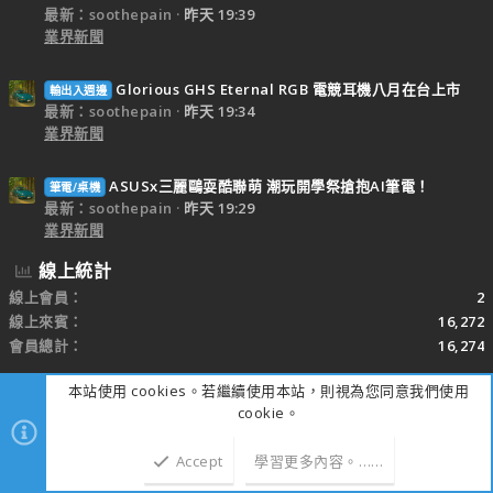
最新：soothepain
昨天 19:39
業界新聞
Glorious GHS Eternal RGB 電競耳機八月在台上市
輸出入週邊
最新：soothepain
昨天 19:34
業界新聞
ASUSx三麗鷗耍酷聯萌 潮玩開學祭搶抱AI筆電！
筆電/桌機
最新：soothepain
昨天 19:29
業界新聞
線上統計
線上會員
2
線上來賓
16,272
會員總計
16,274
本站使用 cookies。若繼續使用本站，則視為您同意我們使用
包含隱身會員的總數。
cookie。
分享此頁
Facebook
X
Bluesky
LinkedIn
Reddit
Pinterest
Tumblr
WhatsApp
電子郵件
連結
Accept
學習更多內容。……