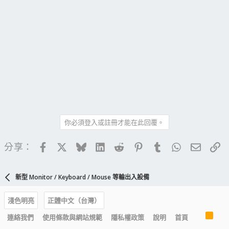
你必須登入或註冊才能在此回覆。
Facebook
X
Bluesky
LinkedIn
Reddit
Pinterest
Tumblr
WhatsApp
電子郵
連
分享：
新型 Monitor / Keyboard / Mouse 等輸出入設備
淺色明亮
正體中文（台灣）
R
連絡我們
使用條款與網站規範
隱私權政策
說明
首頁
S