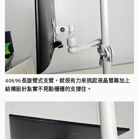
40696長旋臂式支臂，就很有力來挑起液晶螢幕加上
結構設計紮實不晃動穩穩的支撐住。