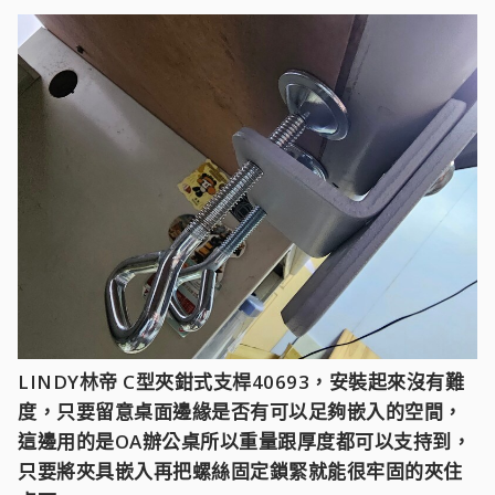
LINDY林帝 C型夾鉗式支桿40693，安裝起來沒有難
度，只要留意桌面邊緣是否有可以足夠嵌入的空間，
這邊用的是OA辦公桌所以重量跟厚度都可以支持到，
只要將夾具嵌入再把螺絲固定鎖緊就能很牢固的夾住