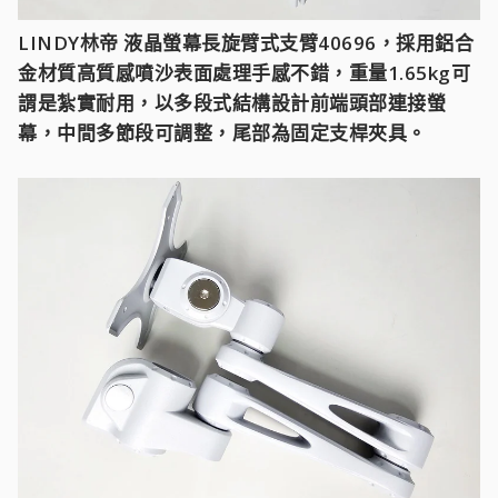
LINDY林帝 液晶螢幕長旋臂式支臂40696，採用鋁合
金材質高質感噴沙表面處理手感不錯，重量1.65kg可
謂是紮實耐用，以多段式結構設計前端頭部連接螢
幕，中間多節段可調整，尾部為固定支桿夾具。