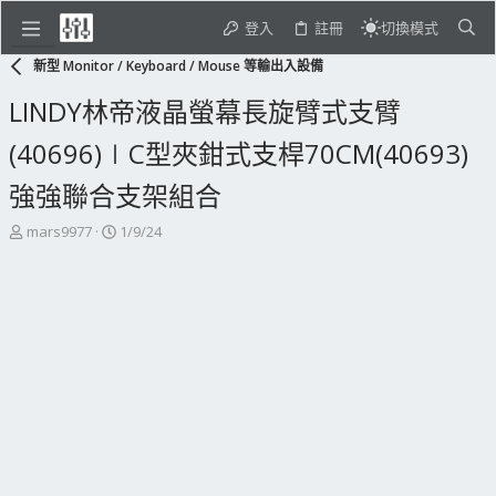
登入
註冊
切換模式
新型 Monitor / Keyboard / Mouse 等輸出入設備
LINDY林帝液晶螢幕長旋臂式支臂
(40696)∣C型夾鉗式支桿70CM(40693)
強強聯合支架組合
主
開
mars9977
1/9/24
題
始
發
日
起
期
人