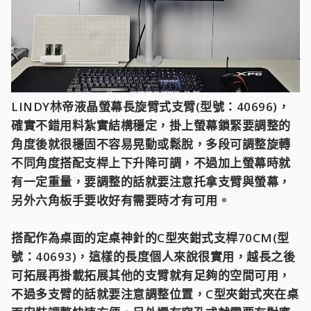
LINDY林帝液晶螢幕長旋臂式支臂(型號：40696)，
確實不錯用料紮實結構穩定，掛上螢幕鎖緊要調整的
角度後就很穩固不容易晃動或鬆脫，多段可調整旋轉
不同角度搭配支桿上下升降可調，不過加上螢幕時就
有一定重量，要調整的話就要注意托拿支臂與螢幕，
另外六角板手要收好有需要時才有可用。
搭配作為桌面的定桌神針的C型夾鉗式支桿70CM(型
號：40693)，這樣的長度個人來說很實用，越長之後
可拓展再掛載拓展其他的支臂就有足夠的空間可用，
不過多支臂的話就要注意調整位置，C型夾鉗式夾在桌