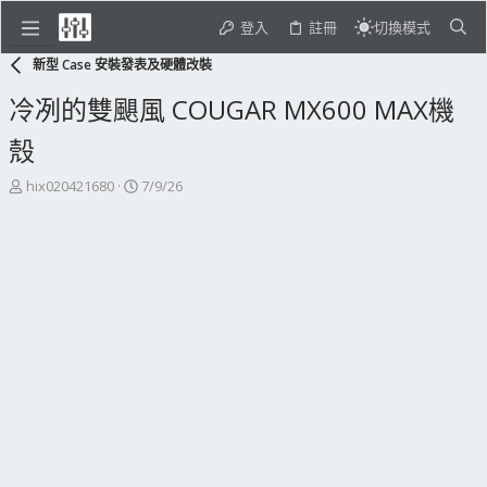
登入
註冊
切換模式
新型 Case 安裝發表及硬體改裝
冷冽的雙颶風 COUGAR MX600 MAX機
殼
主
開
hix020421680
7/9/26
題
始
發
日
起
期
人