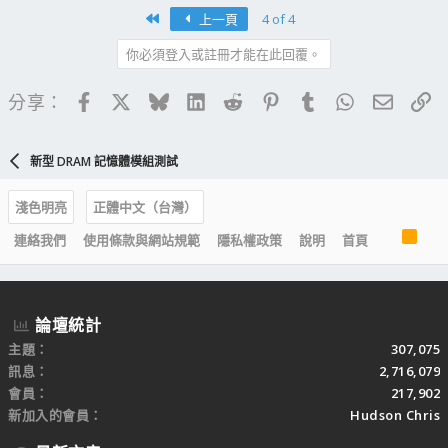
First
上一頁
4 of 4
你必須登入或註冊才能在此回覆。
Facebook
X
Bluesky
LinkedIn
Reddit
Pinterest
Tumblr
WhatsApp
電子郵
連
分享：
新型 DRAM 記憶體模組測試
淺色明亮
正體中文（台灣）
R
連絡我們
使用條款與網站規範
隱私權政策
說明
首頁
S
S
論壇統計
主題
307,075
訊息
2,716,079
會員
217,902
新加入的會員
Hudson Chris