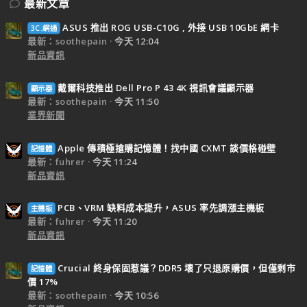
最新文章
ASUS 推出 ROG USB-C10G , 外接 USB 10GbE 網卡
3C.網通
最新：soothepain
今天 12:04
新品資訊
戴爾科技推出 Dell Pro P 43 4K 視訊會議顯示器
顯示器
最新：soothepain
今天 11:50
業界新聞
Apple 傳積極搶購記憶體！找中國 CXMT 談價格碰壁
記憶體
最新：fuhrer
今天 11:24
新品資訊
PCB、VRM 缺料成本提升，ASUS 率先調漲主機板
主機板
最新：fuhrer
今天 11:20
新品資訊
Crucial 終身保固惹議？DDR5 壞了只退原購價，但僅剩市
記憶體
價 17%
最新：soothepain
今天 10:56