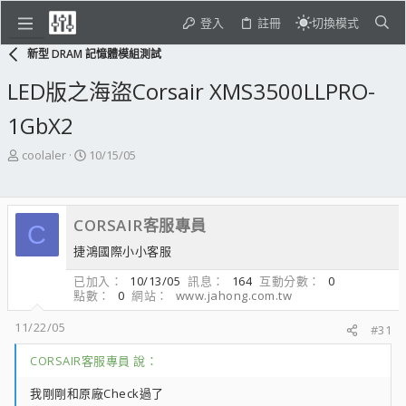
登入
註冊
切換模式
新型 DRAM 記憶體模組測試
LED版之海盜Corsair XMS3500LLPRO-
1GbX2
主
開
coolaler
10/15/05
題
始
發
日
起
期
CORSAIR客服專員
人
C
捷鴻國際小小客服
已加入
10/13/05
訊息
164
互動分數
0
點數
0
網站
www.jahong.com.tw
11/22/05
#31
CORSAIR客服專員 說：
我剛剛和原廠Check過了