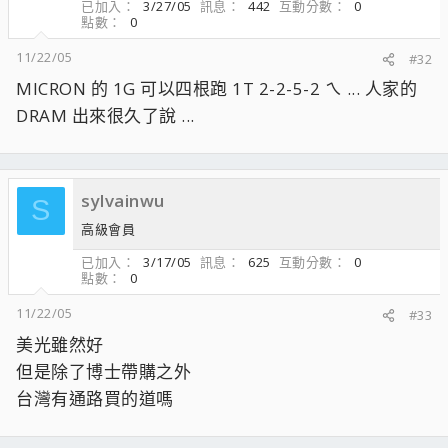
已加入
3/27/05
訊息
442
互動分數
0
點數
0
11/22/05
#32
MICRON 的 1G 可以四根跑 1T 2-2-5-2 ㄟ ... 人家的
DRAM 出來很久了說 ...
sylvainwu
S
高級會員
已加入
3/17/05
訊息
625
互動分數
0
點數
0
11/22/05
#33
美光雖然好
但是除了博士帶購之外
台灣有通路買的道嗎