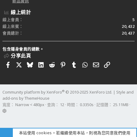
新品資訊
線上統計
線上會員
5
線上來賓
20,432
會員總計
20,437
包含隱身會員的總數。
分享此頁
Facebook
X
Bluesky
LinkedIn
Reddit
Pinterest
Tumblr
WhatsApp
電子郵件
連結
®
Community platform by XenForo
© 2010-2025 XenForo Ltd.
|
Style and
add-ons by ThemeHouse
寬度
查詢
12
時間
0.3350s
記憶體
25.11MB
本站使用 cookies。若繼續使用本站，則視為您同意我們使用