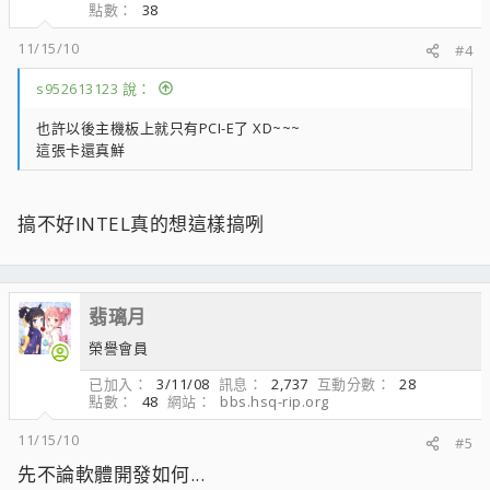
點數
38
11/15/10
#4
s952613123 說：
也許以後主機板上就只有PCI-E了 XD~~~
這張卡還真鮮
搞不好INTEL真的想這樣搞咧
翡璃月
榮譽會員
已加入
3/11/08
訊息
2,737
互動分數
28
點數
48
網站
bbs.hsq-rip.org
11/15/10
#5
先不論軟體開發如何...