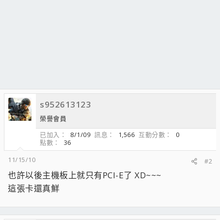
s952613123
榮譽會員
已加入
8/1/09
訊息
1,566
互動分數
0
點數
36
11/15/10
#2
也許以後主機板上就只有PCI-E了 XD~~~
這張卡還真鮮