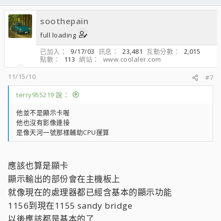
soothepain
full loading
已加入
9/17/03
訊息
23,481
互動分數
2,015
點數
113
網站
www.coolaler.com
11/15/10
#7
terry955219 說：
他並不是顯示卡喔
他也沒有影像連接
是像天河一號那樣輔助CPU運算
應該也算是顯卡
顯示輸出的部份會在主機板上
就像現在的處理器都已經含基本的顯示功能
1156到現在1155 sandy bridge
以後應該都是基本的了