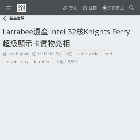
登入
註冊
切換模式
新品資訊
Larrabee遺產 Intel 32核Knights Ferry
超級顯示卡實物亮相
主
開
標
soothepain
11/15/10
32核
aubrey isle
intel
題
始
籤
knights ferry
larrabee
人氣：8,591
發
日
起
期
人