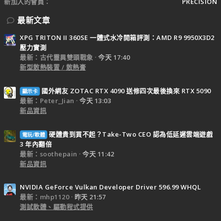
新加入的會員
PRECISION
最新文章
XPG TRITON II 360SE 一體式水冷開箱評測：AMD R9 9950X3D2
壓力實測
最新：古代靈異雙頭戰象
今天 17:40
新型散熱裝置 / 散熱膏
國外網友 ZOTAC RTX 4090 送修四次最後換來 RTX 5090
顯示卡
最新：Peter_Jian
今天 13:03
新品資訊
硬體貴到買不起？Take-Two CEO 認為低延遲雲端遊戲
電玩/軟體
3 年內翻倍
最新：soothepain
今天 11:42
新品資訊
NVIDIA GeForce Vulkan Developer Driver 596.99 WHQL
最新：mhp1120
昨天 21:57
測試軟體、驅動程式提供