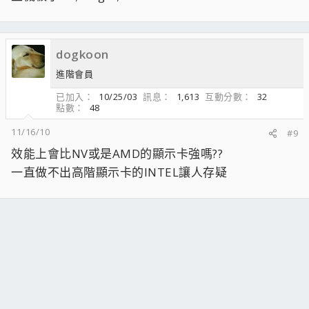
dogkoon
進階會員
已加入
10/25/03
訊息
1,613
互動分數
32
點數
48
11/16/10
#9
效能上會比NV或是AMD的顯示卡強嗎??
一直做不出高階顯示卡的INTEL讓人存疑