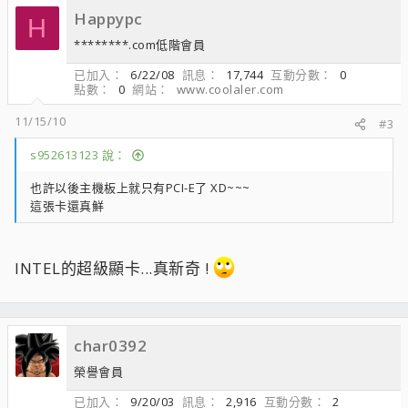
Happypc
H
********.com低階會員
已加入
6/22/08
訊息
17,744
互動分數
0
點數
0
網站
www.coolaler.com
11/15/10
#3
s952613123 說：
也許以後主機板上就只有PCI-E了 XD~~~
這張卡還真鮮
INTEL的超級顯卡...真新奇 !
char0392
榮譽會員
已加入
9/20/03
訊息
2,916
互動分數
2