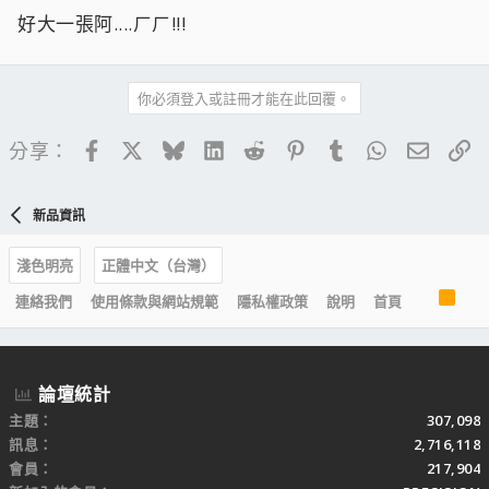
好大一張阿....ㄏㄏ!!!
你必須登入或註冊才能在此回覆。
Facebook
X
Bluesky
LinkedIn
Reddit
Pinterest
Tumblr
WhatsApp
電子郵
連
分享：
新品資訊
淺色明亮
正體中文（台灣）
R
連絡我們
使用條款與網站規範
隱私權政策
說明
首頁
S
S
論壇統計
主題
307,098
訊息
2,716,118
會員
217,904