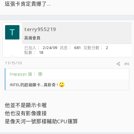
這張卡肯定貴爆了...
terry955219
T
高級會員
已加入
2/24/09
訊息
681
互動分數
2
點數
18
11/15/10
#6
Happypc 說：
INTEL的超級顯卡...真新奇 !
他並不是顯示卡喔
他也沒有影像連接
是像天河一號那樣輔助CPU運算