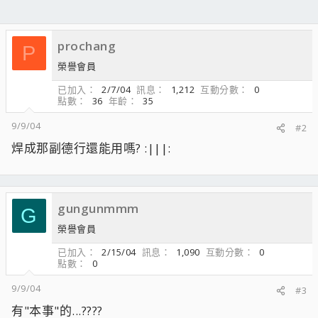
prochang
P
榮譽會員
已加入
2/7/04
訊息
1,212
互動分數
0
點數
36
年齡
35
9/9/04
#2
焊成那副德行還能用嗎? :|||:
gungunmmm
G
榮譽會員
已加入
2/15/04
訊息
1,090
互動分數
0
點數
0
9/9/04
#3
有"本事"的...????