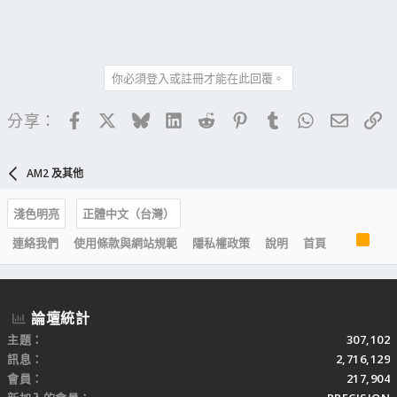
你必須登入或註冊才能在此回覆。
Facebook
X
Bluesky
LinkedIn
Reddit
Pinterest
Tumblr
WhatsApp
電子郵
連
分享：
AM2 及其他
淺色明亮
正體中文（台灣）
R
連絡我們
使用條款與網站規範
隱私權政策
說明
首頁
S
S
論壇統計
主題
307,102
訊息
2,716,129
會員
217,904