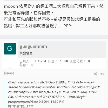
mooon 依照對方的銲工啊....大概您自己解銲下來，然
後把電容弄爆，在銲回去，
可能和原先的狀態差不多∼前提是假如您銲工粗糙的
話啦∼銲工太好那就被發現了... :PPP:
gungunmmm
G
榮譽會員
已加入
2/15/04
訊息
1,090
互動分數
0
點數
0
9/9/04
#5
Originally posted by MUS+Sep 9 2004, 11:42 PM--></div>
<table border='0' align='center' width='95%' cellpadding='3'
cellspacing='1'><tr><td>
QUOTE
(MUS @ Sep 9 2004, 11:42
PM)</td></tr><tr><td id='QUOTE'> <!--QuoteBegin-
gungunmmm
@Sep 9 2004, 11:39 PM
有"本事"的...????