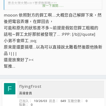
是去大哭大鬧ABIT要求換新嗎!???
按一下展開……
感覺小弟臉皮沒這麼厚><
直接殺去不知道有沒有用....
mooon 依照對方的銲工啊....大概您自己解銲下來，然
小弟想撿便宜的說....
後把電容弄爆，在銲回去，
可能和原先的狀態差不多∼前提是假如您銲工粗糙的
話啦∼銲工太好那就被發現了... :PPP: [/b][/quote]
小弟不會焊工 ;oq;
原來是還要搞壞...以為可以直接說太難看然後跟他換新
品 l|||
還是放棄好了><
幫推...
flyingfrost
F
高級會員
已加入
10/26/03
訊息
649
互動分數
0
點數
0