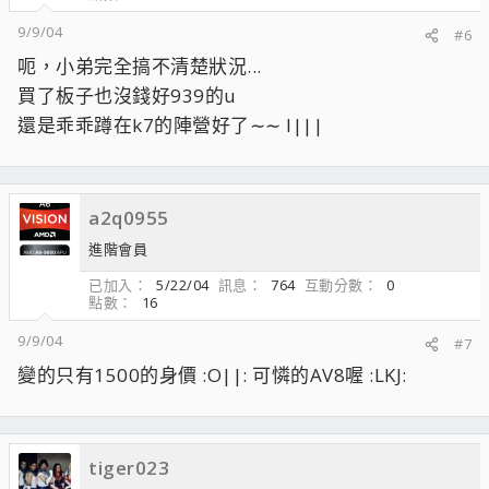
9/9/04
#6
呃，小弟完全搞不清楚狀況...
買了板子也沒錢好939的u
還是乖乖蹲在k7的陣營好了∼∼ l|||
a2q0955
進階會員
已加入
5/22/04
訊息
764
互動分數
0
點數
16
9/9/04
#7
變的只有1500的身價 :O||: 可憐的AV8喔 :LKJ:
tiger023