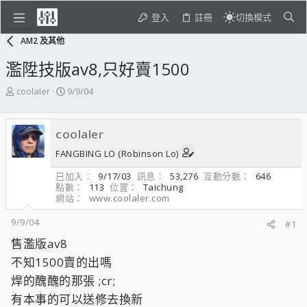
登入
註冊
切換模式
AM2 及其他
濫陞技版av8,只好賣1500
主
開
coolaler
9/9/04
題
始
發
日
起
期
coolaler
人
FANGBING LO (Robinson Lo)
已加入
9/17/03
訊息
53,276
互動分數
646
點數
113
位置
Taichung
網站
www.coolaler.com
9/9/04
#1
售濫版av8
不知1500賣的出嗎
焊的醜醜的那張 ;cr;
有本事的可以送修去換新