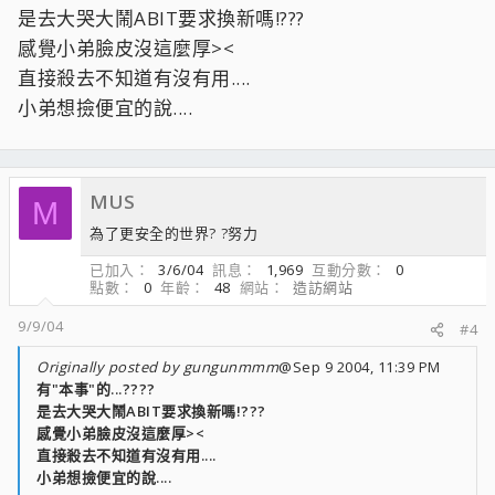
是去大哭大鬧ABIT要求換新嗎!???
感覺小弟臉皮沒這麼厚><
直接殺去不知道有沒有用....
小弟想撿便宜的說....
MUS
M
為了更安全的世界? ?努力
已加入
3/6/04
訊息
1,969
互動分數
0
點數
0
年齡
48
網站
造訪網站
9/9/04
#4
Originally posted by gungunmmm
@Sep 9 2004, 11:39 PM
有"本事"的...????
是去大哭大鬧ABIT要求換新嗎!???
感覺小弟臉皮沒這麼厚><
直接殺去不知道有沒有用....
小弟想撿便宜的說....