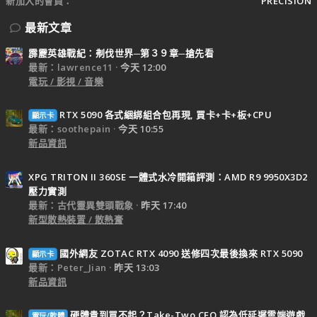
新加入的會員
PRECISION
最新文章
霹靂英雄戰紀：刜伐世界─第３９章─搶先看
最新：lawrence11
今天 12:00
電玩 / 影視 / 音樂
RTX 5090 各式綑綁組合包再現, 買卡+卡+板+CPU
顯示卡
最新：soothepain
今天 10:55
新品資訊
XPG TRITON II 360SE 一體式水冷開箱評測：AMD R9 9950X3D2
壓力實測
最新：古代靈異雙頭戰象
昨天 17:40
新型散熱裝置 / 散熱膏
國外網友 ZOTAC RTX 4090 送修四次最後換來 RTX 5090
顯示卡
最新：Peter_Jian
昨天 13:03
新品資訊
硬體貴到買不起？Take-Two CEO 認為低延遲雲端遊戲
電玩/軟體