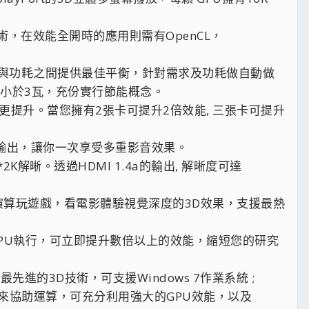
能的技術，在效能全開時的應用則需有OpenCL，
技術可自動在效能與功耗之間提供最佳平衡，針對需求及功耗做自動做
最低可以小於3瓦，充份實行節能概念。
串接的效能更提升。當您擁有2張卡可提升2倍效能, 三張卡可提升
音輸出，讓你一次享受多重影音效果。
K*2K解晰。透過HDMI 1.4a的輸出, 解晰度可達
差演算玩遊戲，看電影體驗視覺深度的3D效果，支援最熱
PU執行，可立即提升數倍以上的效能，縮短您的研究
11.1擁有最先進的3D技術，可支援Windows 7作業系統 ;
PU）來協助運算，可充分利用強大的GPU效能，以及