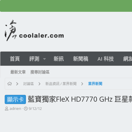
首頁
評測
新訊
新聞稿
AI 科技
網
最新文章
搜尋討論區
討論區
新品資訊 / 業界新聞
業界新聞
藍寶獨家FleX HD7770 GHz 巨星
顯示卡
主
開
adrien
9/12/12
題
始
發
日
起
期
人