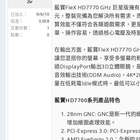
藍寶FleX HD7770 GHz 巨星
已加入
9/6/10
元，整裝完備為您解決所有需求。而突破G
訊息
3,658
算效能不僅符合各類遊戲需求，更是
互動分數
1
單、操作容易，透過核心電壓及時
點數
0
在輸出方面，藍寶FleX HD7770 
讓您混搭你的螢幕、享受多螢幕的輕鬆與
過DisplayPort輸出3D立體
音效輸出技術(DDM Audio)，4K*2
量在低耗電Idle模式時，最低可以
藍寶HD7700系列產品特色
28nm GNC: GNC是新一
增加繪圖處理效能。
PCI-Express 3.0: PC
AMD Eyefinity 2.0