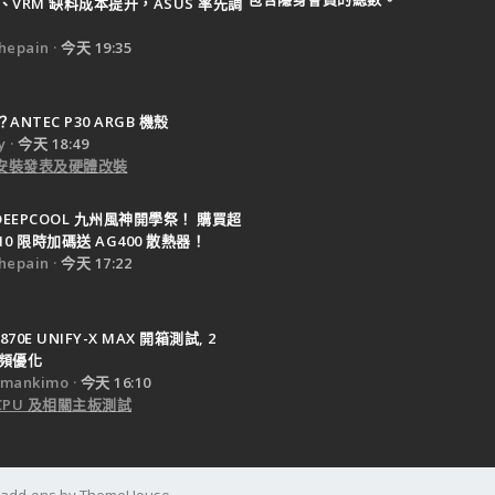
B、VRM 缺料成本提升，ASUS 率先調
epain
今天 19:35
NTEC P30 ARGB 機殼
y
今天 18:49
e 安裝發表及硬體改裝
DEEPCOOL 九州風神開學祭！ 購買超
10 限時加碼送 AG400 散熱器！
epain
今天 17:22
X870E UNIFY-X MAX 開箱測試, 2
超頻優化
mankimo
今天 16:10
 CPU 及相關主板測試
d add-ons by ThemeHouse