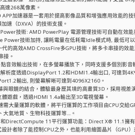
高達268萬像素。
ion: AMD APP加速器是一套用於提高影像品質和增強應用效
ctX視頻加速（DXVA）的技術支援。
roCore Power技術: AMD PowerPlay 電源管理
ore Power技術加持, 讓耗電量在低耗電Idle模式時, 
術: 新一代的高效AMD CrossFire多GPU技術，將多卡
片串接。
數位多點音效輸出技術，在多螢幕播放下，同時支援多個別影
度透過DisplayPort 1.2和HDMI1.4輸出口, 可達到4
yPort1.2輸出, 則螢幕解晰可達到4096X2160。
3D螢幕與眼鏡的結合，體驗最身歷其境的高畫質3D，採用視
D立體遊戲，透過HDMI 1.4a輸出至3D電視螢幕。
速需大量運算的軟體，將平行運算的工作項目由CPU交給G
大氣地質、生物科技運算等...。
 11.1和DirectCompute 11平行運算功能：Direct X® 
1則是讓程式設計者除了能控制CPU之外，也能利用繪圖晶片（G