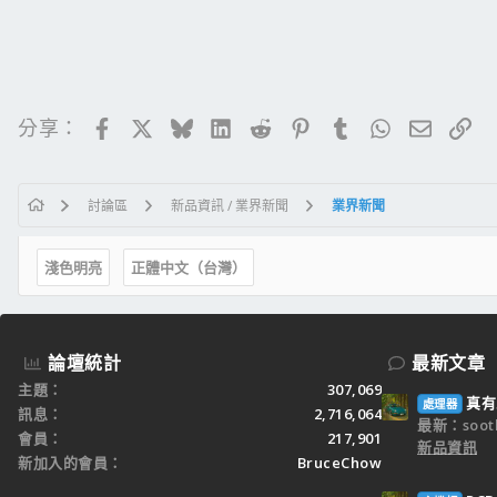
Facebook
X
Bluesky
LinkedIn
Reddit
Pinterest
Tumblr
WhatsApp
電子郵
連
分享：
討論區
新品資訊 / 業界新聞
業界新聞
淺色明亮
正體中文（台灣）
論壇統計
最新文章
主題
307,069
真有
處理器
訊息
2,716,064
最新：sooth
會員
217,901
新品資訊
新加入的會員
BruceChow