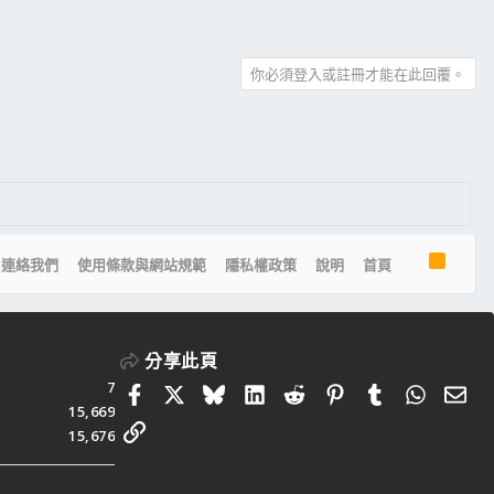
你必須登入或註冊才能在此回覆。
R
連絡我們
使用條款與網站規範
隱私權政策
說明
首頁
S
S
分享此頁
7
Facebook
X
Bluesky
LinkedIn
Reddit
Pinterest
Tumblr
Whats
電
15,669
連結
15,676