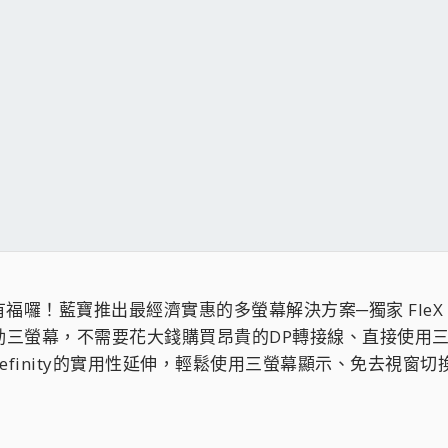
！藍寶推出最經濟實惠的多螢幕解決方案─獨家 FleX HD7
三螢幕，不需要花大錢購買昂貴的DP轉接線、直接使用三個低成本
yefinity的實用性延伸，輕鬆使用三螢幕顯示、免去視窗