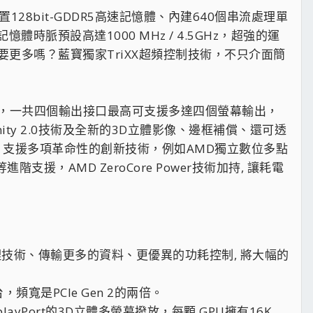
配置128bit-GDDR5高速記憶體、內建640個串流處理單
體時脈預設高達1000 MHz / 4.5GHz，超強的運
更多嗎？藍寶獨家TriXX超頻控制技術，不只介面簡
DMI 各一個，一共四個輸出接口最高可支援多達四個螢幕輸出，
ity 2.0技術及全新的3D立體影像、邊框補償、還可透
系列相同，支援多項革命性的創新技術，例如AMD獨立數位多點
p等進階支援，AMD ZeroCore Power技術加持, 讓耗電
率的處理技術、傳輸更多的資料、更優異的功耗控制, 將大幅的
平台，頻寬是PCIe Gen 2的兩倍。
playPort的3D立體多螢幕撥放，每顆 GPU擁有16K