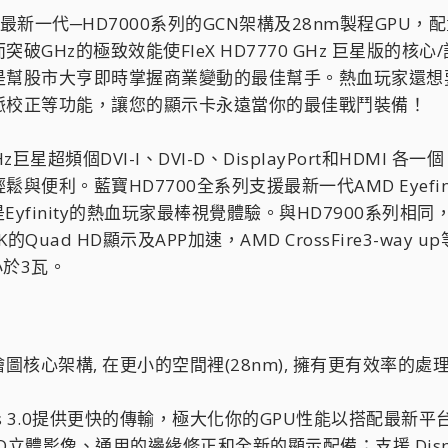
版擁有最新一代─HD7000系列的GCN架構及28nm製程GPU，
Hz的極致效能使FleX HD7770 GHz 巨星版的核心/記憶
幫股市大亨即時掌握商業變動的最佳幫手。熱血玩家還想要
脈校正等功能，讓您的顯示卡永遠當你的最佳戰鬥裝備！
GHz巨星超頻個DVI-I、DVI-D、DisplayPort和H
便利。藍寶HD7700全系列支援最新一代AMD Eyefin
眼鏡，是Eyfinity的熱血玩家最棒視覺體驗。與HD7900
K的Quad HD顯示及APP加速，AMD CrossFire3-way u
小於3瓦。
代的繪圖核心架構, 在更小的空間裡(28nm), 擁有更有效
I-Express 3.0提供更快的傳輸，極大化你的GPU性能以搭配最新
：全新的3D立體影像、通用的邊緣修正和全新的顯示配備；支援 Dis