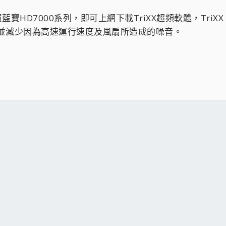
。
買藍寶HD7000系列，即可上網下載TriXX超頻軟體，Tr
並減少因為高速運行速度及風扇所造成的噪音。