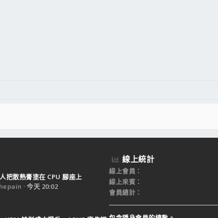
件
結
線上統計
線上會員
人把散熱膏塗在 CPU 腳座上
線上來賓
epain
今天 20:02
會員總計
包含隱身會員的總數。