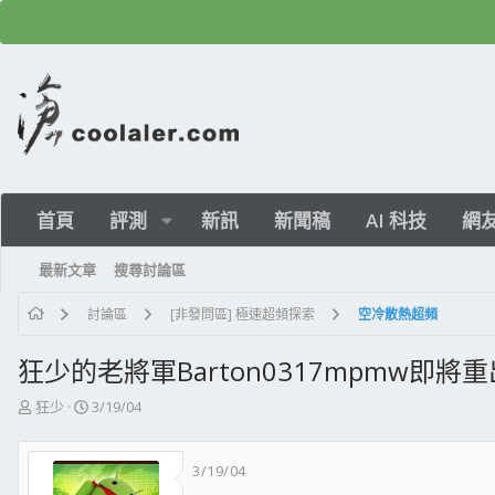
首頁
評測
新訊
新聞稿
AI 科技
網
最新文章
搜尋討論區
討論區
[非發問區] 極速超頻探索
空冷散熱超頻
狂少的老將軍Barton0317mpmw即將重出
主
開
狂少
3/19/04
題
始
發
日
3/19/04
起
期
人