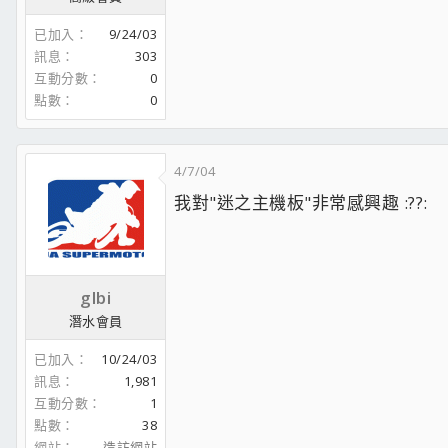
已加入
9/24/03
訊息
303
互動分數
0
點數
0
4/7/04
我對"迷之主機板"非常感興趣 :??:
glbi
潛水會員
已加入
10/24/03
訊息
1,981
互動分數
1
點數
38
網站
造訪網站