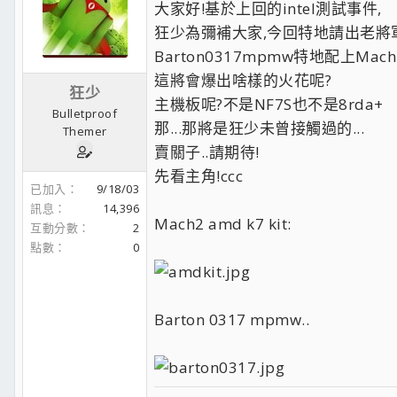
大家好!基於上回的intel測試事件,
狂少為彌補大家,今回特地請出老將
Barton0317mpmw特地配上Mach
這將會爆出啥樣的火花呢?
狂少
主機板呢?不是NF7S也不是8rda+
Bulletproof
那...那將是狂少未曾接觸過的...
Themer
賣關子..請期待!
先看主角!ccc
已加入
9/18/03
訊息
14,396
Mach2 amd k7 kit:
互動分數
2
點數
0
Barton 0317 mpmw..