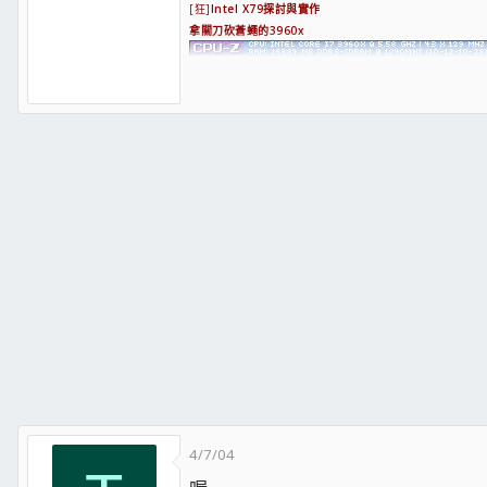
[狂]
Intel X79探討與實作
拿關刀砍蒼蠅的3960x
2600k 4c8t CPUZ WR 5890mhz
;face0;
超頻極速探索區
需要大家多多踴躍發表你的測試!
藍光畫質的X58概略影音分享
X58/p55 BIOS內電壓諸元調整概說及時機
請一起來跑LinX,探討你的系統穩定度
X58基本超頻200/2000概念與Hyper pi實作
FF-XIV 11480
穆老板製作OPB的超頻影音集現身說法
4/7/04