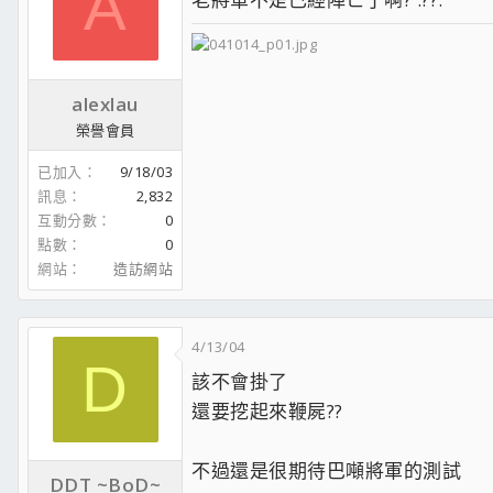
A
alexlau
榮譽會員
已加入
9/18/03
訊息
2,832
互動分數
0
點數
0
網站
造訪網站
4/13/04
D
該不會掛了
還要挖起來鞭屍??
不過還是很期待巴噸將軍的測試
DDT ~BoD~