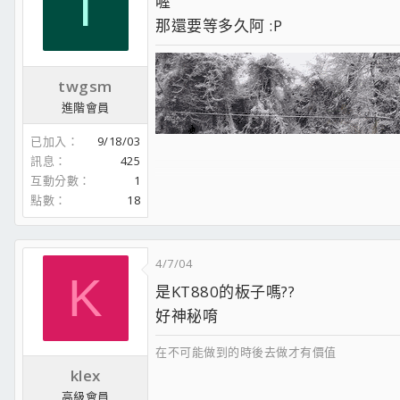
T
喔
那還要等多久阿 :P
twgsm
進階會員
已加入
9/18/03
訊息
425
互動分數
1
點數
18
4/7/04
K
是KT880的板子嗎??
好神秘唷
在不可能做到的時後去做才有價值
klex
高級會員