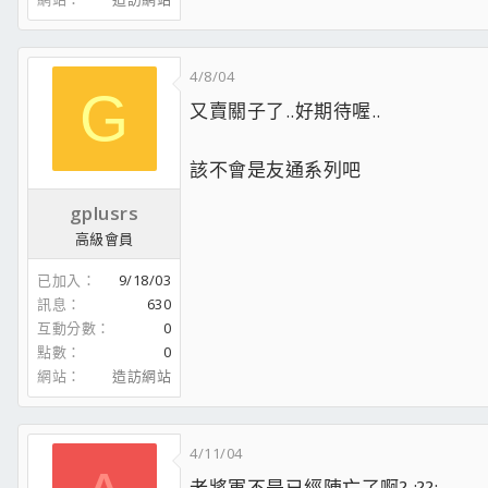
4/8/04
G
又賣關子了..好期待喔..
該不會是友通系列吧
gplusrs
高級會員
已加入
9/18/03
訊息
630
互動分數
0
點數
0
網站
造訪網站
4/11/04
老將軍不是已經陣亡了啊? :??: