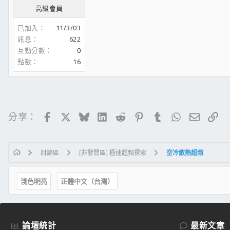
高級會員
已加入
11/3/03
訊息
622
互動分數
0
點數
16
Facebook
X
Bluesky
LinkedIn
Reddit
Pinterest
Tumblr
WhatsApp
電子郵
連
分享：
討論區
[非發問區] 極速超頻探索
空冷散熱超頻
淺色明亮
正體中文（台灣）
論壇統計
最新文章