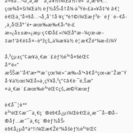
å¤§å…¬å¸ä¸æ˜¯ä¸å¥½ï¼Œä½†é«˜å­¸æ­·è€…
çœ¾å¤šï¼Œä½ èƒ½åŠ›å†å¼·ä¹Ÿé›£ä»¥å‡ºé ­â€¦
è€Œä¸”å¤§å…¬å¸åˆ†å·¥ç´°è†©ï¼Œæƒ³è·¨éƒ¨é–€å­
¸ä¸åŒå°ˆé•·æœ‰æ‰€å›°é›£
æ»¿å±±æ»¿æµ·ç¢©å£«ï¼Œå°æ–¼çœ‹æ–
‡æ†‘ã€é‡å¤–èªžçš„ä¼æ¥­ä½ è¦æ€Žéº¼æ‹šï¼Ÿ
å‚³çµ±ç”¢æ¥­ä¸€æ¨£èƒ½è³ºå¤§éŒ¢
åª’é«”
æŠŠæˆ‘å€‘æ•™æˆçœ¼é«˜æ‰‹åº•ã€åªçœ‹æ˜Žæ˜Ÿ
å·¥ä½œï¼Œå»ä¸çŸ¥å‚³ç”¢ã€è·¯é‚Šæ”
¤ä¸€æ¨£æœ‰è³ºéŒ¢çš„æ©Ÿæœƒ
è€å¯¦èªª
è³ºéŒ¢æ˜¯ä¸€ç¨®è§€å¿µï¼Œè€Œä¸æ˜¯å–®å–
®åƒ…æ˜¯ä¸€ç¨®èƒ½åŠ›
è§€å¿µå°äº†ï¼Œæ€Žéº¼åšéƒ½è³ºéŒ¢