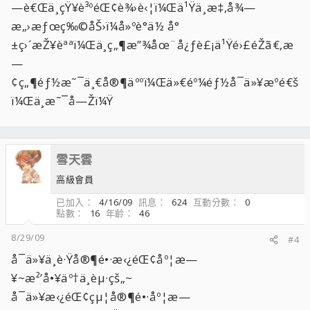
—è€Œä¸çŸ¥è³ºéŒ¢è¾›è‹¦ï¼Œä¹Ÿä¸æ‡‚å¾—
æ„›æƒœç‰©åŠ›ï¼å»ºè­°ä½ å°
±ç›´æŽ¥èªªï¼Œä¸ç„¶æ”¾åœ¨å¿ƒè£¡ä¹Ÿé›£éŽã€‚æ
—
¢ç„¶éƒ½æ˜¯ä¸€å®¶äººï¼Œä»€éº¼éƒ½å¯ä»¥æºé€š
ï¼Œä¸æ˜¯å—Žï¼Ÿ
雪天雲
高級會員
已加入
4/16/09
訊息
624
互動分數
0
點數
16
年齡
46
8/29/09
#4
å¯ä»¥ä¸è·Ÿå®¶é•·æ‹¿éŒ¢åº¦æ—
¥~æ²’å•¥äº†ä¸èµ·çš„~
å¯ä»¥æ‹¿éŒ¢çµ¦å®¶é•·åº¦æ—