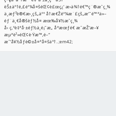
èŠ±äº†é‚£éº¼å¤šéŒ¢è£œç¿’ æ›ä¾†é€™ç¨®æˆç¸¾
ä¸æƒ³è®€æ›¸çš„äºº å†æ€Žéº¼æ¨£çš„æ‘˜é™ªä»–
éƒ¨ä¸€å®šèƒ½å¤ æœ‰å¥½æˆç¸¾
å› ç‚ºè‡ªå·±éƒ½ä¸é¡˜æ„ åªæœƒé€ æˆæŽ’æ–¥
æµªè²»éŒ¢è·Ÿæ™‚é–“
æˆ‘å¥½åƒè©±å¤ªå¤šäº†..;em42;