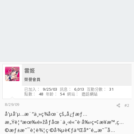
雲姬
榮譽會員
已加入
9/25/03
訊息
6,013
互動分數
31
點數
48
年齡
54
網站
造訪網站
8/29/09
#2
å‘µå‘µ...æ¨“ä¸»ç¾åœ¨çš„å¿ƒæƒ…
æ„Ÿè¦ºæœ‰é»žåƒåœ¨ä¸‹é«˜è·å‰›ç•¢æ¥­æ™‚ç…
©æƒ±æ˜¯è¦è¾¦ç·©å¾µè€ƒäºŒå°ˆé‚„æ˜¯å…