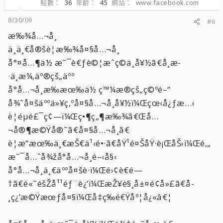
點數
36
年齡
45
網站
www.facebook.com
8/30/09
#6
æ‰¾å…¬å¸
ä¸ä¸€å®šè¦æ‰¾å¤§å…¬å¸
å°¤å…¶ä½ æ˜¯è€ƒè©¦æˆç©ä¸å¥½ã€å­¸æ­
·ä¸æ¼‚äº®çš„äºº
å°å…¬å¸æ‰æœ‰ä½ ç™¼æ®çš„ç©ºé–“
å¾ˆå¤šäººä»¥ç‚ºå¤§å…¬å¸å¥½ï¼Œçœ‹å¿ƒæ…‹
è¦éµé£¯ç¢—ï¼Œç•¶ç„¶æ‰¾ã€Œå…
¬å®¶æ©Ÿå®˜ã€å¤§å…¬å¸ã€
è¦æ“æœ‰ä¸€æŠ€ä¹‹é•·ã€åŸ¹é¤ŠåŸ·è¡ŒåŠ›ï¼Œé‚„
æ˜¯å…ˆå¾žå°å…¬å¸é–‹å§‹
å°å…¬å¸ä¸€äººå¤šè·ï¼Œé›¢è€é—
†ã€é«˜éšŽå¹¹éƒ¨è¿‘ï¼ŒæŽ¥è§¸å±¤é¢å»£ã€å­
¸ç¿’æ©Ÿæœƒå¤§ï¼Œå‡ç­‰é€Ÿåº¦å¿«â€¦