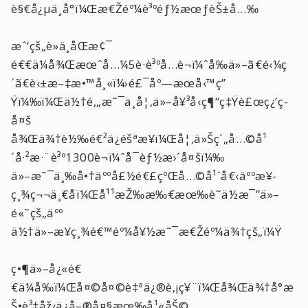
è§€å¿µä¸å°ï¼Œæ€Žéº¼è³ºéƒ½æœƒèŠ±å…‰
æˆ‘çš„è»ä¸­åŒæ¢¯
é€€ä¼å¾Œæœˆå…¼5è·è³ºå…­è¬ï¼ˆå‰ä»–ã€é‹¼ç
´ã€è‹±æ–‡æ•™å¸«ï¼›é£¯åº—æœå‹™ç”
Ÿï¼‰ï¼Œä½†é‚„æ˜¯ä¸å¦‚ä»–å¥³å‹ç¶“ç‡Ÿè£œç¿’ç­
å¤š
å¾Œä¾†è½‰é€²ä¿éšªæ¥­ï¼Œå¦‚ä»Šç´„å…©å¹
´å·²æ·¨è³º1300è¬ï¼ˆå¯èƒ½æ›´å¤šï¼‰
ä»–æ˜¯ä¸‰å•†äººå£½é€£çºŒå…©å¹´å€‹äººæ¥­
ç¸¾ç¬¬ä¸€åï¼Œå¹¹æŽ‰æ‰€æœ‰è˜ä½æ¯”ä»–
é«˜çš„äºº
ä½†ä»–æ¥­ç¸¾é€™éº¼å¥½æ˜¯æ€Žéº¼ä¾†çš„ï¼Ÿ
ç•¶ä»–å¿«é€
€ä¼å‰ï¼Œå¤©å¤©è‡ªä¿®è‚¡ç¥¨ï¼Œå¾Œä¾†å°æ
Š•è³‡åž‹ä¿å–®å¤§æœ‰å¹«åŠ©