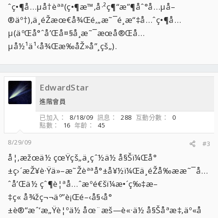
ˆç•¶å…µå†èªª(ç•¶æ™‚å·²ç¶“æ”¶åˆ°å…µå–
®äº†),ä¸éŽæœ€å¾Œé‚„æ˜¯é¸æ“‡å…ˆç•¶å…
µ(äºŒå°ˆå’Œå¤§å­¸æ˜¯æœå®Œå…
µå½¹ä¹‹å¾Œæ‰åŽ»å”¸çš„).
EdwardStar
進階會員
已加入
8/18/09
訊息
288
互動分數
0
點數
16
年齡
45
8/29/09
#3
å¦‚æžœä½ çœŸçš„ä¸çˆ½ä½ å§Šï¼Œå°
±ç›´æŽ¥è·Ÿä»–æ˜Žèªªå°±å¥½ï¼Œä¸éŽå‰ææ˜¯å…
ˆå’Œä½ çˆ¶è¦ªå…ˆæºé€šï¼æ•´ç‰‡æ–
‡ç« å¾žç¬¬äº”è¡Œé–‹å§‹å°
±è®“æˆ‘æ„Ÿè¦ºä½ åœ¨æš—è«·ä½ å§Šåªæ‡‚äº«å