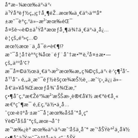
å°æ–¼æœ‰äº›äº‹
ä¹Ÿåªèƒ½ç„¡ç†å¸¶éŽ..æœ‰ä¸€äº›äººå°
±æ˜¯èªç‚ºä»–æ²’æœ‰éŒ¯
å¤šè¬›è©±ä¹Ÿåªæœƒå¸¶ä¾†ä¸€äº›ä¸å¿…
è¦çš„éº»ç…©
æœ½æœ¨ä¸å¯é›•è€¶!?
æ˜¯å¦å†èªªç¾åœ¨éƒ¨åˆ†æ•™è‚²å¤±æ•—
çš„äººå‘¢?
æ¯å¤©ä½œä¸€äº›æ²’æœ‰æ„ç¾©çš„äº‹ è·‘ç¶²å’–
å¹¹å˜› é‚„ä¸æ˜¯éƒ½èšçœ¾æŠ½è¸..æˆ‘ç›¸ä¿¡ ä»–
å€‘ä»¥å¾Œæœƒå¾ˆå¾Œæ‚”
ç•¶åˆç‚ºæ€Žéº¼æ²’æŠŠæ›¸è®€å¥½ æ€ªè€å¸«
æ€ªçˆ¶æ¯ é‚£ç‚ºä½•ä¸å…
ˆçœ‹è‡ªå·±æ˜¯å¦æœ‰åšåˆ°å­¸ç”
Ÿè©²åšåˆ°çš„æœ¬åˆ†
æˆ‘æ‰¿èª æœ‰äº›äº‹æˆ‘åšä¸åˆ° æˆ‘åŠŸèª²ä¸å¥½
ç•¶åˆä¹Ÿæ˜¯è‡ªå·±ä¸ç”¨åŠŸ