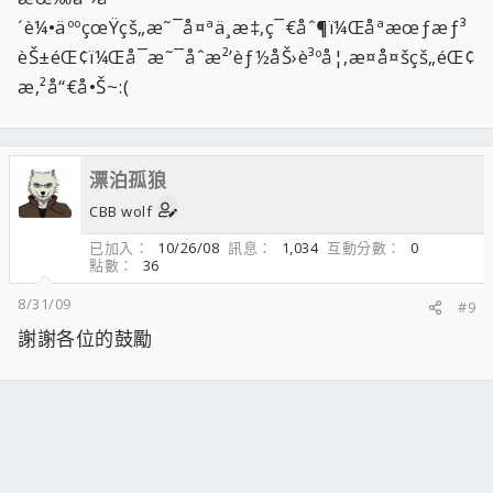
´è¼•äººçœŸçš„æ˜¯å¤ªä¸æ‡‚ç¯€åˆ¶ï¼Œåªæœƒæƒ³
èŠ±éŒ¢ï¼Œå¯æ˜¯åˆæ²’èƒ½åŠ›è³ºå¦‚æ­¤å¤šçš„éŒ¢
æ‚²å“€å•Š~:(
漂泊孤狼
CBB wolf
已加入
10/26/08
訊息
1,034
互動分數
0
點數
36
8/31/09
#9
謝謝各位的鼓勵