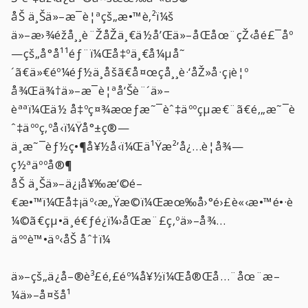
åŠ ä¸Šä»–æ¯è¦ªçš„æ•™è‚²ï¼š
ä»–æ›¾éžå¸¸è¨ŽåŽ­ä¸€ä½å’Œä»–åŒåœ¨çŽ‹å­é£¯åº
—çš„å°å¹¹éƒ¨ï¼Œå‡ºä¸€å¼µå˜
´ã€ä»€éº¼éƒ½ä¸åšã€å¤œç­å¸¸è·‘åŽ»å·ç¡è¦º
å¾Œä¾†ä»–æ¯è¦ªå‘Šè¨´ä»–
èªªï¼Œä½ å‡ºç¤¾æœƒæ˜¯èˆ‡äººçµæ€¨ã€é‚„æ˜¯è
ˆ‡äººç‚ºå‹ï¼Ÿå°±ç®—
ä¸æ˜¯èƒ½ç•¶å¥½å‹ï¼Œä¹Ÿæ²’å¿…è¦å¾—
ç½ªäººå®¶
åŠ ä¸Šä»–ä¿¡å¥‰æ‘©é–
€æ•™ï¼Œå‡¡äº‹æ„Ÿæ©ï¼Œæœ‰å›°é›£è«‹æ•™é•·è
¼©ã€çµ•ä¸é€ƒé¿ï¼›åŒæ¨£ç‚ºä»–å¾…
äººè™•äº‹åŠ åˆ†ï¼
ä»–çš„ä¿å–®è³£é‚£éº¼å¥½ï¼Œå®Œå…¨åœ¨æ–
¼ä»–å¤šå¹