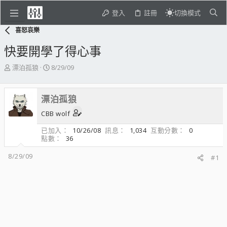
登入
註冊
切換模式
喜怒哀樂
快要開學了得心事
主
開
漂泊孤狼
8/29/09
題
始
發
日
起
期
漂泊孤狼
人
CBB wolf
已加入
10/26/08
訊息
1,034
互動分數
0
點數
36
8/29/09
#1