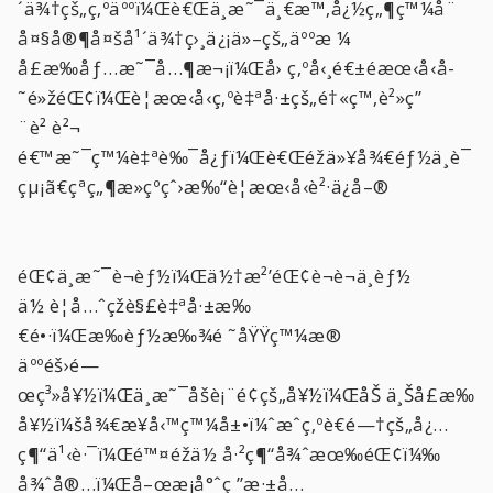
´ä¾†çš„ç‚ºäººï¼Œè€Œä¸æ˜¯ä¸€æ™‚å¿½ç„¶ç™¼å¨
å¤§å®¶å¤šå¹´ä¾†ç›¸ä¿¡ä»–çš„äººæ ¼
å£æ‰åƒ…æ˜¯å…¶æ¬¡ï¼Œå› ç‚ºå‹¸é€±é­æœ‹å‹å­
˜é»žéŒ¢ï¼Œè¦æœ‹å‹ç‚ºè‡ªå·±çš„é†«ç™‚è²»ç”
¨è² è²¬
é€™æ˜¯ç™¼è‡ªè‰¯å¿ƒï¼Œè€Œéžä»¥å¾€éƒ½ä¸è¯
çµ¡ã€çªç„¶æ­»çºçˆ›æ‰“è¦æœ‹å‹è²·ä¿å–®
éŒ¢ä¸æ˜¯è¬èƒ½ï¼Œä½†æ²’éŒ¢è¬è¬ä¸èƒ½
ä½ è¦å…ˆçž­è§£è‡ªå·±æ‰
€é•·ï¼Œæ‰èƒ½æ‰¾é ˜åŸŸç™¼æ®
äººéš›é—
œç³»å¥½ï¼Œä¸æ˜¯åšè¡¨é¢çš„å¥½ï¼ŒåŠ ä¸Šå£æ‰
å¥½ï¼šå¾€æ¥­å‹™ç™¼å±•ï¼ˆæˆç‚ºè€é—†çš„å¿…
ç¶“ä¹‹è·¯ï¼Œé™¤éžä½ å·²ç¶“å¾ˆæœ‰éŒ¢ï¼‰
å¾ˆå®…ï¼Œå–œæ­¡å°ˆç ”æ·±å…