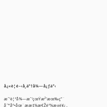
å¿«è¦é–‹å­¸äº†å¾—å¿ƒäº‹
æˆ‘è¦ºå¾—æˆ‘çœŸæ²’æœ‰ç”¨
åˆ°åº•åœ¨ææ‡¼æ€Žéº¼æ±è¥¿..