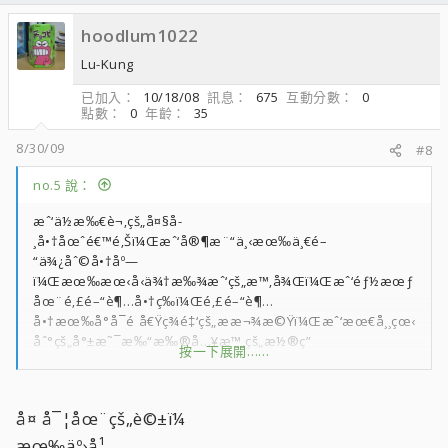
hoodlum1022
Lu-Kung
已加入
10/18/08
訊息
675
互動分數
0
點數
0
年齡
35
8/30/09
#8
no.5 說：
æˆ‘ä½æ‰€è¬‚çš„å¤§å­
¸å•†åœˆé€™é‚Šï¼Œæˆ‘å®¶æ¨“ä¸‹æœ‰ä¸€é–
“ä¾¿åˆ©å•†åº—
ï¼Œæœ‰æœ‹å‹ä¾†æ‰¾æˆ‘çš„æ™‚å¾Œï¼Œæˆ‘éƒ½æœƒ
åœ¨é‚£é–“è¶…å•†ç­‰ï¼Œé‚£é–“è¶…
å•†æœ‰å°å¯é å€Ÿç¾é‡‘çš„ææ¬¾æ©Ÿï¼Œæˆ‘æœ€å¸¸çœ‹
åˆ°çš„å°±æ˜¯æ‰“æ‰®å…¥æ™‚çš„æ½®ç”
按一下展開……
·ã€è¾£å¦¹ç«™åœ¨ææ¬¾æ©Ÿå‰æä¸å‡ºéŒ¢ä¾†ï¼Œç„¶å
¾Œæ‰“é›»è©±å›žå®¶åŽ»å’Œçˆ¶æ¯åµ~~~
å¤ å¯¦åœ¨çš„è©±ï¼
å°ä¸€é‚Šè·¯äººçš„çœ¼ç¥žè¦–è‹¥ç„¡ç¹!
æœ‰äº›å¹