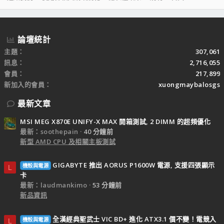
S
S
論壇統計
主題
307,061
訊息
2,716,055
會員
217,899
新加入的會員
xuongmaybalosgs
最新文章
MSI MEG X870E UNIFY-X MAX 開箱測試, 2 DIMM 的超頻優化
最新：soothepain
40 分鐘前
新型 AMD CPU 及相關主板測試
GIGABYTE 推出 AORUS P1600W 電源, 支援四張顯示
機殼與電源
L
卡
最新：laudmankimo
53 分鐘前
新品資訊
全漢經典聖武士 VIC BD+ 進化 ATX3.1 價不變！電競入
機殼與電源
L