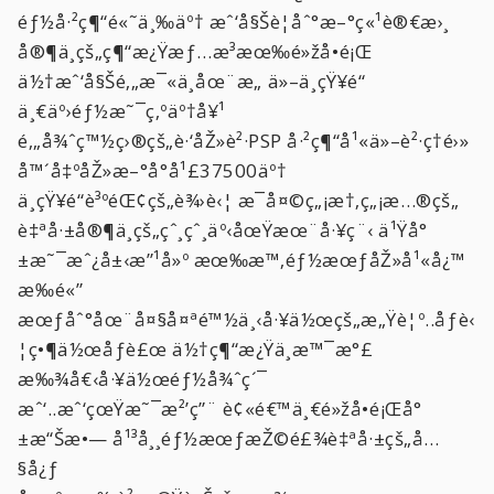
éƒ½å·²ç¶“é«˜ä¸‰äº† æˆ‘å§Šè¦åˆ°æ–°ç«¹è®€æ›¸
å®¶ä¸­çš„ç¶“æ¿Ÿæƒ…æ³æœ‰é»žå•é¡Œ
ä½†æˆ‘å§Šé‚„æ¯«ä¸åœ¨æ„ ä»–ä¸çŸ¥é“
ä¸€äº›éƒ½æ˜¯ç‚ºäº†å¥¹
é‚„å¾ˆç™½ç›®çš„è·‘åŽ»è²·PSP å·²ç¶“å¹«ä»–è²·ç­†é›»
å™´å‡ºåŽ»æ–°å°å¹£37500äº†
ä¸çŸ¥é“è³ºéŒ¢çš„è¾›è‹¦ æ¯å¤©ç„¡æ†‚ç„¡æ…®çš„
è‡ªå·±å®¶ä¸­çš„çˆ¸çˆ¸äº‹åœŸæœ¨å·¥ç¨‹ ä¹Ÿå°
±æ˜¯æˆ¿å±‹æ”¹å»º æœ‰æ™‚éƒ½æœƒåŽ»å¹«å¿™
æ‰é«”
æœƒåˆ°åœ¨å¤§å¤ªé™½ä¸‹å·¥ä½œçš„æ„Ÿè¦º..åƒè‹
¦ç•¶ä½œåƒè£œ ä½†ç¶“æ¿Ÿä¸æ™¯æ°£
æ‰¾å€‹å·¥ä½œéƒ½å¾ˆç´¯
æˆ‘..æˆ‘çœŸæ˜¯æ²’ç”¨ è¢«é€™ä¸€é»žå•é¡Œå°
±æ“Šæ•— å¹³å¸¸éƒ½æœƒæŽ©é£¾è‡ªå·±çš„å…
§å¿ƒ