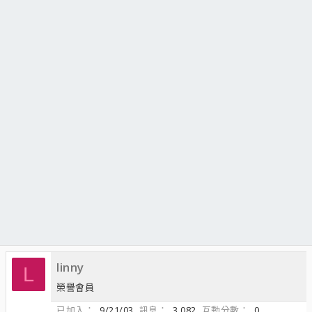
linny
L
榮譽會員
已加入
9/21/03
訊息
3,082
互動分數
0