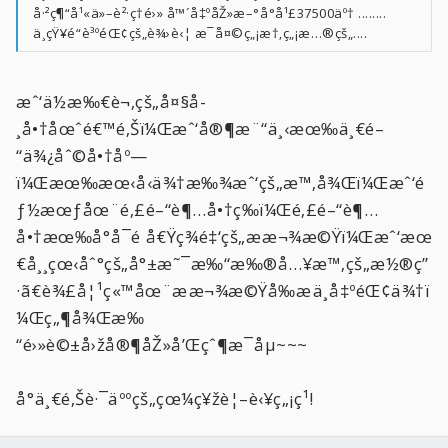
å·²ç¶“å¹«ä»–è²·ç­†é›» å™´å‡ºåŽ»æ–°å°å¹£37500äº† ........
ä¸çŸ¥é“è³ºéŒ¢çš„è¾›è‹¦ æ¯å¤©ç„¡æ†‚ç„¡æ…®çš„....
æˆ‘ä½æ‰€è¬‚çš„å¤§å­
¸å•†åœˆé€™é‚Šï¼Œæˆ‘å®¶æ¨“ä¸‹æœ‰ä¸€é–
“ä¾¿åˆ©å•†åº—
ï¼Œæœ‰æœ‹å‹ä¾†æ‰¾æˆ‘çš„æ™‚å¾Œï¼Œæˆ‘é
ƒ½æœƒåœ¨é‚£é–“è¶…å•†ç­‰ï¼Œé‚£é–“è¶…
å•†æœ‰å°å¯é å€Ÿç¾é‡‘çš„ææ¬¾æ©Ÿï¼Œæˆ‘æœ
€å¸¸çœ‹åˆ°çš„å°±æ˜¯æ‰“æ‰®å…¥æ™‚çš„æ½®ç”
·ã€è¾£å¦¹ç«™åœ¨ææ¬¾æ©Ÿå‰æä¸å‡ºéŒ¢ä¾†ï
¼Œç„¶å¾Œæ‰
“é›»è©±å›žå®¶åŽ»å’Œçˆ¶æ¯åµ~~~
å°ä¸€é‚Šè·¯äººçš„çœ¼ç¥žè¦–è‹¥ç„¡ç¹!