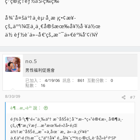
ç·’ç®¡ç†èƒ½åŠ›ç­‰ç­‰
å¾ˆå¤šäº†ä¸èµ·å­¸æ ¡ç•¢æ¥­
çš„äººï¼Œä¸ä¸€å®šæœ‰å¥½å·¥ä½œ
ä½ èƒ½è´ä»–å€‘çš„æ˜¯ä»€éº¼å‘¢ï¼Ÿ
no.5
男性福利促進會
已加入
4/19/06
訊息
861
互動分數
0
點數
16
8/30/09
#7
è¶…æ„›è²“ 說：
éƒ½å·²ç¶“é«˜ä¸‰äº† æˆ‘å§Šè¦åˆ°æ–°ç«¹è®€æ›¸ å®¶ä¸­
çš„ç¶“æ¿Ÿæƒ…æ³æœ‰é»žå•é¡Œ
ä½†æˆ‘å§Šé‚„æ¯«ä¸åœ¨æ„ ä»–ä¸çŸ¥é“
ä¸€äº›éƒ½æ˜¯ç‚ºäº†å¥¹ é‚„å¾ˆç™½ç›®çš„è·‘åŽ»è²·PSP