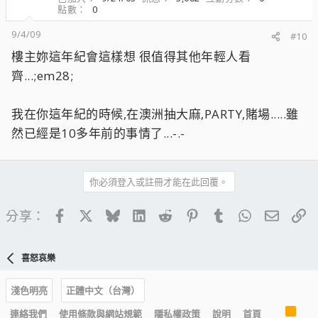
點數
0
9/4/09
#10
樓主妳這年紀會這樣想 很值得其他年輕人看
齊...;em28;
我在你這年紀的時候,在澳洲抽大麻,PARTY,賭場.....雖
然已經是10多年前的事情了...-.-
你必須登入或註冊才能在此回覆。
Facebook
X
Bluesky
LinkedIn
Reddit
Pinterest
Tumblr
WhatsApp
電子郵
連
分享：
喜怒哀樂
淺色明亮
正體中文（台灣）
R
連絡我們
使用條款與網站規範
隱私權政策
說明
首頁