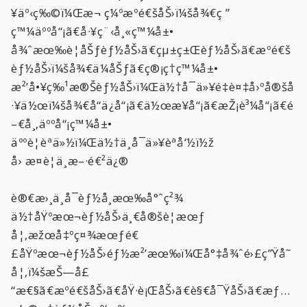
¥äº‹ç‰©ï¼Œæ¬ ç¼ºæºé€šåŠ›ï¼šå¾€ç ”
ç™¼äººå“¡ã€å·¥ç¨‹å¸«ç™¼å±•
å¾ˆæœ‰è¦åŠƒèƒ½åŠ›ã€çµ±ç±Œèƒ½åŠ›ã€æºé€š
èƒ½åŠ›ï¼šå¾€ä¼åŠƒã€ç®¡ç†ç™¼å±•
æ²’å•¥ç‰¹æ®Šèƒ½åŠ›ï¼Œä½†å¯ä»¥é‡è¤‡å›ºå®šå
·¥ä½œï¼šå¾€å“ä¿å“¡ã€ä½œæ¥­å“¡ã€æŽ¡è³¼å“¡ã€é
–€å¸‚äººå“¡ç™¼å±•
äººè¦èªä»½ï¼Œä½†ä¸å¯ä»¥èªå‘½ï½ž
å› æ­¤è¦ä¸æ–·é€²ä¿®
è®€æ›¸ä¸å¯èƒ½å­¸æœ‰å°ˆç²¾
ä½†åŸºæœ¬èƒ½åŠ›ä¸€å®šè¦æœƒ
å¦‚æžœå‡ºç¤¾æœƒé€
£åŸºæœ¬èƒ½åŠ›éƒ½æ²’æœ‰ï¼Œå°‡å¾ˆé›£ç”Ÿå­˜
å¦‚ï¼šæŠ—å£
“æ€§ã€æºé€šåŠ›ã€åŸ·è¡ŒåŠ›ã€è§€å¯ŸåŠ›ã€æƒ…