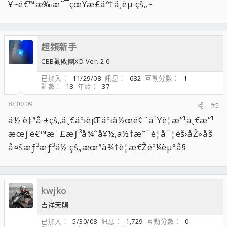
¥~é€™æ‰æ˜¯çœŸæ­£äº†ä¸èµ·çš„~
超頻新手
CBB勸敗團XD Ver. 2.0
已加入
11/29/08
訊息
682
互動分數
1
點數
18
年齡
37
8/30/09
#5
ä½ è‡ªå·±çš„ä¸€äº›è¡Œäº‹ä½œé¢¨ä¹Ÿè¦æ”¹ä¸€æ”¹
æœƒé€™æ¨£æƒ³å¾ˆå¥½,ä½†æ˜¯è¦å¯¦éš›åŽ»åš
å¤šæƒ³æƒ³ä½ çš„æœªä¾†è¦æ€Žéº¼èµ°å§
kwjko
吉祥天賜
已加入
5/30/08
訊息
1,729
互動分數
0