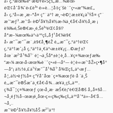
å› ç‚ºæœ‰è²·æ©Ÿè»Šçš„æ…¾æœ›
éŒ¢åˆå¾ˆé›£è³º é›»è…¦å‡ç´šè¨ˆç•«æ”¾æ£„
å› ç‚ºå››æ ¸æ–°å¤ ç”¨äº† æ¸¬è©¦æ±è¥¿ä¹Ÿå¤ ç”¨
æˆ‘æƒ³..æˆ‘å› è©²å¥½å¥½æ‹¼ä¸€å€‹å¥½å­¸æ ¡
è¼‰é‚Šè®€æ›¸é‚Šè³ºéŒ¢å§!?
å°æ–¼æœ‰äº›äººçš„åƒ¹å€¼è§€
å› æ˜¯æ˜¯æ¨‚è§€å¸¶éŽ é‚„æ˜¯ç‚ºäº†éŒ¢
ç‚ºäº†æˆ¿å­ ç‚ºäº†ä¸€äº›æ±è¥¿ç…©æƒ±?
åœ¨æ²’å¹¾å¹´ é¦¬ä¸Šå°±è¦è¸å…¥ç¤¾æœƒæ‰
“æ‹¼ æœ‹å‹æœ‰è¨ˆç•«é–‹åº— è¦è«‹æˆ‘åŽ»ç•¶åº
—å“¡ ä½†é‚£ä¹Ÿæ˜¯å¹¾å¹´å¾Œçš„äº‹æƒ…
å¦‚ä½•èƒ½å¤ ç”Ÿå­˜åœ¨ç¤¾æœƒè·å ´ä¸Š
é‚„æ˜¯è®Šæˆä¸€å€‹å¾…æ¥­ä¸­çš„äºº..
ç¾å¯¦ç¤¾æœƒ çœ‹å­¸æ­· æŠ€è¡“è€Œå®š å„å¤§å…
¬å¸éƒ½å–œæ­¡é¸åœ‹ç«‹ç­‰ç­‰çš„äººåˆ°ä»–å€‘å…
¬å¸..
æˆ‘è©²å¥½å¥½åŠ æ²¹äº†