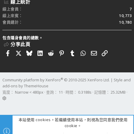
線上統計
線上會員
7
線上來賓
10,773
會員總計
10,780
包含隱身會員的總數。
分享此頁
Facebook
X
Bluesky
LinkedIn
Reddit
Pinterest
Tumblr
WhatsApp
電子郵件
連結
®
Community platform by XenForo
© 2010-2025 XenForo Ltd.
|
Style and
add-ons by ThemeHouse
寬度
查詢
11
時間
0.3188s
記憶體
25.32MB
本站使用 cookies。若繼續使用本站，則視為您同意我們使用
cookie。