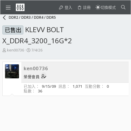
登入
註冊
切換模式
DDR2 / DDR3 / DDR4 / DDR5
KLEVV BOLT
已售出
X_DDR4_3200_16G*2
主
開
ken00736
7/4/26
題
始
發
日
起
期
ken00736
人
榮譽會員
已加入
9/15/09
訊息
1,071
互動分數
0
點數
36