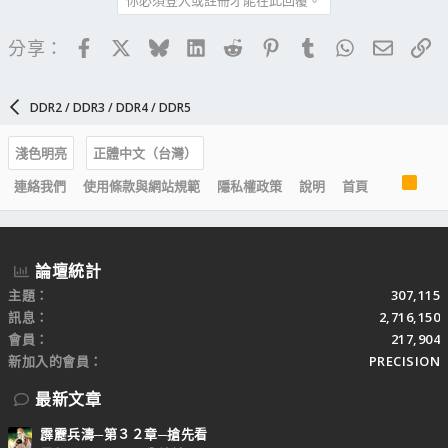
Facebook
X
Bluesky
LinkedIn
Reddit
Pinterest
Tumblr
WhatsApp
電子郵
連
分享：
DDR2 / DDR3 / DDR4 / DDR5
淺色明亮
正體中文（台灣）
R
連絡我們
使用條款與網站規範
隱私權政策
說明
首頁
S
S
論壇統計
主題
307,115
訊息
2,716,150
會員
217,904
新加入的會員
PRECISION
最新文章
霹靂兵濤─第３２章─搶先看