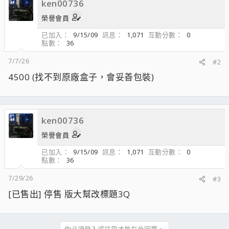
ken00736
榮譽會員
已加入
9/15/09
訊息
1,071
互動分數
0
點數
36
7/7/26
#2
4500 (找不到原廠盒子，會妥善包裝)
ken00736
榮譽會員
已加入
9/15/09
訊息
1,071
互動分數
0
點數
36
7/29/26
#3
[已售出] 停售 版大幫改標題3Q
你必須登入或註冊才能在此回覆。