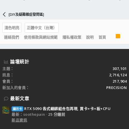
[DIY及疑難雜症發問區]
淺色明亮
正體中文（台灣）
R
連絡我們
使用條款與網站規範
隱私權政策
說明
首頁
S
S
論壇統計
主題
307,101
訊息
2,716,124
會員
217,904
新加入的會員
PRECISION
最新文章
RTX 5090 各式綑綁組合包再現, 買卡+卡+板+CPU
顯示卡
最新：soothepain
25 分鐘前
新品資訊