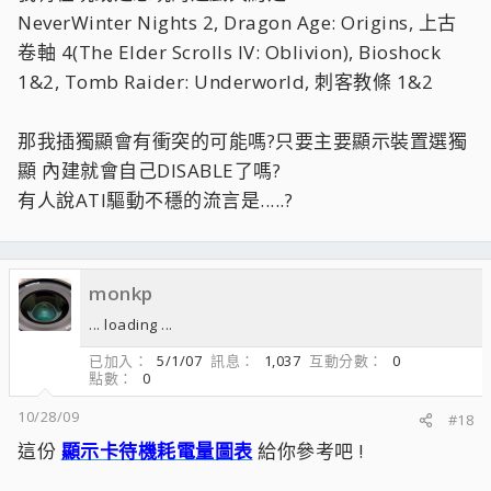
NeverWinter Nights 2, Dragon Age: Origins, 上古
卷軸 4(The Elder Scrolls IV: Oblivion), Bioshock
1&2, Tomb Raider: Underworld, 刺客教條 1&2
那我插獨顯會有衝突的可能嗎?只要主要顯示裝置選獨
顯 內建就會自己DISABLE了嗎?
有人說ATI驅動不穩的流言是.....?
monkp
... loading ...
已加入
5/1/07
訊息
1,037
互動分數
0
點數
0
10/28/09
#18
這份
顯示卡待機耗電量圖表
給你參考吧 !