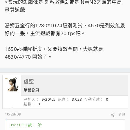
>會玩的遊戲像是 刺客教條2 或是 NWN2之類的中高
畫質遊戲
湯姆五金行的1280*1024級別測試，4670是列效能最
好的一張，主流遊戲都有70 fps吧。
1650那種解析度，又要特效全開，大概就要
4830/4770 開始了。
虛空
榮譽會員
已加入
9/20/05
訊息
3,028
互動分數
0
點數
0
10/28/09
#15
user1111 說：