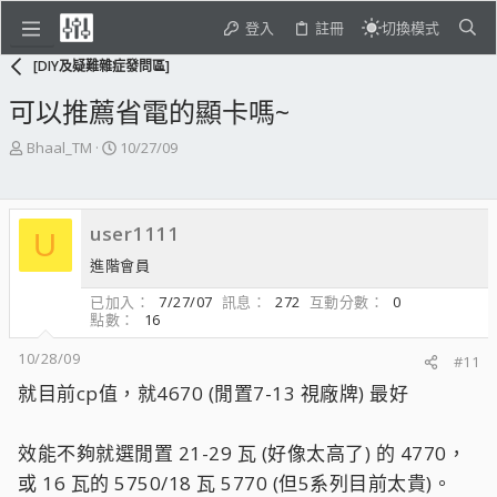
登入
註冊
切換模式
[DIY及疑難雜症發問區]
可以推薦省電的顯卡嗎~
主
開
Bhaal_TM
10/27/09
題
始
發
日
起
期
user1111
人
U
進階會員
已加入
7/27/07
訊息
272
互動分數
0
點數
16
10/28/09
#11
就目前cp值，就4670 (閒置7-13 視廠牌) 最好
效能不夠就選閒置 21-29 瓦 (好像太高了) 的 4770，
或 16 瓦的 5750/18 瓦 5770 (但5系列目前太貴)。