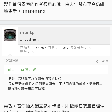
製作這份圖表的作者很用心說，由去年發布至今仍繼
續更新。;shakehand
monkp
... loading ...
已加入
5/1/07
訊息
1,037
互動分數
0
點數
0
10/28/09
#19
Bhaal_TM 說：
另外...請問我可以在顯卡插著的時候
只有要玩遊戲時才切到獨立顯卡，平常用內建的就好，這樣可以
嗎?(獨立顯卡風扇不運轉)
再說，當你插入獨立顯示卡後，即使你在裝置管理停