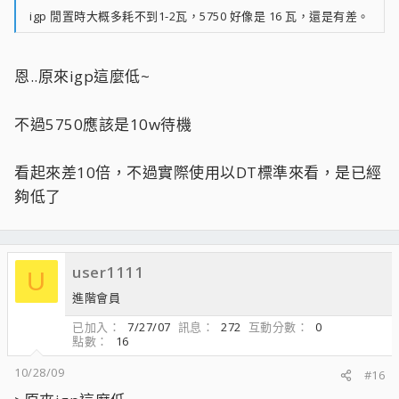
igp 閒置時大概多耗不到1-2瓦，5750 好像是 16 瓦，還是有差。
恩..原來igp這麼低~
不過5750應該是10w待機
看起來差10倍，不過實際使用以DT標準來看，是已經
夠低了
user1111
U
進階會員
已加入
7/27/07
訊息
272
互動分數
0
點數
16
10/28/09
#16