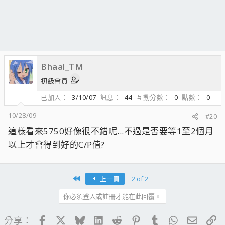
Bhaal_TM
初級會員
已加入
3/10/07
訊息
44
互動分數
0
點數
0
10/28/09
#20
這樣看來5750好像很不錯呢...不過是否要等1至2個月
以上才會得到好的C/P值?
First
上一頁
2 of 2
你必須登入或註冊才能在此回覆。
Facebook
X
Bluesky
LinkedIn
Reddit
Pinterest
Tumblr
WhatsApp
電子郵
連
分享：