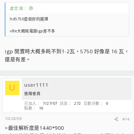
虛空 說：
hd5750是很好的選擇
idle大概耗電跟igp差不多
igp 閒置時大概多耗不到1-2瓦，5750 好像是 16 瓦，
還是有差。
user1111
U
進階會員
已加入
7/27/07
訊息
272
互動分數
0
點數
16
10/28/09
#14
>最佳解析度是1440*900