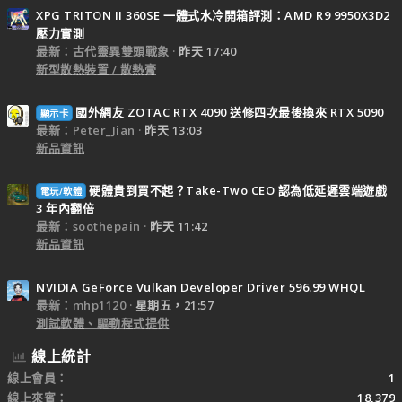
XPG TRITON II 360SE 一體式水冷開箱評測：AMD R9 9950X3D2
壓力實測
最新：古代靈異雙頭戰象
昨天 17:40
新型散熱裝置 / 散熱膏
國外網友 ZOTAC RTX 4090 送修四次最後換來 RTX 5090
顯示卡
最新：Peter_Jian
昨天 13:03
新品資訊
硬體貴到買不起？Take-Two CEO 認為低延遲雲端遊戲
電玩/軟體
3 年內翻倍
最新：soothepain
昨天 11:42
新品資訊
NVIDIA GeForce Vulkan Developer Driver 596.99 WHQL
最新：mhp1120
星期五，21:57
測試軟體、驅動程式提供
線上統計
線上會員
1
線上來賓
18,379