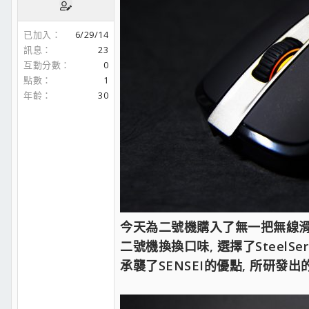
已加入
6/29/14
訊息
23
互動分數
0
點數
1
年齡
30
今天為二號機購入了無一把無線滑鼠,
二號機換換口味, 選擇了SteelSeries
承襲了SENSEI的優點, 所研發出