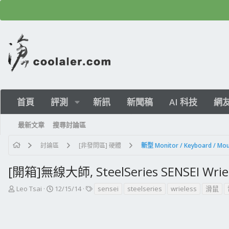
首頁
評測
新訊
新聞稿
AI 科技
網
最新文章
搜尋討論區
討論區
[非發問區] 硬體
新型 Monitor / Keyboard /
[開箱]無線大師, SteelSeries SENSEI Wrie
主
開
標
Leo Tsai
12/15/14
sensei
steelseries
wrieless
滑鼠
題
始
籤
發
日
起
期
人