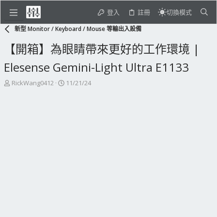
登入
註冊
切換模式
新型 Monitor / Keyboard / Mouse 等輸出入設備
【開箱】為眼睛帶來更好的工作環境 |
Elesense Gemini-Light Ultra E1133
主
開
RickWang0412
11/21/24
題
始
發
日
起
期
人