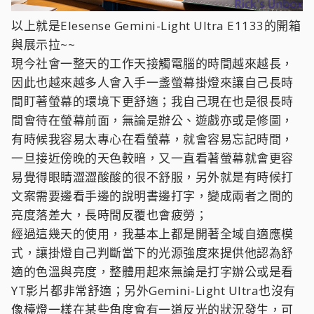
以上就是Elesense Gemini-Light Ultra E1133的開箱
與展示拉~~
現今社會一整天的工作天接觸電腦的時間越來越長，
因此也越來越多人會入手一盞螢幕掛燈來讓自己長時
間盯著螢幕的環境下更舒適；我自己現在也是很長時
間會待在螢幕前面，無論是辦公、遊戲亦或是修圖，
有時候我容易太專心在看螢幕，就會容易忘記時間，
一旦接近傍晚的天色較暗，又一直看著螢幕就會更容
易覺得眼睛澀澀酸酸的很不舒服，另外就是有時候打
文案需要邊看手邊的說明書邊打字，變成兩者之間的
亮度落差大，長時間反覆也會疲勞；
經過這幾天的使用，我基本上都是開著全域自適應模
式，讓掛燈自己判斷當下的光源強度來提供他認為舒
適的色溫與亮度，整體用起來無論是打字辦公或是看
YT影片都非常舒適；另外Gemini-Light Ultra也沒有
像檯燈一樣在某些角度會有一道反光的狀況發生，可