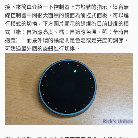
接下來簡單介紹一下控制器上方燈號的指示，這台無
線控制器中間很大面積的鏡面為觸控式面板，可以進
行模式的切換，下方圖片顯示的綠燈為目前掛燈的模
式（綠：自適應亮度、橘：自適應色溫、藍：全時自
適應），而最外環的橘燈則是色溫或是亮度的調節，
可透過最外圍的旋鈕進行切換。