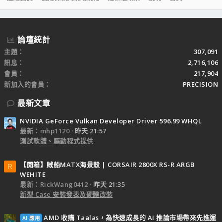
S
S
論壇統計
主題
307,091
訊息
2,716,106
會員
217,904
新加入的會員
PRECISION
最新文章
NVIDIA GeForce Vulkan Developer Driver 596.99 WHQL
最新：mhp1120
昨天 21:57
測試軟體、驅動程式提供
【開箱】賊船MATX海景殼 | CORSAIR 2800X RS-R ARGB
R
WEHITE
最新：RickWang0412
昨天 21:35
新型 Case 安裝發表及硬體改裝
AMD 收購 Taalas，為快速成長的 AI 推論市場帶來先進運
AI 應用