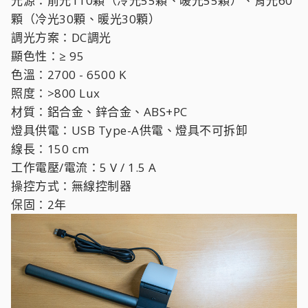
光源：前光110顆（冷光55顆、暖光55顆）、背光60
顆（冷光30顆、暖光30顆）
調光方案：DC調光
顯色性：≥ 95
色溫：2700 - 6500 K
照度：>800 Lux
材質：鋁合金、鋅合金、ABS+PC
燈具供電：USB Type-A供電、燈具不可拆卸
線長：150 cm
工作電壓/電流：5 V / 1.5 A
操控方式：無線控制器
保固：2年