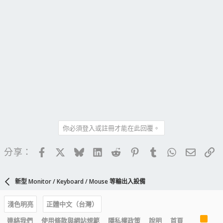
你必須登入或註冊才能在此回覆。
Facebook
X
Bluesky
LinkedIn
Reddit
Pinterest
Tumblr
WhatsApp
電子郵
連
分享：
新型 Monitor / Keyboard / Mouse 等輸出入設備
淺色明亮
正體中文（台灣）
R
連絡我們
使用條款與網站規範
隱私權政策
說明
首頁