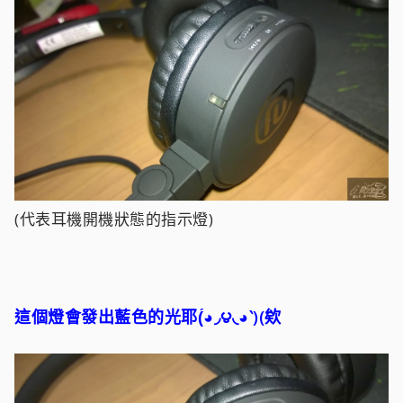
(代表耳機開機狀態的指示燈)
這個燈會發出藍色的光耶(́◕◞౪◟◕‵)(欸