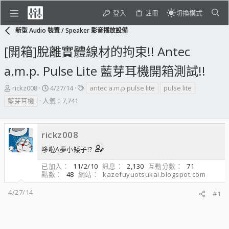
登入
註冊
切換模式
新型 Audio 裝置 / Speaker 影音播放設備
[開箱]脫離實體線材的拘束!! Antec
a.m.p. Pulse Lite 藍芽耳機開箱測試!!
主
開
標
rickz008
4/27/14
antec a.m.p pulse lite
pulse lite
題
始
籤
藍芽耳機
人氣：7,741
發
日
起
期
人
rickz008
哆啦A夢小矮子!?
已加入
11/2/10
訊息
2,130
互動分數
71
點數
48
網站
kazefuyuotsukai.blogspot.com
4/27/14
#1