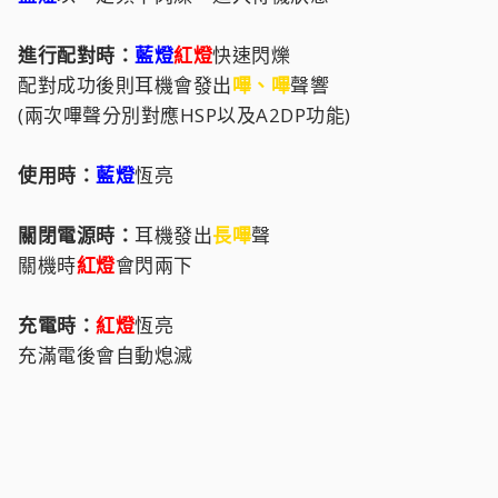
進行配對時：
藍燈
紅燈
快速閃爍
配對成功後則耳機會發出
嗶、嗶
聲響
(兩次嗶聲分別對應HSP以及A2DP功能)
使用時：
藍燈
恆亮
關閉電源時：
耳機發出
長嗶
聲
關機時
紅燈
會閃兩下
充電時：
紅燈
恆亮
充滿電後會自動熄滅