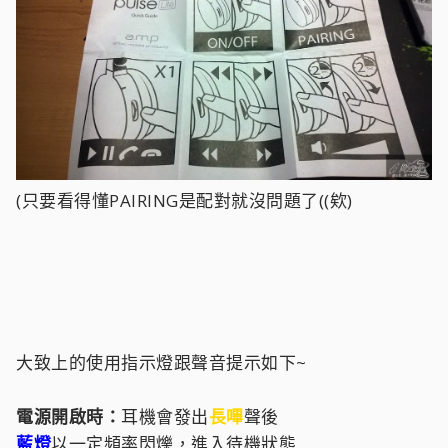
(只要看得懂PAIRING是配對就沒問題了((欸)
大致上的使用指示燈跟聲音提示如下~
電源開啟時：
耳機會發出
長嗶
聲後
藍燈
以一定頻率閃爍，進入待機狀態