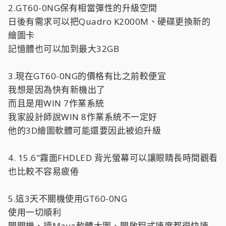
2.GT60-0NG保有相當彈性的升級空間
日後有需求可以把Quadro K2000M、硬碟更換新的
繪圖卡
記憶體也可以加到最大32GB
3.現在GT60-0NG的價格有比之前較便宜
我想是因為快有新機出了
而且是用WIN 7作業系統
我家設計師說WIN 8作業系統不一定好
他的3D繪圖軟體可能還要因此被迫升級
4. 15.6"霧面FHDLED 背光螢幕可以讓眼睛長時間觀看
也比較不容易疲倦
5.這3天不關機使用GT60-0NG
使用一切順利
開關機、讀Maya軟體大圖、開啟程式速度都很快速