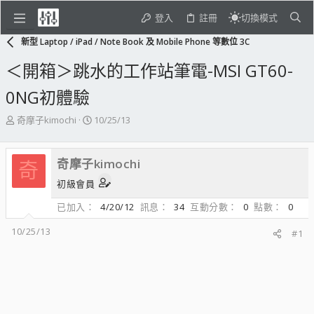
登入
註冊
切換模式
新型 Laptop / iPad / Note Book 及 Mobile Phone 等數位 3C
＜開箱＞跳水的工作站筆電-MSI GT60-
0NG初體驗
主
開
奇摩子kimochi
10/25/13
題
始
發
日
起
期
奇摩子kimochi
奇
人
初級會員
已加入
4/20/12
訊息
34
互動分數
0
點數
0
10/25/13
#1