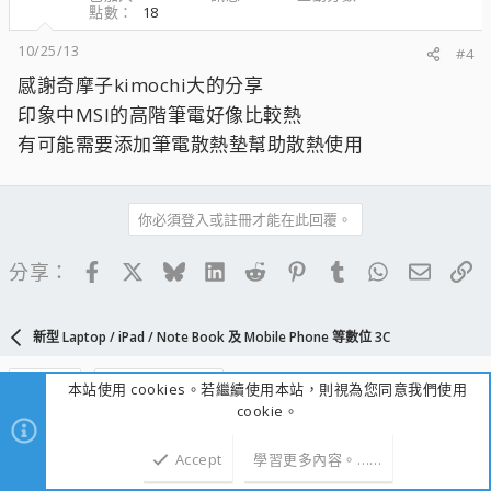
點數
18
10/25/13
#4
感謝奇摩子kimochi大的分享
印象中MSI的高階筆電好像比較熱
有可能需要添加筆電散熱墊幫助散熱使用
你必須登入或註冊才能在此回覆。
Facebook
X
Bluesky
LinkedIn
Reddit
Pinterest
Tumblr
WhatsApp
電子郵
連
分享：
新型 Laptop / iPad / Note Book 及 Mobile Phone 等數位 3C
淺色明亮
正體中文（台灣）
本站使用 cookies。若繼續使用本站，則視為您同意我們使用
cookie。
R
連絡我們
使用條款與網站規範
隱私權政策
說明
首頁
S
S
Accept
學習更多內容。……
上方
下方