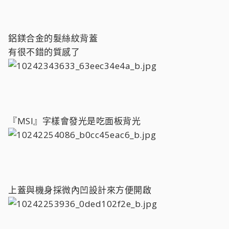
鋁鎂合金的髮絲紋背蓋
有很不錯的質感了
『MSI』字樣會發光是吃面板背光
上蓋與機身採微內凹設計來方便開啟