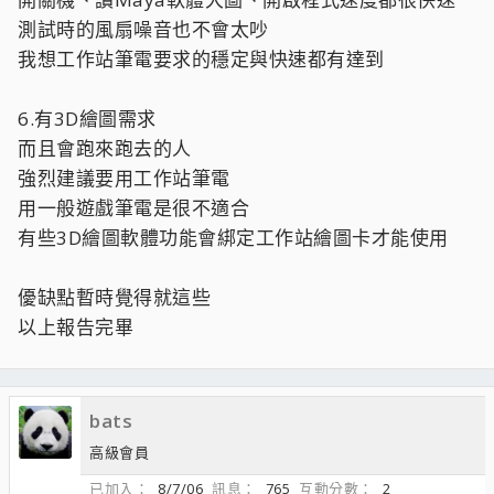
測試時的風扇噪音也不會太吵
我想工作站筆電要求的穩定與快速都有達到
6.有3D繪圖需求
而且會跑來跑去的人
強烈建議要用工作站筆電
用一般遊戲筆電是很不適合
有些3D繪圖軟體功能會綁定工作站繪圖卡才能使用
優缺點暫時覺得就這些
以上報告完畢
bats
高級會員
已加入
8/7/06
訊息
765
互動分數
2