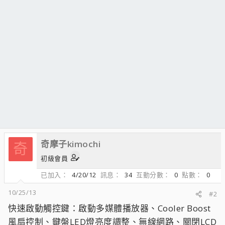
奇摩子kimochi
奇
初級會員
已加入
4/20/12
訊息
34
互動分數
0
點數
0
10/25/13
#2
快速啟動觸控鍵：啟動多媒體播放器、Cooler Boost
風扇控制、鍵盤LED燈亮度調整、無線網路、關閉LCD