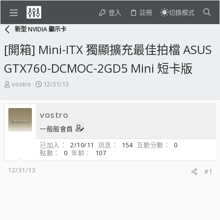
登入
註冊
切換模式
新型 NVIDIA 顯示卡
[開箱] Mini-ITX 獨顯擴充最佳拍檔 ASUS
GTX760-DCMOC-2GD5 Mini 短卡版
主
開
vostro
12/31/13
題
始
發
日
起
期
vostro
人
一般般會員
已加入
2/10/11
訊息
154
互動分數
0
點數
0
年齡
107
12/31/13
#1