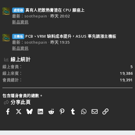
真有人把散熱膏塗在 CPU 腳座上
處理器
最新：soothepain
昨天 20:02
新品資訊
PCB、VRM 缺料成本提升，ASUS 率先調漲主機板
主機板
最新：soothepain
昨天 19:35
新品資訊
線上統計
線上會員
5
線上來賓
19,386
會員總計
19,391
包含隱身會員的總數。
分享此頁
Facebook
X
Bluesky
LinkedIn
Reddit
Pinterest
Tumblr
WhatsApp
電子郵件
連結