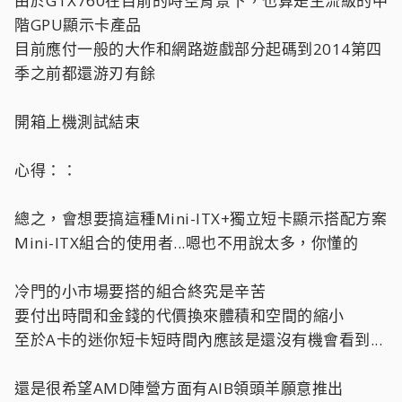
由於GTX760在目前的時空背景下，也算是主流級的中
階GPU顯示卡產品
目前應付一般的大作和網路遊戲部分起碼到2014第四
季之前都還游刃有餘
開箱上機測試結束
心得：：
總之，會想要搞這種Mini-ITX+獨立短卡顯示搭配方案
Mini-ITX組合的使用者...嗯也不用說太多，你懂的
冷門的小市場要搭的組合終究是辛苦
要付出時間和金錢的代價換來體積和空間的縮小
至於A卡的迷你短卡短時間內應該是還沒有機會看到...
還是很希望AMD陣營方面有AIB領頭羊願意推出