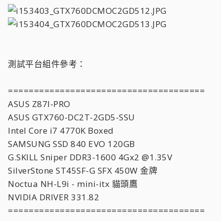
測試平台組件參考：
======================================
ASUS Z87I-PRO
ASUS GTX760-DC2T-2GD5-SSU
Intel Core i7 4770K Boxed
SAMSUNG SSD 840 EVO 120GB
G.SKILL Sniper DDR3-1600 4Gx2 @1.35V
SilverStone ST45SF-G SFX 450W 金牌
Noctua NH-L9i - mini-itx 貓頭鷹
NVIDIA DRIVER 331.82
======================================