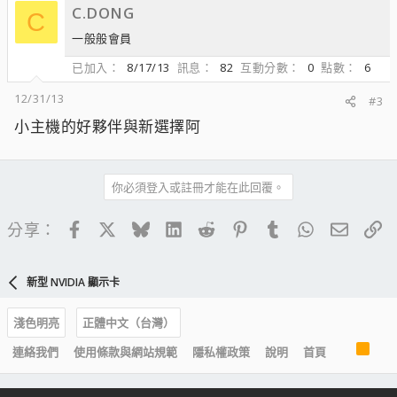
C.DONG
C
一般般會員
已加入
8/17/13
訊息
82
互動分數
0
點數
6
12/31/13
#3
小主機的好夥伴與新選擇阿
你必須登入或註冊才能在此回覆。
Facebook
X
Bluesky
LinkedIn
Reddit
Pinterest
Tumblr
WhatsApp
電子郵
連
分享：
新型 NVIDIA 顯示卡
淺色明亮
正體中文（台灣）
R
連絡我們
使用條款與網站規範
隱私權政策
說明
首頁
S
S