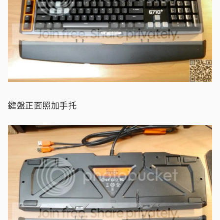
鍵盤正面照加手托