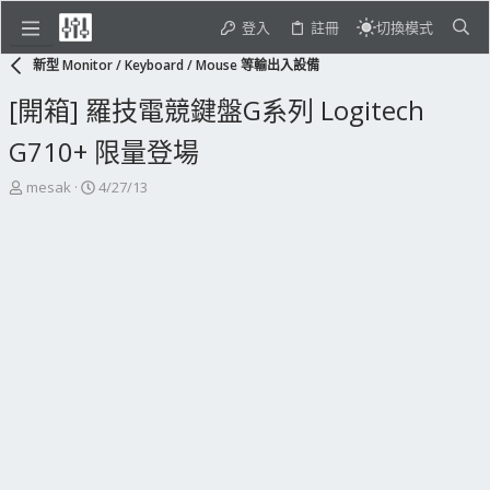
登入
註冊
切換模式
新型 Monitor / Keyboard / Mouse 等輸出入設備
[開箱] 羅技電競鍵盤G系列 Logitech
G710+ 限量登場
主
開
mesak
4/27/13
題
始
發
日
起
期
人