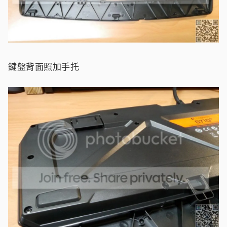
鍵盤背面照加手托