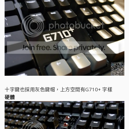
十字鍵也採用灰色鍵帽，上方空間有G710+ 字樣
硬體