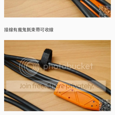
接線有魔鬼氈束帶可收線