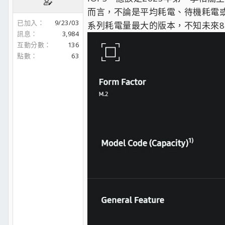
而言，不論是平均耗電、待機耗電或是
已加入
9/23/03
系列耗電量最大的版本，不知未來8
訊息
3,984
互動分數
136
點數
63