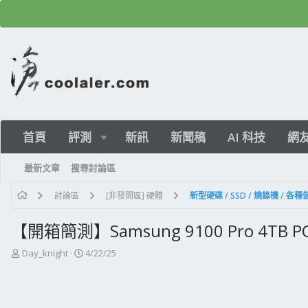
首頁
評測
新訊
新聞稿
AI 科技
網
最新文章
搜尋討論區
討論區
[非發問區] 硬體
新型硬碟 / SSD / 燒錄機 / 各
【開箱簡測】Samsung 9100 Pro 4TB PC
主
開
Day_knight
4/22/25
題
始
發
日
起
期
人