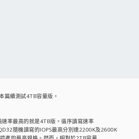
TB，本篇續測試4TB容量版。
速率最高的就是4TB版。循序讀寫速率
4KQD32隨機讀寫的IOPS最高分別達2200K及2600K
關主控產的最高規格。然而，相對於2TB容量