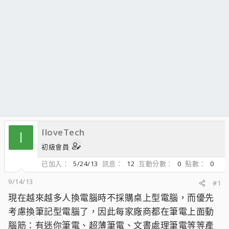
IloveTech
I
初級會員
已加入
5/24/13
訊息
12
互動分數
0
點數
0
9/14/13
#1
現在越來越多人換電腦時不採購桌上型電腦，而優先
考慮換筆記型電腦了，因此每家廠商都在筆電上面動
腦筋：有迷你筆電、超薄筆電、文書處理筆電等等產