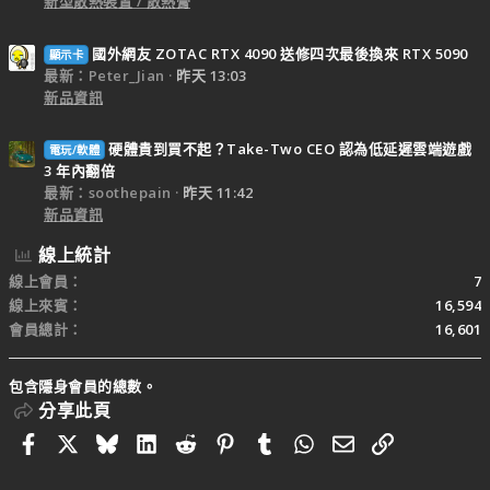
新型散熱裝置 / 散熱膏
國外網友 ZOTAC RTX 4090 送修四次最後換來 RTX 5090
顯示卡
最新：Peter_Jian
昨天 13:03
新品資訊
硬體貴到買不起？Take-Two CEO 認為低延遲雲端遊戲
電玩/軟體
3 年內翻倍
最新：soothepain
昨天 11:42
新品資訊
線上統計
線上會員
7
線上來賓
16,594
會員總計
16,601
包含隱身會員的總數。
分享此頁
Facebook
X
Bluesky
LinkedIn
Reddit
Pinterest
Tumblr
WhatsApp
電子郵件
連結