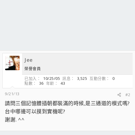
Jee
榮譽會員
已加入
10/25/05
訊息
3,525
互動分數
0
點數
36
年齡
43
9/21/13
#2
請問三個記憶體插朝都裝滿的時候,是三通道的模式嗎?
台中哪邊可以摸到實機呢?
謝謝. ^^