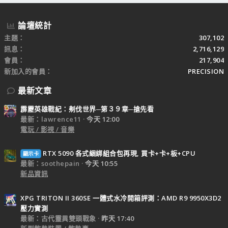
論壇統計
主題
307,102
訊息
2,716,129
會員
217,904
新加入的會員
PRECISION
最新文章
霹靂英雄戰紀：刜伐世界─第３９章─搶先看
最新：lawrence11
今天 12:00
電玩 / 影視 / 音樂
RTX 5090 各式綑綁組合包再現, 買卡+卡+板+CPU
顯示卡
最新：soothepain
今天 10:55
新品資訊
XPG TRITON II 360SE 一體式水冷開箱評測：AMD R9 9950X3D2
壓力實測
最新：古代靈異雙頭戰象
昨天 17:40