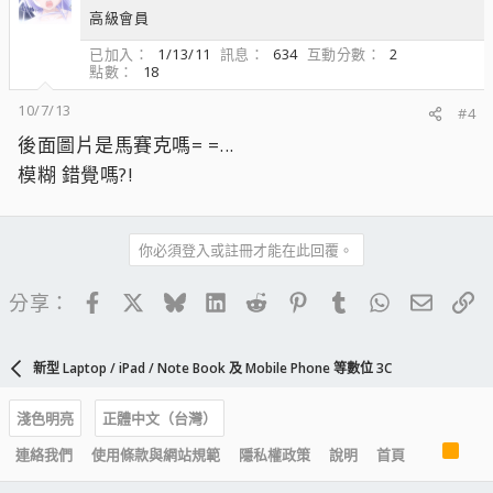
高級會員
已加入
1/13/11
訊息
634
互動分數
2
點數
18
10/7/13
#4
後面圖片是馬賽克嗎= =...
模糊 錯覺嗎?!
你必須登入或註冊才能在此回覆。
Facebook
X
Bluesky
LinkedIn
Reddit
Pinterest
Tumblr
WhatsApp
電子郵
連
分享：
新型 Laptop / iPad / Note Book 及 Mobile Phone 等數位 3C
淺色明亮
正體中文（台灣）
R
連絡我們
使用條款與網站規範
隱私權政策
說明
首頁
S
S