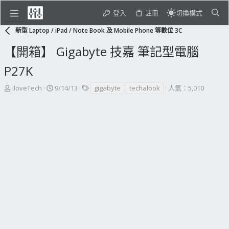
登入
註冊
切換模式
新型 Laptop / iPad / Note Book 及 Mobile Phone 等數位 3C
【開箱】 Gigabyte 技嘉 筆記型電腦
P27K
主
開
標
IloveTech
9/14/13
gigabyte
techalook
人氣：5,010
題
始
籤
發
日
起
期
人