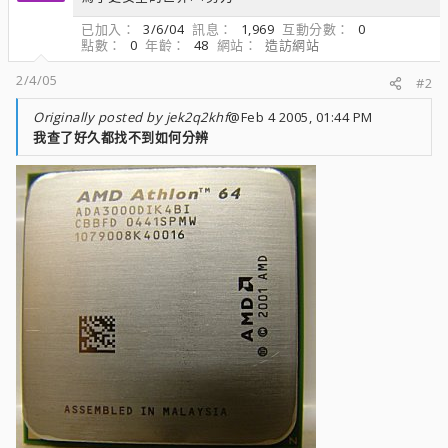
已加入
3/6/04
訊息
1,969
互動分數
0
點數
0
年齡
48
網站
造訪網站
2/4/05
#2
Originally posted by jek2q2khf
@Feb 4 2005, 01:44 PM
我查了好久都找不到如何分辨