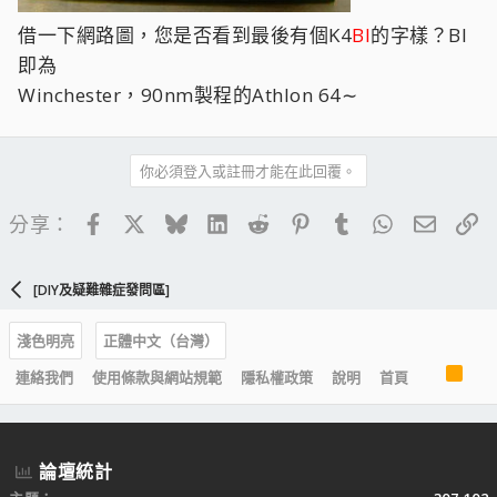
借一下網路圖，您是否看到最後有個K4
BI
的字樣？BI
即為
Winchester，90nm製程的Athlon 64∼
你必須登入或註冊才能在此回覆。
Facebook
X
Bluesky
LinkedIn
Reddit
Pinterest
Tumblr
WhatsApp
電子郵
連
分享：
[DIY及疑難雜症發問區]
淺色明亮
正體中文（台灣）
R
連絡我們
使用條款與網站規範
隱私權政策
說明
首頁
S
S
論壇統計