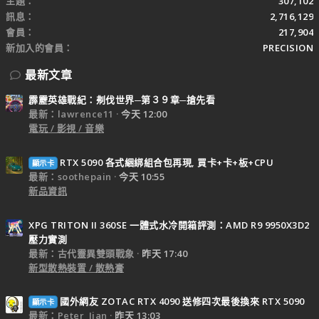
主題
307,102
訊息
2,716,129
會員
217,904
新加入的會員
PRECISION
最新文章
霹靂英雄戰紀：刜伐世界─第３９章─搶先看
最新：lawrence11
今天 12:00
電玩 / 影視 / 音樂
RTX 5090 各式綑綁組合包再現, 買卡+卡+板+CPU
顯示卡
最新：soothepain
今天 10:55
新品資訊
XPG TRITON II 360SE 一體式水冷開箱評測：AMD R9 9950X3D2
壓力實測
最新：古代靈異雙頭戰象
昨天 17:40
新型散熱裝置 / 散熱膏
國外網友 ZOTAC RTX 4090 送修四次最後換來 RTX 5090
顯示卡
最新：Peter_Jian
昨天 13:03