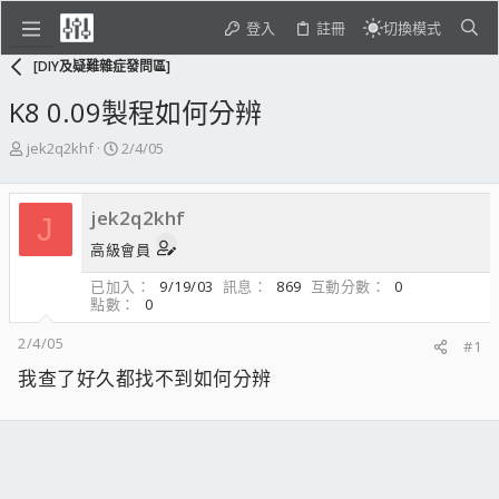
登入
註冊
切換模式
[DIY及疑難雜症發問區]
K8 0.09製程如何分辨
主
開
jek2q2khf
2/4/05
題
始
發
日
起
期
jek2q2khf
J
人
高級會員
已加入
9/19/03
訊息
869
互動分數
0
點數
0
2/4/05
#1
我查了好久都找不到如何分辨