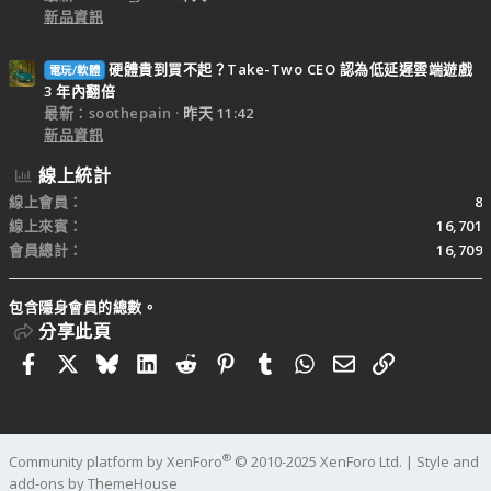
新品資訊
硬體貴到買不起？Take-Two CEO 認為低延遲雲端遊戲
電玩/軟體
3 年內翻倍
最新：soothepain
昨天 11:42
新品資訊
線上統計
線上會員
8
線上來賓
16,701
會員總計
16,709
包含隱身會員的總數。
分享此頁
Facebook
X
Bluesky
LinkedIn
Reddit
Pinterest
Tumblr
WhatsApp
電子郵件
連結
®
Community platform by XenForo
© 2010-2025 XenForo Ltd.
|
Style and
add-ons by ThemeHouse