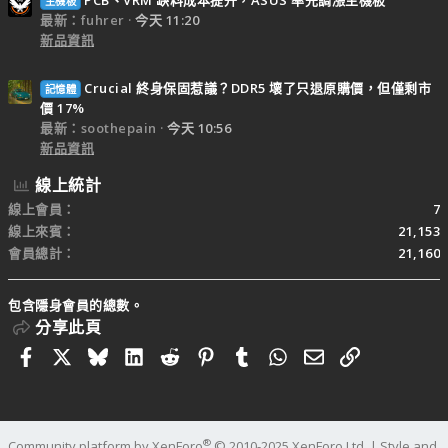
PCB、VRM 缺料成本提升，ASUS 率先調漲主機板
主機板
最新：fuhrer
今天 11:20
新品資訊
Crucial 終身保固惹議？DDR5 壞了只退原購價，但僅剩市
記憶體
價 17%
最新：soothepain
今天 10:56
新品資訊
線上統計
線上會員
7
線上來賓
21,153
會員總計
21,160
包含隱身會員的總數。
分享此頁
Facebook
X
Bluesky
LinkedIn
Reddit
Pinterest
Tumblr
WhatsApp
電子郵件
連結
®
Community platform by XenForo
© 2010-2025 XenForo Ltd.
|
Style and