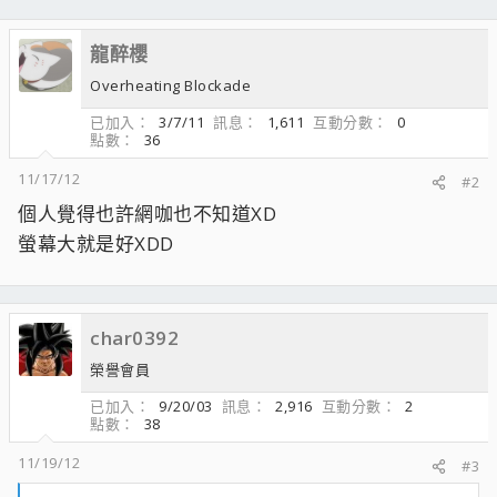
龍醉櫻
Overheating Blockade
已加入
3/7/11
訊息
1,611
互動分數
0
點數
36
11/17/12
#2
個人覺得也許網咖也不知道XD
螢幕大就是好XDD
char0392
榮譽會員
已加入
9/20/03
訊息
2,916
互動分數
2
點數
38
11/19/12
#3