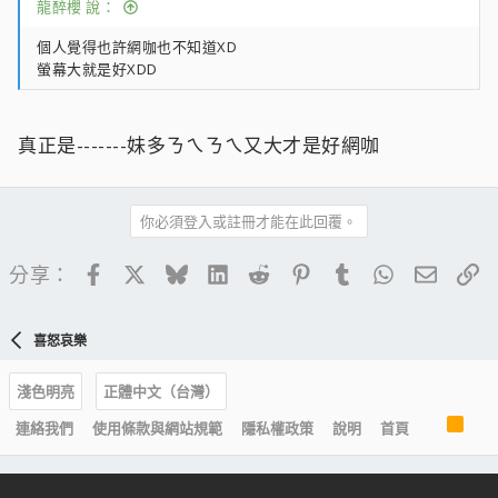
龍醉櫻 說：
個人覺得也許網咖也不知道XD
螢幕大就是好XDD
真正是-------妹多ㄋㄟㄋㄟ又大才是好網咖
你必須登入或註冊才能在此回覆。
Facebook
X
Bluesky
LinkedIn
Reddit
Pinterest
Tumblr
WhatsApp
電子郵
連
分享：
喜怒哀樂
淺色明亮
正體中文（台灣）
R
連絡我們
使用條款與網站規範
隱私權政策
說明
首頁
S
S