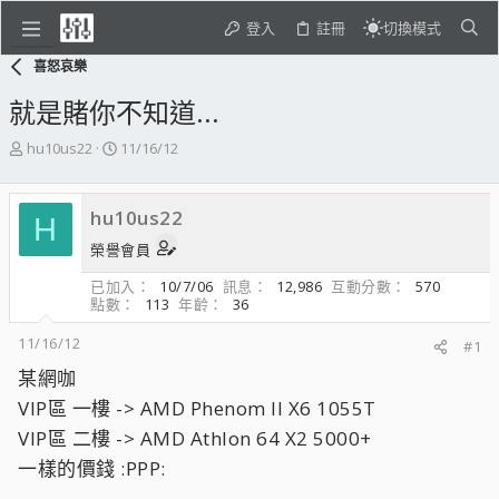
登入
註冊
切換模式
喜怒哀樂
就是賭你不知道...
主
開
hu10us22
11/16/12
題
始
發
日
起
期
hu10us22
H
人
榮譽會員
已加入
10/7/06
訊息
12,986
互動分數
570
點數
113
年齡
36
11/16/12
#1
某網咖
VIP區 一樓 -> AMD Phenom II X6 1055T
VIP區 二樓 -> AMD Athlon 64 X2 5000+
一樣的價錢 :PPP: