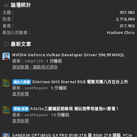
論壇統計
主題
307,083
訊息
2,716,094
會員
217,902
新加入的會員
Hudson Chris
最新文章
NVIDIA GeForce Vulkan Developer Driver 596.99 WHQL
最新：mhp1120
1 分鐘前
測試軟體、驅動程式提供
Glorious GHS Eternal RGB 電競耳機八月在台上市
輸出入週邊
最新：soothepain
5 分鐘前
業界新聞
ASUSx三麗鷗耍酷聯萌 潮玩開學祭搶抱AI筆電！
筆電/桌機
最新：soothepain
10 分鐘前
業界新聞
SANDISK OPTIMUS GX PRO 8100 2TB 與 850X 2TB 開箱, PCIe