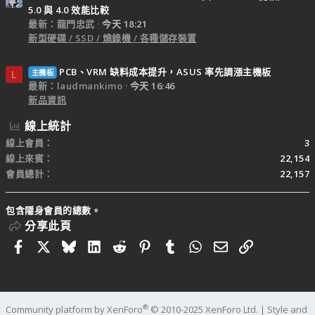
5.0 與 4.0 效能比較
最新：龍門忠武
今天 18:21
新型硬碟 / SSD / 燒錄機 / 各種儲存裝置
PCB、VRM 缺料成本提升，ASUS 率先調漲主機板
主機板
L
最新：laudmankimo
今天 16:46
新品資訊
線上統計
線上會員
3
線上來賓
22,154
會員總計
22,157
包含隱身會員的總數。
分享此頁
Facebook
X
Bluesky
LinkedIn
Reddit
Pinterest
Tumblr
WhatsApp
電子郵件
連結
®
Community platform by XenForo
© 2010-2025 XenForo Ltd.
|
Style and