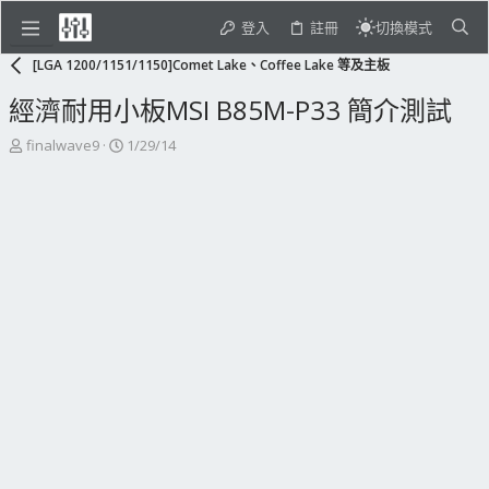
登入
註冊
切換模式
[LGA 1200/1151/1150]Comet Lake、Coffee Lake 等及主板
經濟耐用小板MSI B85M-P33 簡介測試
主
開
finalwave9
1/29/14
題
始
發
日
起
期
人