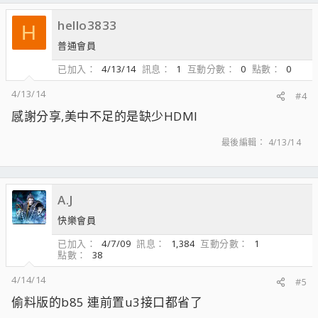
hello3833
H
普通會員
已加入
4/13/14
訊息
1
互動分數
0
點數
0
4/13/14
#4
感謝分享,美中不足的是缺少HDMI
最後編輯：
4/13/14
A.J
快樂會員
已加入
4/7/09
訊息
1,384
互動分數
1
點數
38
4/14/14
#5
偷料版的b85 連前置u3接口都省了