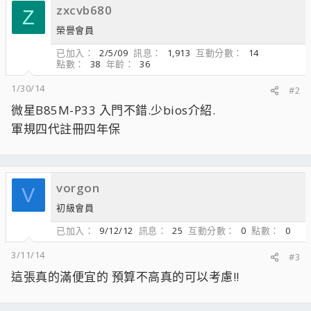
zxcvb680
Z
榮譽會員
已加入
2/5/09
訊息
1,913
互動分數
14
點數
38
年齡
36
1/30/14
#2
微星B85M-P33 入門不錯.少bios介紹.
軍規四代註冊四年保
vorgon
V
初級會員
已加入
9/12/12
訊息
25
互動分數
0
點數
0
3/11/14
#3
這張真的滿便宜的 預算不高真的可以考慮!!