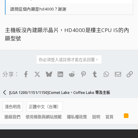
請問這個內顯是hd4000？謝謝
主機板沒內建顯示晶片，HD4000是樓主CPU I5的內
顯型號
你必須登入或註冊才能在此回覆。
Facebook
X
Bluesky
LinkedIn
Reddit
Pinterest
Tumblr
WhatsApp
電子郵
連
分享：
[LGA 1200/1151/1150]Comet Lake、Coffee Lake 等及主板
淺色明亮
正體中文（台灣）
R
連絡我們
使用條款與網站規範
隱私權政策
說明
首頁
S
S