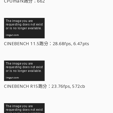
CPUmark跑分：662
CINEBENCH 11.5跑分：28.68fps, 6.47pts
CINEBENCH R15跑分：23.76fps, 572cb