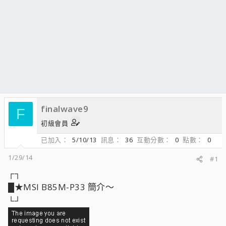
finalwave9
F
初級會員
已加入
5/10/13
訊息
36
互動分數
0
點數
0
1/29/14
#1
┌┐
█★MSI B85M-P33 簡介～
└┘