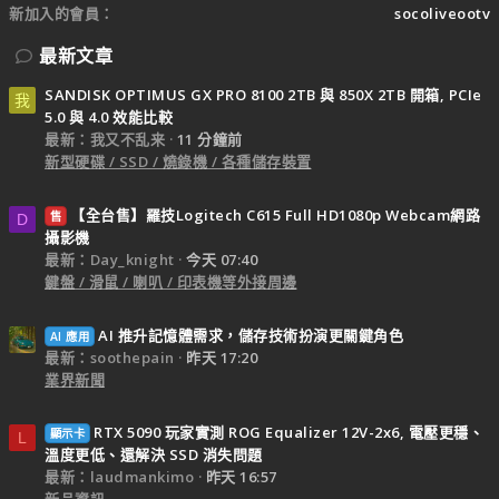
新加入的會員
socoliveootv
最新文章
SANDISK OPTIMUS GX PRO 8100 2TB 與 850X 2TB 開箱, PCIe
我
5.0 與 4.0 效能比較
最新：我又不乱来
11 分鐘前
新型硬碟 / SSD / 燒錄機 / 各種儲存裝置
【全台售】羅技Logitech C615 Full HD1080p Webcam網路
售
D
攝影機
最新：Day_knight
今天 07:40
鍵盤 / 滑鼠 / 喇叭 / 印表機等外接周邊
AI 推升記憶體需求，儲存技術扮演更關鍵角色
AI 應用
最新：soothepain
昨天 17:20
業界新聞
RTX 5090 玩家實測 ROG Equalizer 12V-2x6, 電壓更穩、
顯示卡
L
溫度更低、還解決 SSD 消失問題
最新：laudmankimo
昨天 16:57