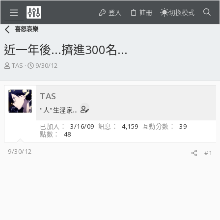
登入
註冊
切換模式
喜怒哀樂
近一年後...擠進300名...
主
開
TAS
9/30/12
題
始
發
日
起
期
TAS
人
"人"生淫家...
已加入
3/16/09
訊息
4,159
互動分數
39
點數
48
9/30/12
#1