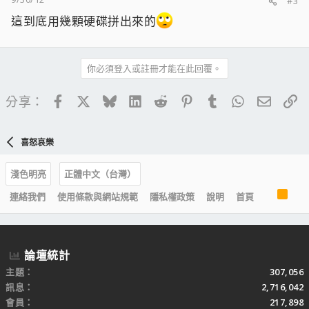
#3
這到底用幾顆硬碟拼出來的
你必須登入或註冊才能在此回覆。
Facebook
X
Bluesky
LinkedIn
Reddit
Pinterest
Tumblr
WhatsApp
電子郵
連
分享：
喜怒哀樂
淺色明亮
正體中文（台灣）
R
連絡我們
使用條款與網站規範
隱私權政策
說明
首頁
S
S
論壇統計
主題
307,056
訊息
2,716,042
會員
217,898