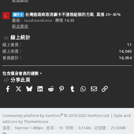
新品資訊
台灣通路商取消顯卡不漲限組裝的方案, 直漲 20~45%
顯示卡
L
最新：laudmankimo
昨天 16:35
新品資訊
線上統計
線上會員
11
線上來賓
16,043
會員總計
16,054
包含隱身會員的總數。
分享此頁
Facebook
X
Bluesky
LinkedIn
Reddit
Pinterest
Tumblr
WhatsApp
電子郵件
連結
®
Community platform by XenForo
© 2010-2025 XenForo Ltd.
|
Style and
add-ons by ThemeHouse
寬度
查詢
10
時間
0.3143s
記憶體
25.02MB