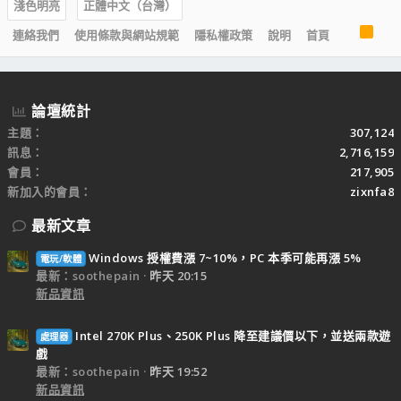
淺色明亮
正體中文（台灣）
R
連絡我們
使用條款與網站規範
隱私權政策
說明
首頁
S
S
論壇統計
主題
307,124
訊息
2,716,159
會員
217,905
新加入的會員
zixnfa8
最新文章
Windows 授權費漲 7~10%，PC 本季可能再漲 5%
電玩/軟體
最新：soothepain
昨天 20:15
新品資訊
Intel 270K Plus、250K Plus 降至建議價以下，並送兩款遊
處理器
戲
最新：soothepain
昨天 19:52
新品資訊