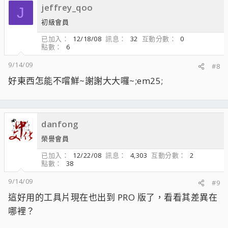
jeffrey_qoo
J
初級會員
已加入
12/18/08
訊息
32
互動分數
0
點數
6
9/14/09
#8
好東西怎能不嚐鮮~謝謝大大囉~;em25;
danfong
榮譽會員
已加入
12/22/08
訊息
4,303
互動分數
2
點數
38
9/14/09
#9
這好用的工具片現在也出到 PRO 版了，看看其差異在
哪裡？