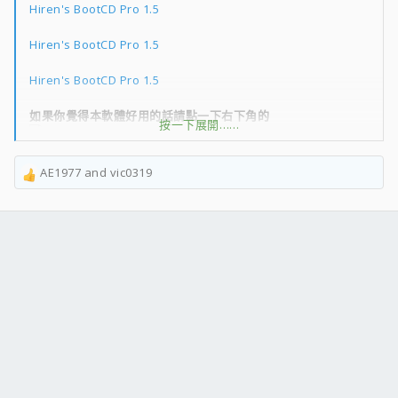
Hiren's BootCD Pro 1.5
Hiren's BootCD Pro 1.5
Hiren's BootCD Pro 1.5
如果你覺得本軟體好用的話請點一下右下角的
按一下展開……
↘
感謝支持！也別忘了支持正版唷！
AE1977
and
vic0319
R
e
a
c
t
i
o
n
s
：