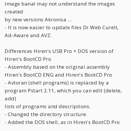
Image banal may not understand the images
created
by new versions Akronisa ...
- It is now easier to update files Dr.Web CureIt,
Ad-Aware and AVZ.
Differences Hiren's USB Pro + DOS version of
Hiren's BootCD Pro
- Assembly based on the original assembly
Hiren's BootCD ENG and Hiren's BootCD Pro
- Avtoran (shell programs) is replaced by a
program Pstart 2.11, which you can edit (delete,
add)
lists of programs and descriptions.
- Changed the directory structure.
- Added the DOS shell, as in Hiren's BootCD Pro