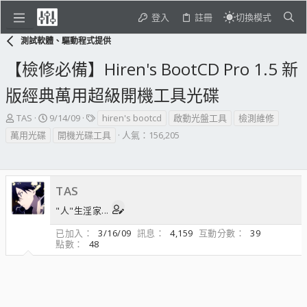
登入
註冊
切換模式
測試軟體、驅動程式提供
【檢修必備】Hiren's BootCD Pro 1.5 新
版經典萬用超級開機工具光碟
主
開
標
TAS
9/14/09
hiren's bootcd
啟動光盤工具
檢測維修
題
始
籤
萬用光碟
開機光碟工具
人氣：156,205
發
日
起
期
人
TAS
"人"生淫家...
已加入
3/16/09
訊息
4,159
互動分數
39
點數
48