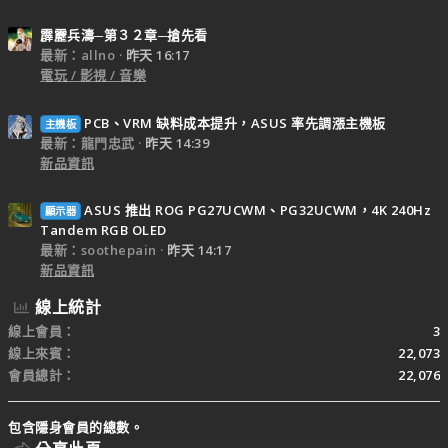
霹靂兵濤─第３２章─搶先看
最新：allno
昨天 16:17
電玩 / 影視 / 音樂
PCB、VRM 缺料成本提升，ASUS 率先調漲主機板
主機板
最新：龍門忠武
昨天 14:39
新品資訊
ASUS 推出 ROG PG27UCWM、PG32UCWM，4K 240Hz
顯示器
Tandem RGB OLED
最新：soothepain
昨天 14:17
新品資訊
線上統計
線上會員
3
線上來賓
22,073
會員總計
22,076
包含隱身會員的總數。