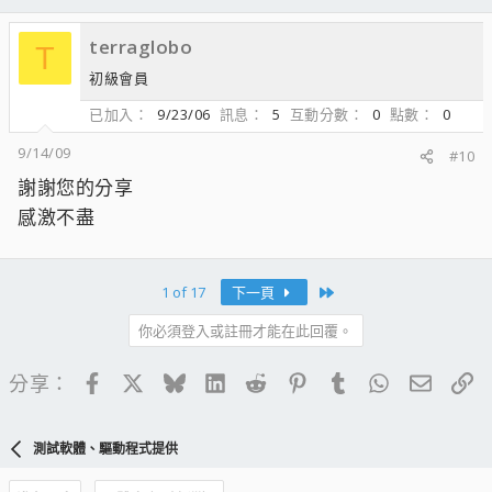
terraglobo
T
初級會員
已加入
9/23/06
訊息
5
互動分數
0
點數
0
9/14/09
#10
謝謝您的分享
感激不盡
Last
1 of 17
下一頁
你必須登入或註冊才能在此回覆。
Facebook
X
Bluesky
LinkedIn
Reddit
Pinterest
Tumblr
WhatsApp
電子郵
連
分享：
測試軟體、驅動程式提供