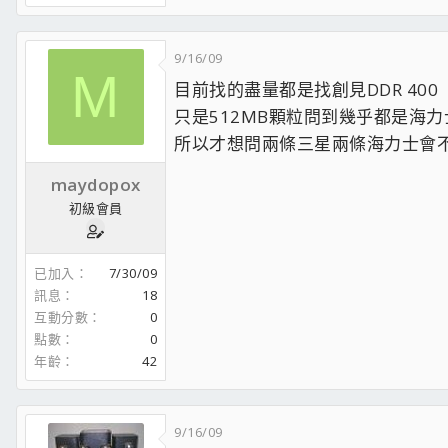
空冷巨無霸散熱器 變形金剛全國首次現身
htt
利民U-120黑魔神大戰變形金剛
http://forum
9/16/09
M
目前找的盡量都是找創見DDR 400
MSI 8600GT TWIN TURBO省錢.有效散熱改裝
只是512MB顆粒問到幾乎都是海力
所以才想問兩條三星兩條海力士會
maydopox
初級會員
已加入
7/30/09
訊息
18
互動分數
0
點數
0
年齡
42
9/16/09