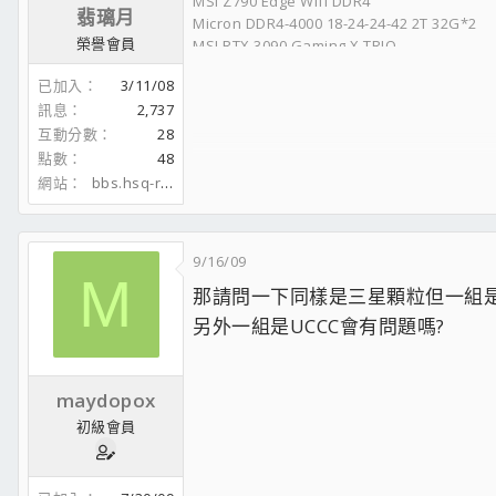
MSI Z790 Edge Wifi DDR4
翡璃月
Micron DDR4-4000 18-24-24-42 2T 32G*2
榮譽會員
MSI RTX 3090 Gaming X TRIO
Intel 900P 280G
已加入
3/11/08
ADATA S70 Blade 2TB
訊息
2,737
Crucial T710 1TB
互動分數
28
Crucial P3 Plus 1TB
OCZ Vector150 128GB
點數
48
WD SN550 1TB
網站
bbs.hsq-rip.org
WD 1TB SE
WD 3TB
Toshiba 500G (撿弟弟的05碟)
9/16/09
WD 640G (撿朋友的05碟)
M
Antec-HCP1200
那請問一下同樣是三星顆粒但一組是L
MSI G32CQ4 E2
另外一組是UCCC會有問題嗎?
Philips BDM4350UC
AOC I2778VHE6
Audinst HUD-mx1 USB DAC
maydopox
AKG K702
Edifier R1010BT
初級會員
DIY NAS
i7-11700K