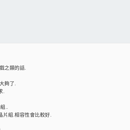
戲之類的話.
大夠了.
.
..
片組.相容性會比較好.