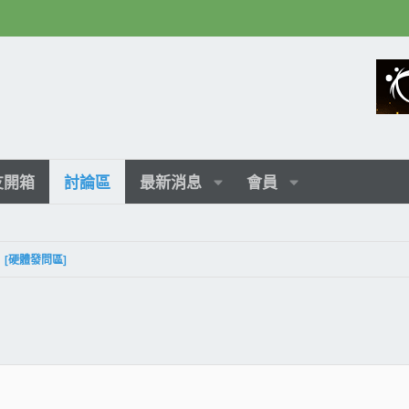
友開箱
討論區
最新消息
會員
[硬體發問區]