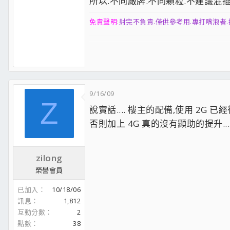
所以.不同廠牌.不同顆粒.不建議混插.
免責聲明
:
射完不負責.僅供參考用.專打嘴泡者.
..............................................................................
以下是本人在CCB論壇所發佈的測試文..
9/16/09
請新加入論壇的新朋友看看吧
http://forum.
Z
說實話.... 樓主的配備,使用 2G 已
低溫 低耗 Q8400S
http://forum.coolaler.c
否則加上 4G 真的沒有顯助的提升.... 
Q8400 RO版
http://forum.coolaler.com/s
zilong
GA-EP45-UD3R搭上E5200
http://forum.coo
榮譽會員
Q9400 4G
http://forum.coolaler.com/show
已加入
10/18/06
GA-EP45-UD3R搭配E3110 4.5G
http://foru
訊息
1,812
互動分數
2
便宜有好貨 ELECTROLUBE PK MX2
http://f
點數
38