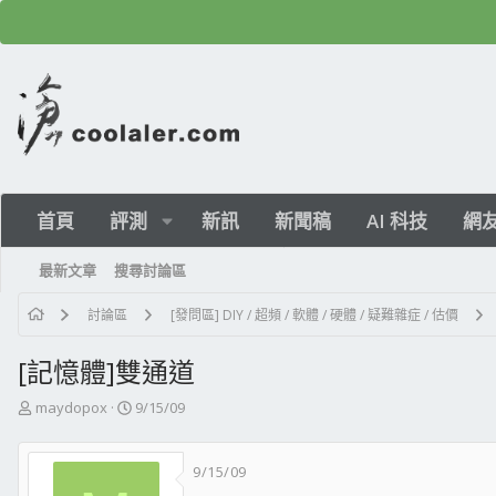
首頁
評測
新訊
新聞稿
AI 科技
網
最新文章
搜尋討論區
討論區
[發問區] DIY / 超頻 / 軟體 / 硬體 / 疑難雜症 / 估價
[記憶體]雙通道
主
開
maydopox
9/15/09
題
始
發
日
9/15/09
起
期
人