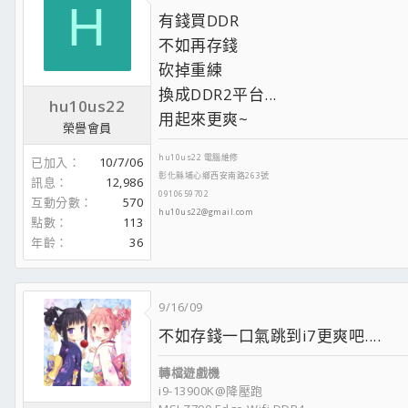
H
有錢買DDR
低溫 低耗 Q8400S
http://forum.coolaler.c
不如再存錢
砍掉重練
Q8400 RO版
http://forum.coolaler.com/s
換成DDR2平台...
hu10us22
GA-EP45-UD3R搭上E5200
http://forum.coo
用起來更爽~
榮譽會員
Q9400 4G
http://forum.coolaler.com/show
hu10us22 電腦維修
已加入
10/7/06
GA-EP45-UD3R搭配E3110 4.5G
彰化縣埔心鄉西安南路263號
http://foru
訊息
12,986
0910659702
互動分數
570
便宜有好貨 ELECTROLUBE PK MX2
hu10us22@gmail.com
http://f
點數
113
年齡
36
空冷巨無霸散熱器 變形金剛全國首次現身
htt
利民U-120黑魔神大戰變形金剛
http://forum
9/16/09
MSI 8600GT TWIN TURBO省錢.有效散熱改裝
不如存錢一口氣跳到i7更爽吧....
轉檔遊戲機
i9-13900K@降壓跑