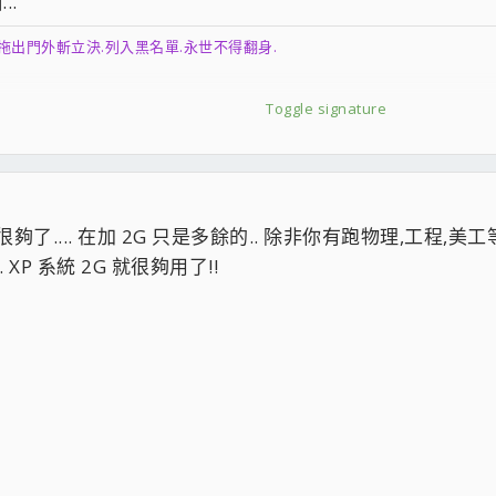
..
拖出門外斬立決.列入黑名單.永世不得翻身.
Toggle signature
............
.請不吝指教
coolaler.com/showthread.php?t=218238
經很夠了.... 在加 2G 只是多餘的.. 除非你有跑物理,工程,美
om/showthread.php?t=208808
XP 系統 2G 就很夠用了!!
howthread.php?t=209295
laler.com/showthread.php?t=202876
thread.php?t=205809
m.coolaler.com/showthread.php?t=205297
orum.coolaler.com/showthread.php?t=207538