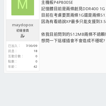
M
主機板P4P800SE
記憶體目前是兩條創見DDR400 1G
目前在考慮要買兩條1G還是兩條51
因為有看過說XP最多只能支援到3.5
maydopox
初級會員
依我目前問到的512MB兩條不過
想問一下這樣插會不會造成不穩呢?
已加入
7/30/09
訊息
18
互動分數
0
點數
0
年齡
42