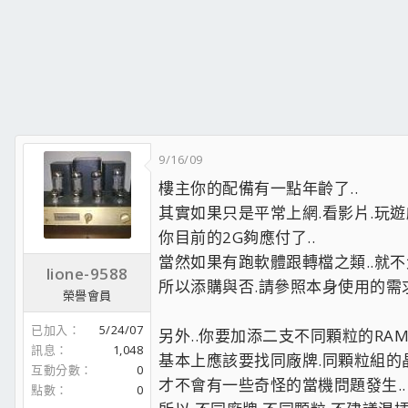
9/16/09
樓主你的配備有一點年齡了..
其實如果只是平常上網.看影片.玩遊
你目前的2G夠應付了..
當然如果有跑軟體跟轉檔之類..就不
lione-9588
所以添購與否.請參照本身使用的需求
榮譽會員
已加入
5/24/07
另外..你要加添二支不同顆粒的RAM組
訊息
1,048
基本上應該要找同廠牌.同顆粒組的晶
互動分數
0
才不會有一些奇怪的當機問題發生..
點數
0