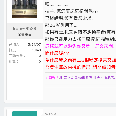
唉.................
樓主..您怎麼還這樣問呢???
已經講明.沒有做業需求.
那2G就夠用了...
lione-9588
如果有需求.又暫時不想換平台(真有
榮譽會員
那你只能用力去找同廠牌.同顆粒組
已加入
5/24/07
這樣就可以避免你又發一篇文來問.
訊息
1,048
問什麼呢???
互動分數
0
為什麼我之前有二G很穩定後來又加了1
點數
0
會發生無故當機的情形..請問該如何解
免責聲明
:
射完不負責.僅供參考用.專打嘴泡者.
..............................................................................
以下是本人在CCB論壇所發佈的測試文..
9/16/09
請新加入論壇的新朋友看看吧
http://forum.