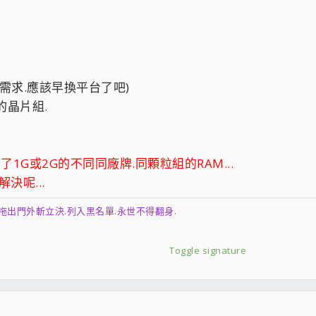
需求.應該早換平台了吧)
的晶片組.
G或2G的不同同廠牌.同顆粒組的RAM...
決呢...
拖出門外斬立決.列入黑名單.永世不得翻身.
Toggle signature
............
.請不吝指教
coolaler.com/showthread.php?t=218238