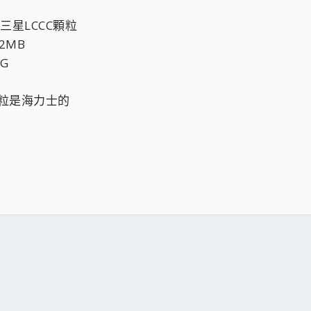
 三星LCCC顆粒
2MB
G
顆粒是海力士的