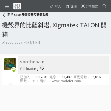
登入
註冊
切換模式
新型 Case 安裝發表及硬體改裝
機殼界的比薩斜塔, Xigmatek TALON 開
箱
主
開
soothepain
1/11/13
題
始
發
日
起
期
soothepain
人
full loading
已加入
9/17/03
訊息
23,487
互動分數
2,016
點數
113
網站
www.coolaler.com