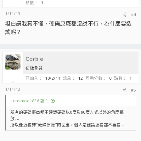
點數
1
1/11/13
#4
坦白講我真不懂，硬碟原廠都沒說不行，為什麼要造
謠呢？
Corbie
初級會員
已加入
10/2/11
訊息
12
互動分數
0
點數
1
1/11/13
#5
sunshine1836 說：
所有的硬碟廠商都不建議硬碟以0度及90度方式以外的角度擺
放....
所以像這種非"硬碟原廠"的回應，個人是建議連看都不要看...