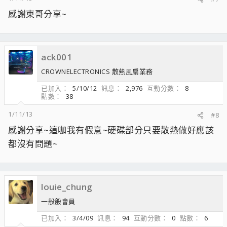
感謝東哥分享~
ack001
CROWNELECTRONICS 散熱風扇業務
已加入
5/10/12
訊息
2,976
互動分數
8
點數
38
1/11/13
#8
感謝分享~這咖我有假意~硬碟部分只要散熱做好應該
都沒有問題~
louie_chung
一般般會員
已加入
3/4/09
訊息
94
互動分數
0
點數
6