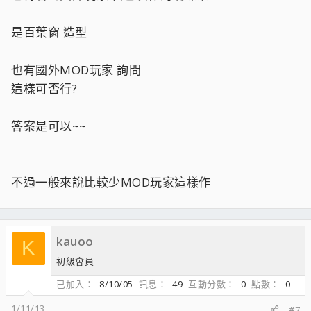
是百葉窗 造型
也有國外MOD玩家 詢問
這樣可否行?
答案是可以~~
不過一般來說比較少MOD玩家這樣作
kauoo
K
初級會員
已加入
8/10/05
訊息
49
互動分數
0
點數
0
1/11/13
#7