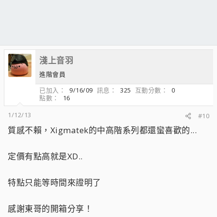
淺上音羽
進階會員
已加入
9/16/09
訊息
325
互動分數
0
點數
16
1/12/13
#10
質感不賴，Xigmatek的中高階系列都還蠻喜歡的...
定價有點高就是XD..
特點只能等時間來證明了
感謝東哥的開箱分享！