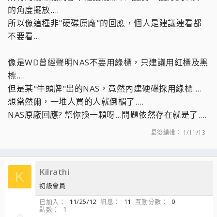
的角度擺放....
所以像這種非"硬碟原廠"的回應，個人是建議連看都
不要看...
像是WD曾經聲明NAS不要用綠標，只建議用紅標及黑
標....
但是某"牛頭牌"出的NAS，竟然內建硬碟採用綠標....
想當然爾，一堆人買的人就倒楣了....
NAS原廠回應? 幫你換一顆呀...問題依然存在就是了....
最後編輯：
1/11/13
Kilrathi
K
初級會員
已加入
11/25/12
訊息
11
互動分數
0
點數
1