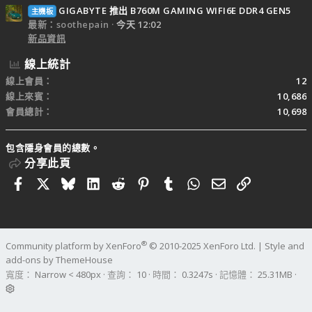
GIGABYTE 推出 B760M GAMING WIFI6E DDR4 GEN5
主機板
最新：soothepain
今天 12:02
新品資訊
線上統計
線上會員
12
線上來賓
10,686
會員總計
10,698
包含隱身會員的總數。
分享此頁
Facebook
X
Bluesky
LinkedIn
Reddit
Pinterest
Tumblr
WhatsApp
電子郵件
連結
®
Community platform by XenForo
© 2010-2025 XenForo Ltd.
|
Style and
add-ons by ThemeHouse
寬度
查詢
10
時間
0.3247s
記憶體
25.31MB