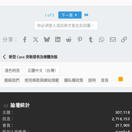
Last
1 of 5
下一頁
你必須登入或註冊才能在此回覆。
Facebook
X
Bluesky
LinkedIn
Reddit
Pinterest
Tumblr
WhatsApp
電子郵
連
分享：
新型 Case 安裝發表及硬體改裝
淺色明亮
正體中文（台灣）
R
連絡我們
使用條款與網站規範
隱私權政策
說明
首頁
S
S
論壇統計
主題
307,118
訊息
2,716,153
會員
217,905
新加入的會員
zixnfa8