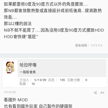
如果都要用0度及90度方式以外的角度擺放....
那NB都會放散熱墊或直接設計成前低後高...提高散熱
效能....
那以2樓的說法
NB不就不能買了.....因為沒用0度及90度方式擺放HDD
HDD會快速"葛屁"
最後編輯：
1/11/13
哈拉呼嚕
一般般會員
已加入
5/13/09
訊息
165
互動分數
0
點數
16
1/11/13
#6
看國外 MOD
也有看到國外玩家 自己製作的硬碟架