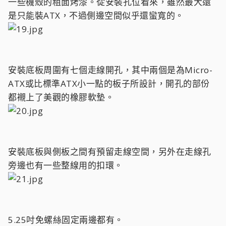
一些機殼的粗面烤漆。從安裝孔位看來，雖然最大還
是只能裝ATX，不過側邊空間似乎還蠻寬的。
安裝底板周圍有七個走線開孔，其中兩個是為Micro-
ATX或比標準ATX小一點的板子所設計，開孔的部份
都襯上了美觀的橡膠軟墊。
安裝底板與側板之間有預留走線空間，另外在走線孔
旁邊也有一些整線用的扣環。
5.25吋免螺絲固定兩邊都有。