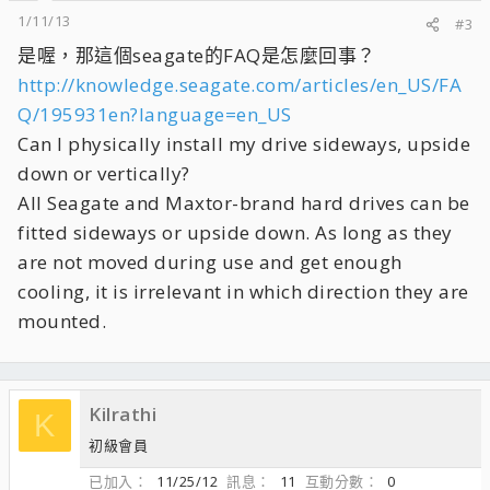
1/11/13
#3
是喔，那這個seagate的FAQ是怎麼回事？
http://knowledge.seagate.com/articles/en_US/FA
Q/195931en?language=en_US
Can I physically install my drive sideways, upside
down or vertically?
All Seagate and Maxtor-brand hard drives can be
fitted sideways or upside down. As long as they
are not moved during use and get enough
cooling, it is irrelevant in which direction they are
mounted.
Kilrathi
K
初級會員
已加入
11/25/12
訊息
11
互動分數
0