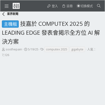
登入
註冊
切換模式
業界新聞
技嘉於 COMPUTEX 2025 的
主機板
LEADING EDGE 發表會揭示全方位 AI 解
決方案
主
開
標
soothepain
5/19/25
computex 2025
gigabyte
人氣：
題
始
籤
7,126
發
日
起
期
人