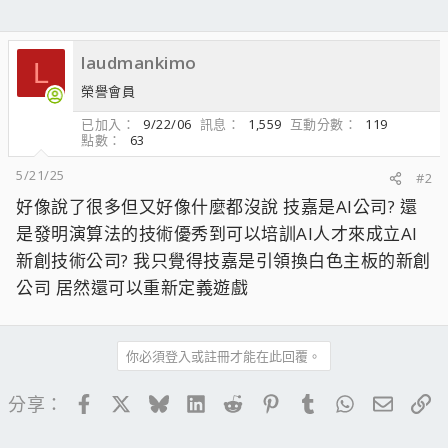
laudmankimo
L
榮譽會員
已加入
9/22/06
訊息
1,559
互動分數
119
點數
63
5/21/25
#2
好像說了很多但又好像什麼都沒說 技嘉是AI公司? 還
是發明演算法的技術優秀到可以培訓AI人才來成立AI
新創技術公司? 我只覺得技嘉是引領換白色主板的新創
公司 居然還可以重新定義遊戲
你必須登入或註冊才能在此回覆。
Facebook
X
Bluesky
LinkedIn
Reddit
Pinterest
Tumblr
WhatsApp
電子郵
連
分享：