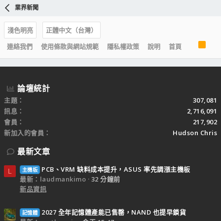
業界新聞
淺色明亮
正體中文（台灣）
R
連絡我們
使用條款與網站規範
隱私權政策
說明
首頁
S
S
論壇統計
主題
307,081
訊息
2,716,091
會員
217,902
新加入的會員
Hudson Chris
最新文章
PCB、VRM 缺料成本提升，ASUS 率先調漲主機板
主機板
L
最新：laudmankimo
32 分鐘前
新品資訊
2027 全年記憶體產能已售罄，NAND 也提早鎖貨
記憶體