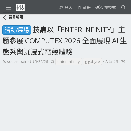
登入
註冊
切換模式
業界新聞
技嘉以「ENTER INFINITY」主
活動/展場
題參展 COMPUTEX 2026 全面展現 AI 生
態系與沉浸式電競體驗
主
開
標
soothepain
5/29/26
enter infinity
gigabyte
人氣：3,179
題
始
籤
發
日
起
期
人