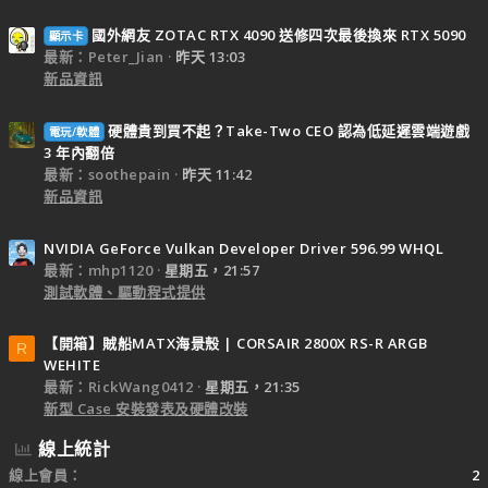
國外網友 ZOTAC RTX 4090 送修四次最後換來 RTX 5090
顯示卡
最新：Peter_Jian
昨天 13:03
新品資訊
硬體貴到買不起？Take-Two CEO 認為低延遲雲端遊戲
電玩/軟體
3 年內翻倍
最新：soothepain
昨天 11:42
新品資訊
NVIDIA GeForce Vulkan Developer Driver 596.99 WHQL
最新：mhp1120
星期五，21:57
測試軟體、驅動程式提供
【開箱】賊船MATX海景殼 | CORSAIR 2800X RS-R ARGB
R
WEHITE
最新：RickWang0412
星期五，21:35
新型 Case 安裝發表及硬體改裝
線上統計
線上會員
2