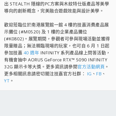
出 STEALTH 隱線的PC方案與木紋特仕版產品等美學
導向的創新概念，完美融合遊戲效能與設計美學。
歡迎蒞臨位於南港展覽館一館 4 樓的技嘉消費產品展
示攤位 (#M0520) 及 1 樓的企業產品攤位
(#K0802)。展覽期間，參觀者可參與現場活動並獲得
限量贈品；無法親臨現場的玩家，也可自 6 月 1 日起
參加技嘉
40 週年
INFINITY 系列產品線上問答活動，
有機會抽中 AORUS GeForce RTX™ 5090 INFINITY
32G 顯示卡等大獎。更多資訊請參閱
官方活動網頁
。
更多相關訊息請密切關注技嘉官方社群：
IG
、
FB
、
YT
。