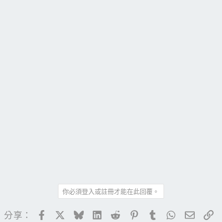
你必須登入或註冊才能在此回覆。
Facebook
X
Bluesky
LinkedIn
Reddit
Pinterest
Tumblr
WhatsApp
電子郵
連
分享：