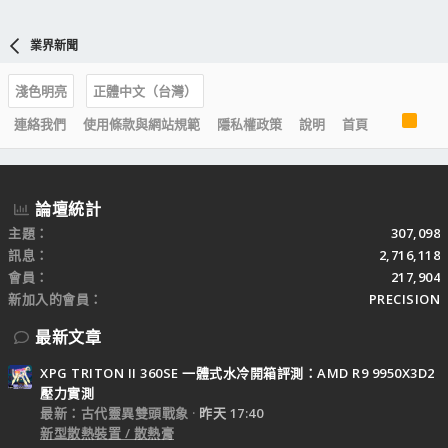
業界新聞
淺色明亮
正體中文（台灣）
R
連絡我們
使用條款與網站規範
隱私權政策
說明
首頁
S
S
論壇統計
主題
307,098
訊息
2,716,118
會員
217,904
新加入的會員
PRECISION
最新文章
XPG TRITON II 360SE 一體式水冷開箱評測：AMD R9 9950X3D2
壓力實測
最新：古代靈異雙頭戰象
昨天 17:40
新型散熱裝置 / 散熱膏