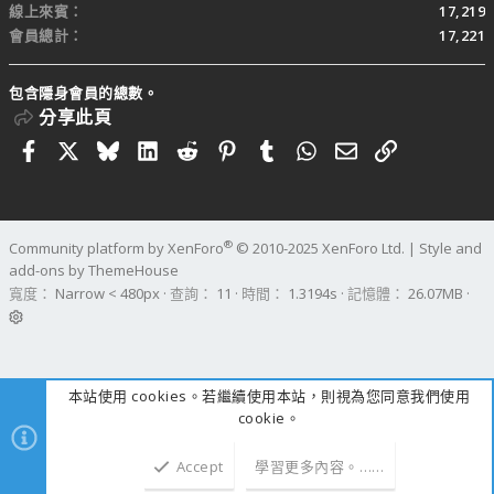
線上來賓
17,219
會員總計
17,221
包含隱身會員的總數。
分享此頁
Facebook
X
Bluesky
LinkedIn
Reddit
Pinterest
Tumblr
WhatsApp
電子郵件
連結
®
Community platform by XenForo
© 2010-2025 XenForo Ltd.
|
Style and
add-ons by ThemeHouse
寬度
查詢
11
時間
1.3194s
記憶體
26.07MB
本站使用 cookies。若繼續使用本站，則視為您同意我們使用
cookie。
Accept
學習更多內容。……
上方
下方