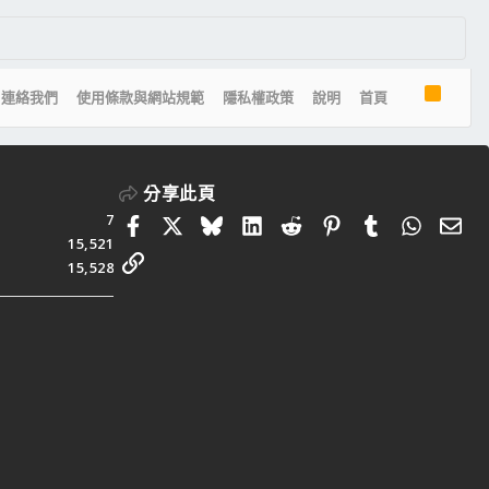
R
連絡我們
使用條款與網站規範
隱私權政策
說明
首頁
S
S
分享此頁
7
Facebook
X
Bluesky
LinkedIn
Reddit
Pinterest
Tumblr
Whats
電
15,521
連結
15,528