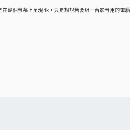
是在幾個螢幕上呈現4k，只是想說若要組一台影音用的電腦
件
結