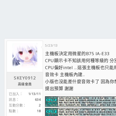
5/23/13
主機板決定用微星的B75 IA-E33
CPU顯示卡不知該用何種等級的 分別
CPU偏好intel ...這張主機板也只能用I
音效卡 主機板內建..
SKEY0912
小版也沒能差什麼音效卡了 因為你
高級會員
提出預算 謝謝
已加入
1/13/11
訊息
634
互動分數
2
點數
18