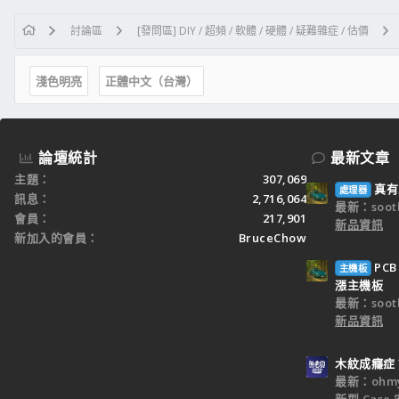
討論區
[發問區] DIY / 超頻 / 軟體 / 硬體 / 疑難雜症 / 估價
淺色明亮
正體中文（台灣）
論壇統計
最新文章
主題
307,069
真有
處理器
訊息
2,716,064
最新：sooth
會員
217,901
新品資訊
新加入的會員
BruceChow
PC
主機板
漲主機板
最新：sooth
新品資訊
木紋成癮症？A
最新：ohm
新型 Cas