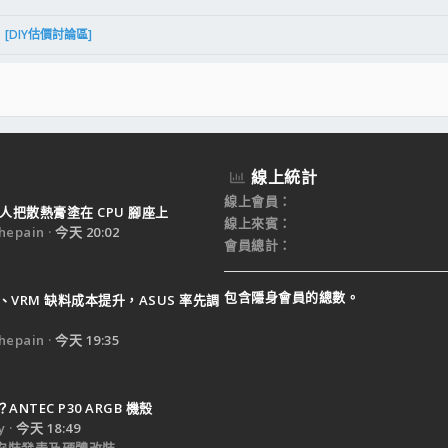
[DIY估價討論區]
線上統計
線上會員
人把散熱膏塗在 CPU 腳座上
線上來賓
epain
今天 20:02
會員總計
包含隱身會員的總數。
B、VRM 缺料成本提升，ASUS 率先調
epain
今天 19:35
NTEC P30 ARGB 機殼
y
今天 18:49
e 安裝發表及硬體改裝