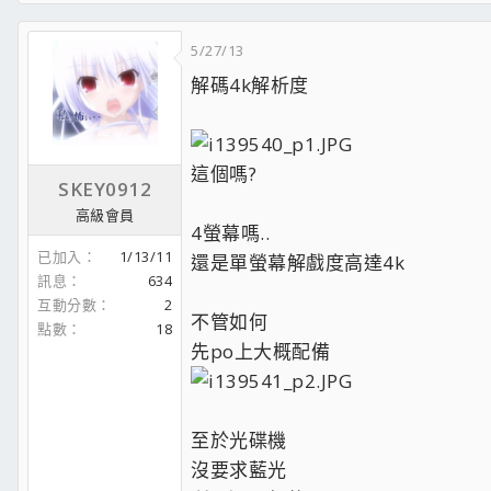
5/27/13
解碼4k解析度
這個嗎?
SKEY0912
高級會員
4螢幕嗎..
已加入
1/13/11
還是單螢幕解戲度高達4k
訊息
634
互動分數
2
不管如何
點數
18
先po上大概配備
至於光碟機
沒要求藍光