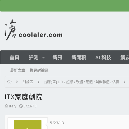
首頁
評測
新訊
新聞稿
AI 科技
網
最新文章
搜尋討論區
討論區
[發問區] DIY / 超頻 / 軟體 / 硬體 / 疑難雜症 / 估價
ITX家庭劇院
主
開
italy
5/23/13
題
始
發
日
5/23/13
起
期
人