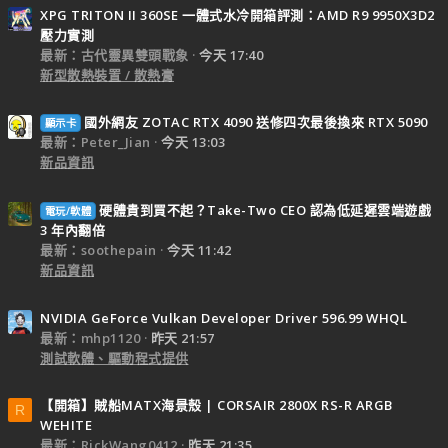
XPG TRITON II 360SE 一體式水冷開箱評測：AMD R9 9950X3D2
壓力實測
最新：古代靈異雙頭戰象
今天 17:40
新型散熱裝置 / 散熱膏
國外網友 ZOTAC RTX 4090 送修四次最後換來 RTX 5090
顯示卡
最新：Peter_Jian
今天 13:03
新品資訊
硬體貴到買不起？Take-Two CEO 認為低延遲雲端遊戲
電玩/軟體
3 年內翻倍
最新：soothepain
今天 11:42
新品資訊
NVIDIA GeForce Vulkan Developer Driver 596.99 WHQL
最新：mhp1120
昨天 21:57
測試軟體、驅動程式提供
【開箱】賊船MATX海景殼 | CORSAIR 2800X RS-R ARGB
R
WEHITE
最新：RickWang0412
昨天 21:35