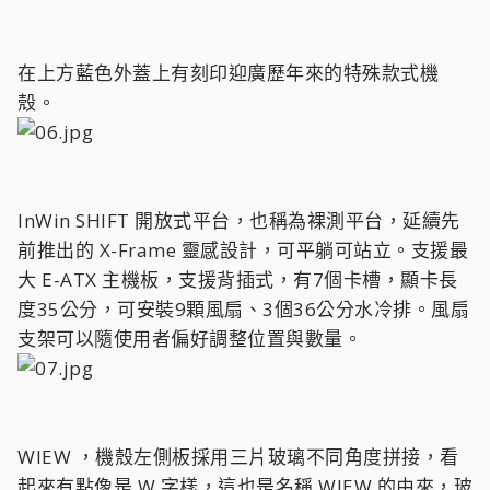
在上方藍色外蓋上有刻印迎廣歷年來的特殊款式機
殼。
InWin SHIFT 開放式平台，也稱為裸測平台，延續先
前推出的 X-Frame 靈感設計，可平躺可站立。支援最
大 E-ATX 主機板，支援背插式，有7個卡槽，顯卡長
度35公分，可安裝9顆風扇、3個36公分水冷排。風扇
支架可以隨使用者偏好調整位置與數量。
WIEW ，機殼左側板採用三片玻璃不同角度拼接，看
起來有點像是 W 字樣，這也是名稱 WIEW 的由來，玻