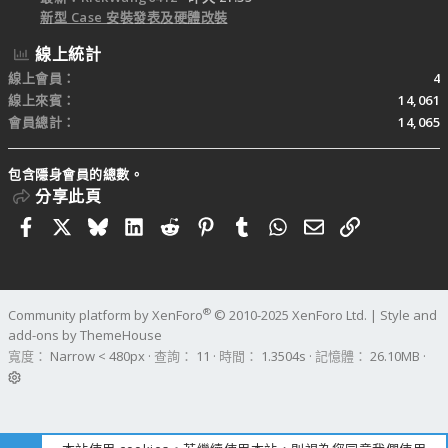
新型 Case 安裝發表及硬體改裝
線上統計
線上會員
4
線上來賓
14,061
會員總計
14,065
包含隱身會員的總數。
分享此頁
Facebook
X
Bluesky
LinkedIn
Reddit
Pinterest
Tumblr
WhatsApp
電子郵件
連結
®
Community platform by XenForo
© 2010-2025 XenForo Ltd.
|
Style and
add-ons by ThemeHouse
寬度
查詢
11
時間
1.3504s
記憶體
26.10MB