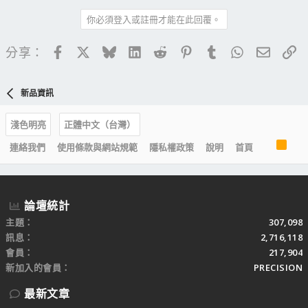
你必須登入或註冊才能在此回覆。
Facebook
X
Bluesky
LinkedIn
Reddit
Pinterest
Tumblr
WhatsApp
電子郵
連
分享：
新品資訊
淺色明亮
正體中文（台灣）
R
連絡我們
使用條款與網站規範
隱私權政策
說明
首頁
S
S
論壇統計
主題
307,098
訊息
2,716,118
會員
217,904
新加入的會員
PRECISION
最新文章