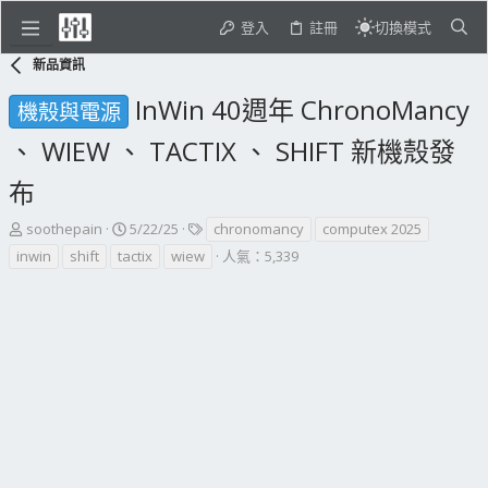
登入
註冊
切換模式
新品資訊
InWin 40週年 ChronoMancy
機殼與電源
、 WIEW 、 TACTIX 、 SHIFT 新機殼發
布
主
開
標
soothepain
5/22/25
chronomancy
computex 2025
題
始
籤
inwin
shift
tactix
wiew
人氣：5,339
發
日
起
期
人