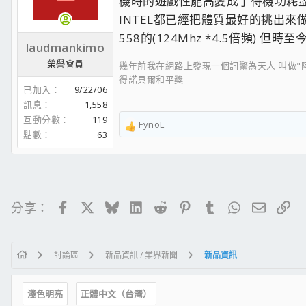
機時的遊戲性能高變成了待機功耗盡
INTEL都已經把體質最好的挑出來
558的(124Mhz *4.5倍頻) 但
laudmankimo
榮譽會員
幾年前我在網路上發現一個詞驚為天人 叫做"
得諾貝爾和平獎
已加入
9/22/06
訊息
1,558
互動分數
119
FynoL
R
點數
63
e
a
c
t
i
Facebook
X
Bluesky
LinkedIn
Reddit
Pinterest
Tumblr
WhatsApp
電子郵
連
分享：
o
n
s
：
討論區
新品資訊 / 業界新聞
新品資訊
淺色明亮
正體中文（台灣）