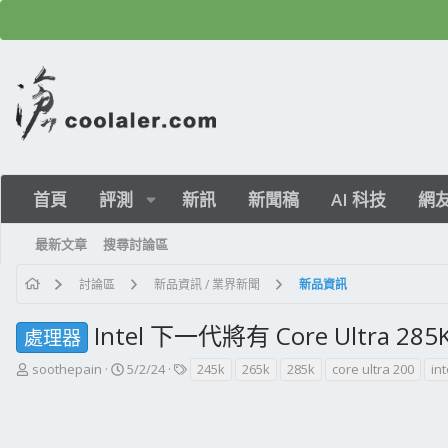
首頁
評測
新訊
新聞稿
AI 科技
網
最新文章
搜尋討論區
討論區
新品資訊 / 業界新聞
新品資訊
Intel 下一代將有 Core Ultra 
處理器
主
開
標
soothepain
5/2/24
245k
265k
285k
core ultra 200
int
題
始
籤
發
日
起
期
人