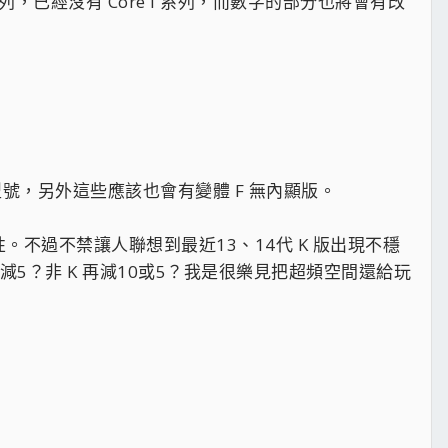
 系列，已經沒有 Core i 系列，而數字的部分也將會有改
等型號，另外這些應該也會有變體 F 無內顯版。
異性。不過不禁讓人聯想到最近13、14代 K 版出現不穩
減5？非 K 再減10或5？我是很樂見把超頻空間還給玩