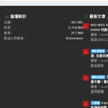
論壇統計
最新文章
主題
307,061
MSI MEG 
L
訊息
2,716,056
DIMM 的
會員
217,900
最新：laud
新加入的會員
Elainewoo
新型 AMD
機殼與電源
L
源, 支援四
最新：laud
新品資訊
機殼與電源
L
價不變！電
最新：laud
業界新聞
Ap
記憶體
L
談價格碰壁