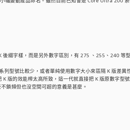
代小幅變動產品命名。雖然目前已知會是 Core Ultra 200
K 後綴字樣，而是另外數字區別，有 275 、255、240 
 200 系列型號比較少，或者單純使用數字大小來區隔 K 版差
K 版的效能榨太高所致，這一代就直接把 K 版原數字型號
版不鎖頻但也沒空間可超的意義是甚麼。