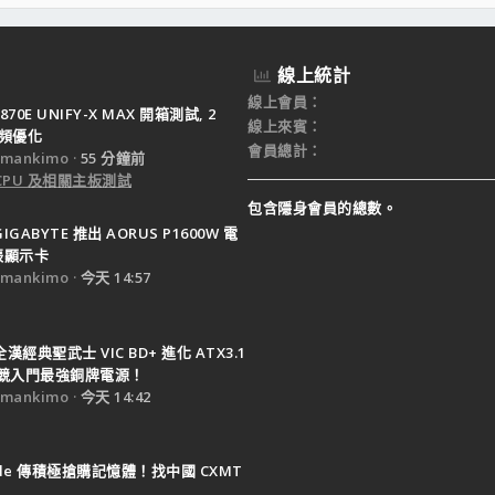
線上統計
線上會員
X870E UNIFY-X MAX 開箱測試, 2
線上來賓
超頻優化
會員總計
mankimo
55 分鐘前
 CPU 及相關主板測試
包含隱身會員的總數。
GIGABYTE 推出 AORUS P1600W 電
張顯示卡
mankimo
今天 14:57
全漢經典聖武士 VIC BD+ 進化 ATX3.1
競入門最強銅牌電源！
mankimo
今天 14:42
ple 傳積極搶購記憶體！找中國 CXMT