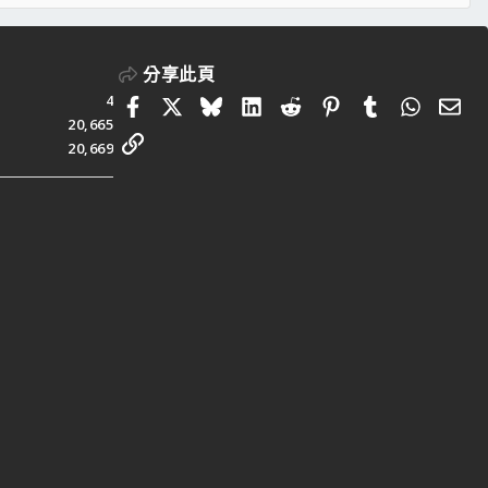
S
分享此頁
4
Facebook
X
Bluesky
LinkedIn
Reddit
Pinterest
Tumblr
Whats
電
20,665
連結
20,669