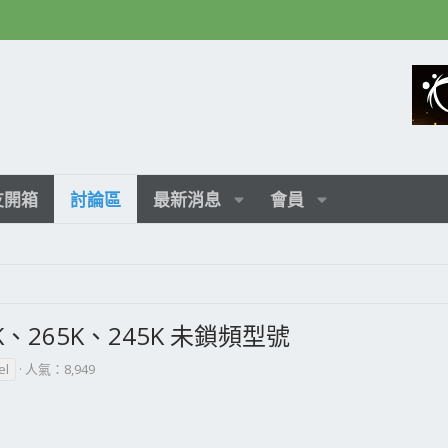
友開箱
討論區
最新消息
會員
285K、265K、245K 未鎖頻型號
el
人氣：8,949