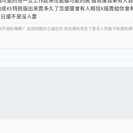
可能的低一旦工作起來性能儘可能的高 這就像買車有人買
做成KS特挑版出來賣多久了怎麼還會有人相信K版賣給你會有
時至今日還不是沒人要
阿不就好棒棒!!" 此詞的精妙之處在於:他完美的保全了發言人的面子就算他
件
結