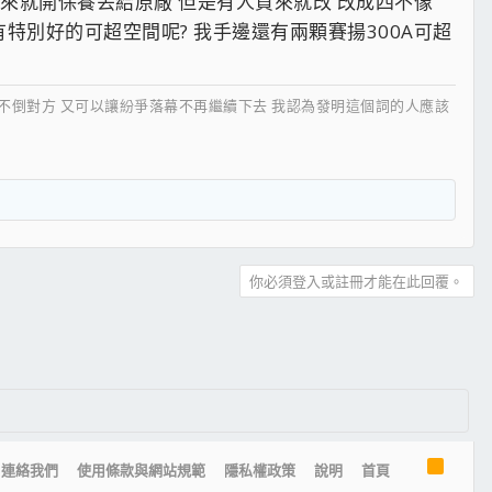
來就開保養丟給原廠 但是有人買來就改 改成四不像
特別好的可超空間呢? 我手邊還有兩顆賽揚300A可超
搏不倒對方 又可以讓紛爭落幕不再繼續下去 我認為發明這個詞的人應該
你必須登入或註冊才能在此回覆。
R
連絡我們
使用條款與網站規範
隱私權政策
說明
首頁
S