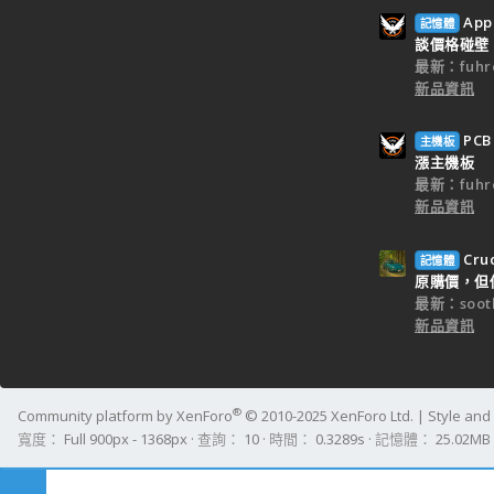
Ap
記憶體
談價格碰壁
最新：fuhr
新品資訊
PC
主機板
漲主機板
最新：fuhr
新品資訊
Cr
記憶體
原購價，但僅
最新：sooth
新品資訊
®
Community platform by XenForo
© 2010-2025 XenForo Ltd.
|
Style an
寬度
查詢
10
時間
0.3289s
記憶體
25.02MB