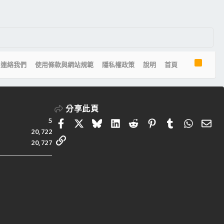
R
連絡我們
使用條款與網站規範
隱私權政策
說明
首頁
S
S
分享此頁
5
Facebook
X
Bluesky
LinkedIn
Reddit
Pinterest
Tumblr
Whats
電
20,722
連結
20,727