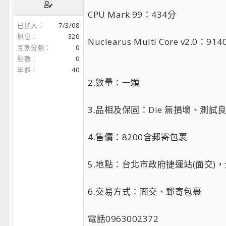
CPU Mark 99：434分
已加入
7/3/08
訊息
320
Nuclearus Multi Core v2.0：91
互動分數
0
點數
0
年齡
40
2.數量：一顆
3.品相及保固：Die 無損壞、測
4.售價：8200含郵寄包裹
5.地點：台北市政府捷運站(面交)，
6.交易方式：面交、郵寄包裹
電話0963002372