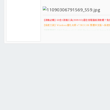
【測機必備】60合1測機工具(2009/03)還在找電腦檢測軟體？免找
【系統工具】Windows優化大師 v7.90.9.106 繁體中文版～
【磁碟重組】O&O Defrag v11.5.4065 Professional & Se
【系統工具】O&O CleverCache 6.1.2332 Professio
【系統工具】SuperSpeed.SuperCache_v3.0.2.0 讓你硬碟讀
【系統工具】DE v2.1 記憶體除錯、當機代號查詢、防毒軟體測
【媒體開發】Adobe Creative Suite 4 Design Premium 繁
【影像繪圖】Ulead PhotoImpact X3 繁體中文自動安裝版(CD&D
【相片管理】ACDSee Pro 2.0 Build 888 繁體中文版
【網路加速】Windows Half-open limit fix (patch) - Tc
【作業系統】AUTOXP_PF [WINXP-SP3-IE6-WMP11-CHT-20
【作業系統】Superior Windows XP 64-bit (x64) 2009 February
【文書處理】Microsoft Office (2007 SP1 + 2003 SP3) 2In1
【文書處理】Solid PDF Tools v5.0 Build 378 多國語言
【文書處理】嘸蝦米輸入法 7.0 標準版
【映像工具】UltraISO Premium Edition v9.3.3.2685 Portable(
【映像工具】PowerISO v4.3 繁.簡體中文
【燒錄神器】Allok Video DVD Burner 1.0.4 超強燒片王 - RM