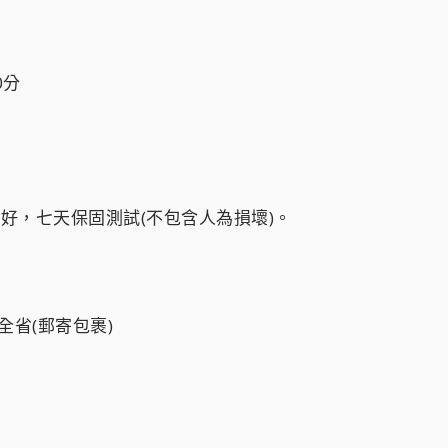
40分
試良好，七天保固測試(不包含人為損壞)。
全省(郵寄包裹)