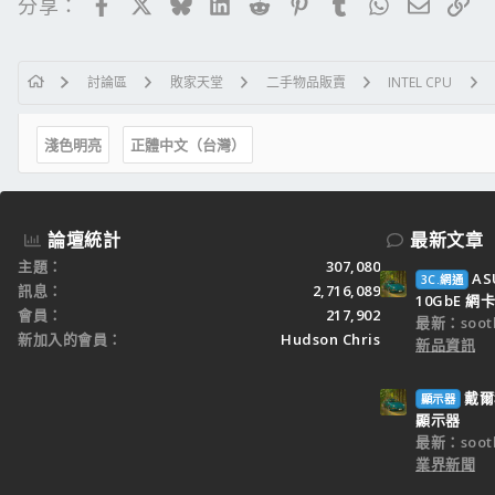
Facebook
X
Bluesky
LinkedIn
Reddit
Pinterest
Tumblr
WhatsApp
電子郵
連
分享：
【映像工具】PowerISO v4.3 繁.簡體中文
【燒錄神器】Allok Video DVD Burner 1.0.4 超強燒片王 - RM
【編碼轉檔】TMPGEnc 4.0 XPress v4.6.3.268 英文+中文化版
【防毒防駭】ESET NOD32 Smart Security Business v3.0.684 (
討論區
敗家天堂
二手物品販賣
INTEL CPU
【影音播放】CyberLink PowerDVD Ultra V.9.0.150
【影音剪輯】威力導演 7 極致版 + 主題特效包 + 2227c更新檔
淺色明亮
正體中文（台灣）
【影音剪輯】會聲會影 12 手/自動安裝版
【磁碟重組】Raxco PerfectDisk Pro 2009 v10.0 Build 100
【硬碟修復】HDD Regenerator 1.61 硬碟壞軌嗎？別急著丟先
論壇統計
最新文章
64bit and x64 - 找64bit軟體驅動？來這
主題
307,080
80 PLUS - 找省電Power？來這
AS
3C.網通
訊息
2,716,089
eXtreme Power Supply Calculator
10GbE 網卡
會員
217,902
SpeedTest - 測網路速度？來這
最新：sooth
新加入的會員
Hudson Chris
新品資訊
見證別人領便
戴爾科
顯示器
顯示器
最新：sooth
業界新聞