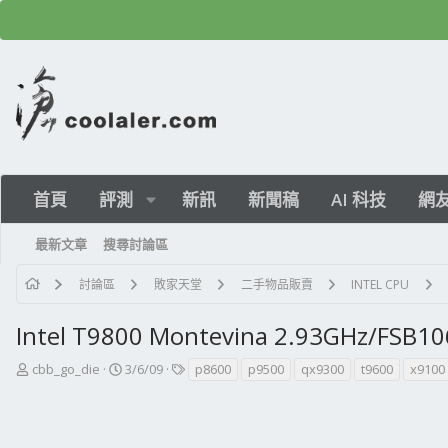
首頁
評測
新訊
新聞稿
AI 科技
網
最新文章
搜尋討論區
討論區
敗家天堂
二手物品販賣
INTEL CPU
Intel T9800 Montevina 2.93GHz/FSB
主
開
標
cbb_go_die
3/6/09
p8600
p9500
qx9300
t9600
x9100
題
始
籤
發
日
起
期
人