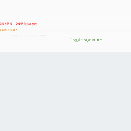
啦！這裡一次全給你;tongue;
系統效能馬上提昇！
rver Edition～五種最佳化儲存裝置重組方式！
Toggle signature
nal繁體中文化版-記憶體快取管理自動最佳化程式！
取速度提昇30倍！
試
體中文版(整合三片DVD)
VD)
pip連線限制修改「通用版」
081223] 最終增強版
 16
 手/自動安裝版
旗艦版[PDF 轉換&創建&編輯&掃描&修復]
Windows 7 可用)
VB 直燒 DVD