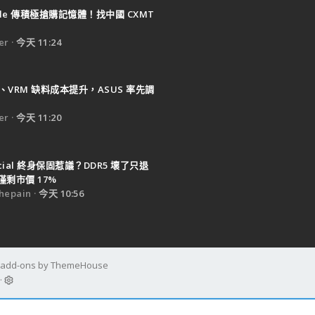
ple 傳積極搶購記憶體！找中國 CXMT
er
今天 11:24
B、VRM 缺料成本提升，ASUS 率先調
er
今天 11:20
ucial 終身保固惹議？DDR5 壞了只退
剩市價 17%
epain
今天 10:56
d add-ons by ThemeHouse