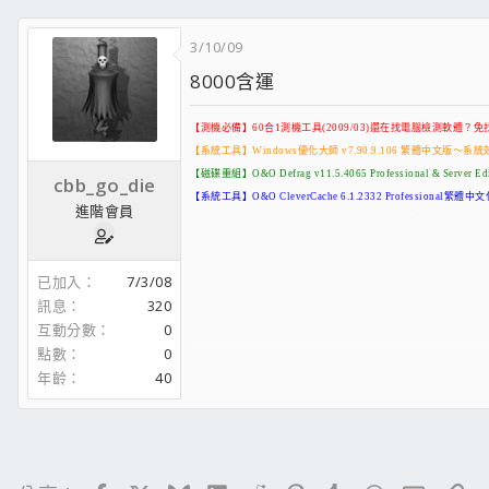
【編碼轉檔】TMPGEnc 4.0 XPress v4.6.3.268 英文+中文化版
【防毒防駭】ESET NOD32 Smart Security Business v3.0.684 (
3/10/09
【影音播放】CyberLink PowerDVD Ultra V.9.0.150
8000含運
【影音剪輯】威力導演 7 極致版 + 主題特效包 + 2227c更新檔
【影音剪輯】會聲會影 12 手/自動安裝版
【磁碟重組】Raxco PerfectDisk Pro 2009 v10.0 Build 100
【測機必備】60合1測機工具(2009/03)還在找電腦檢測軟體？免找
【硬碟修復】HDD Regenerator 1.61 硬碟壞軌嗎？別急著丟先
【系統工具】Windows優化大師 v7.90.9.106 繁體中文版～
【磁碟重組】O&O Defrag v11.5.4065 Professional & Se
cbb_go_die
【系統工具】O&O CleverCache 6.1.2332 Professio
進階會員
64bit and x64 - 找64bit軟體驅動？來這
【系統工具】SuperSpeed.SuperCache_v3.0.2.0 讓你硬碟讀
80 PLUS - 找省電Power？來這
【系統工具】DE v2.1 記憶體除錯、當機代號查詢、防毒軟體測
eXtreme Power Supply Calculator
【媒體開發】Adobe Creative Suite 4 Design Premium 繁
SpeedTest - 測網路速度？來這
已加入
7/3/08
【影像繪圖】Ulead PhotoImpact X3 繁體中文自動安裝版(CD&D
訊息
320
見證別人領便
【相片管理】ACDSee Pro 2.0 Build 888 繁體中文版
互動分數
0
【網路加速】Windows Half-open limit fix (patch) - Tc
點數
0
【作業系統】AUTOXP_PF [WINXP-SP3-IE6-WMP11-CHT-20
年齡
40
【作業系統】Superior Windows XP 64-bit (x64) 2009 February
【文書處理】Microsoft Office (2007 SP1 + 2003 SP3) 2In1
【文書處理】Solid PDF Tools v5.0 Build 378 多國語言
【文書處理】嘸蝦米輸入法 7.0 標準版
【映像工具】UltraISO Premium Edition v9.3.3.2685 Portable(