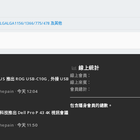
件
結
VB 直燒 DVD
32 / 64 bit) 繁體中文版
LGALGA1156/1366/775/478 及其他
1.0世界第一DVD播放軟體中文極致自動安裝註冊版
用這款
線上統計
線上會員
US 推出 ROG USB-C10G , 外接 USB
線上來賓
 - 需要多少瓦Power？來這
會員總計
epain
今天 12:04
當為覺醒的必要條件如是說......Orz
包含隱身會員的總數。
技推出 Dell Pro P 43 4K 視訊會議
epain
今天 11:50