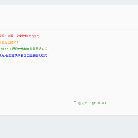
32 / 64 bit) 繁體中文版
1.0世界第一DVD播放軟體中文極致自動安裝註冊版
啦！這裡一次全給你;tongue;
用這款
系統效能馬上提昇！
rver Edition～五種最佳化儲存裝置重組方式！
nal繁體中文化版-記憶體快取管理自動最佳化程式！
取速度提昇30倍！
試
 - 需要多少瓦Power？來這
體中文版(整合三片DVD)
VD)
當為覺醒的必要條件如是說......Orz
pip連線限制修改「通用版」
081223] 最終增強版
Toggle signature
 16
 手/自動安裝版
旗艦版[PDF 轉換&創建&編輯&掃描&修復]
Windows 7 可用)