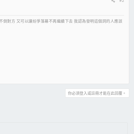
#2
搏不倒對方 又可以讓紛爭落幕不再繼續下去 我認為發明這個詞的人應該
你必須登入或註冊才能在此回覆。