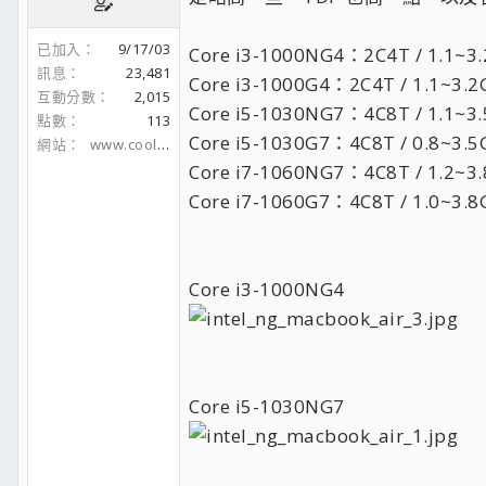
已加入
9/17/03
Core i3-1000NG4：2C4T / 1.1~3
訊息
23,481
Core i3-1000G4：2C4T / 1.1~3.2
互動分數
2,015
Core i5-1030NG7：4C8T / 1.1~3
點數
113
Core i5-1030G7：4C8T / 0.8~3.5
網站
www.coolaler.com
Core i7-1060NG7：4C8T / 1.2~3
Core i7-1060G7：4C8T / 1.0~3.8
Core i3-1000NG4
Core i5-1030NG7