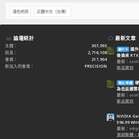
淺色明亮
正體中文（台灣）
論壇統計
最新文章
主題
307,093
國外
顯示卡
訊息
2,716,108
後換來 RTX 
會員
217,904
最新：sooth
新加入的會員
PRECISION
新品資訊
硬
電玩/軟體
為低延遲雲端
最新：sooth
新品資訊
NVIDIA Ge
596.99 WH
最新：mhp1
測試軟體、