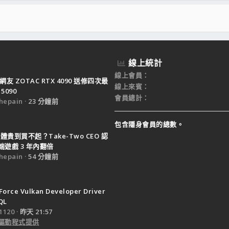
線上統計
線上會員
網友 ZOTAC RTX 4090 送修四次最
線上來賓
5090
會員總計
epain
23 分鐘前
包含隱身會員的總數。
體貴到買不起？Take-Two CEO 認
遊戲 3 年內翻倍
epain
54 分鐘前
Force Vulkan Developer Driver
QL
120
昨天 21:57
驅動程式提供