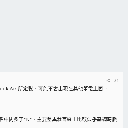
#1
Macbook Air 所定製，可能不會出現在其他筆電上面。
，與目前的命名中間多了"N"，主要差異就官網上比較似乎基礎時脈