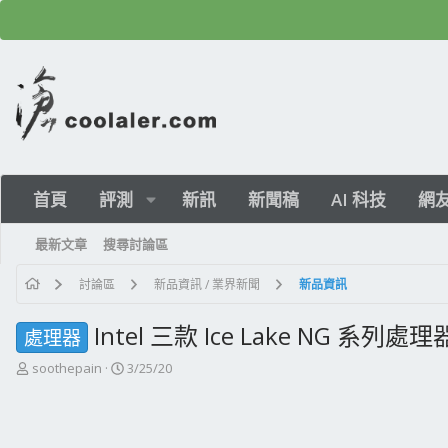
首頁
評測
新訊
新聞稿
AI 科技
網
最新文章
搜尋討論區
討論區
新品資訊 / 業界新聞
新品資訊
Intel 三款 Ice Lake NG 系列處理器
處理器
主
開
soothepain
3/25/20
題
始
發
日
起
期
人