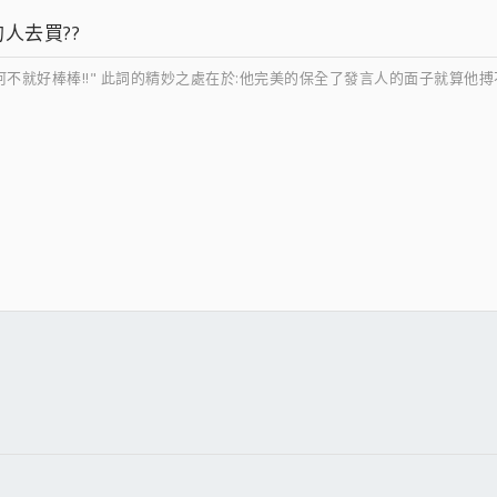
的人去買??
阿不就好棒棒!!" 此詞的精妙之處在於:他完美的保全了發言人的面子就算他
件
結