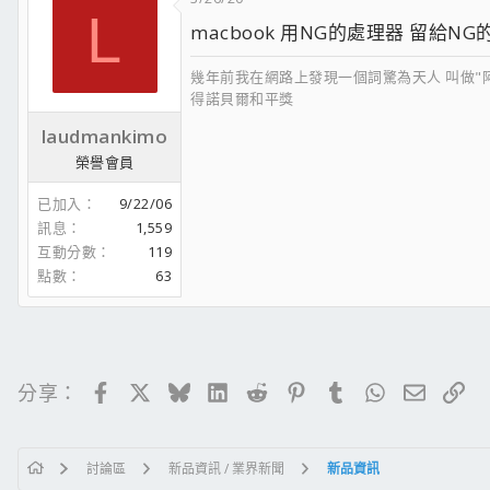
L
macbook 用NG的處理器 留給NG
幾年前我在網路上發現一個詞驚為天人 叫做"
得諾貝爾和平獎
laudmankimo
榮譽會員
已加入
9/22/06
訊息
1,559
互動分數
119
點數
63
Facebook
X
Bluesky
LinkedIn
Reddit
Pinterest
Tumblr
WhatsApp
電子郵
連
分享：
討論區
新品資訊 / 業界新聞
新品資訊