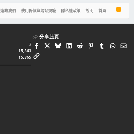
R
連絡我們
使用條款與網站規範
隱私權政策
說明
首頁
S
S
分享此頁
2
Facebook
X
Bluesky
LinkedIn
Reddit
Pinterest
Tumblr
Whats
電
15,363
連結
15,365